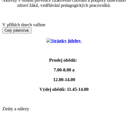
Aktivity v oblasti prevence rizikového chování a podpory duševního
zdraví žáků, vzdělávání pedagogických pracovníků.
V příštích dnech vaříme
Celý jídelníček
Stránky jídelny
Prodej obědů:
7.00-8.00 a
12.00-14.00
Výdej obědů: 11.45-14.00
Ztráty a nálezy