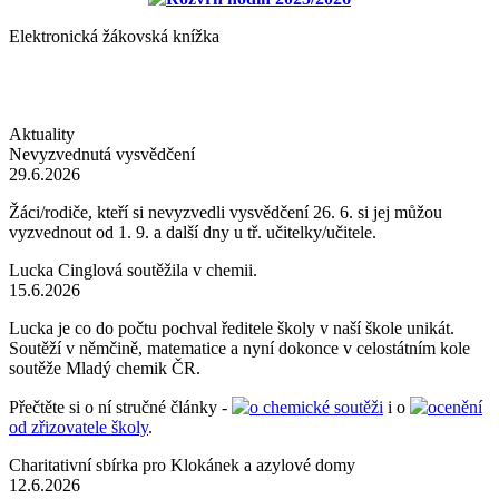
Elektronická žákovská knížka
Aktuality
Nevyzvednutá vysvědčení
29.6.2026
Žáci/rodiče, kteří si nevyzvedli vysvědčení 26. 6. si jej můžou
vyzvednout od 1. 9. a další dny u tř. učitelky/učitele.
Lucka Cinglová soutěžila v chemii.
15.6.2026
Lucka je co do počtu pochval ředitele školy v naší škole unikát.
Soutěží v němčině, matematice a nyní dokonce v celostátním kole
soutěže Mladý chemik ČR.
Přečtěte si o ní stručné články -
o chemické soutěži
i o
ocenění
od zřizovatele školy
.
Charitativní sbírka pro Klokánek a azylové domy
12.6.2026