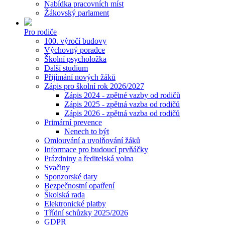
Nabídka pracovních míst
Žákovský parlament
Pro rodiče
100. výročí budovy
Výchovný poradce
Školní psycholožka
Další studium
Přijímání nových žáků
Zápis pro školní rok 2026/2027
Zápis 2024 - zpětné vazby od rodičů
Zápis 2025 - zpětná vazba od rodičů
Zápis 2026 - zpětná vazba od rodičů
Primární prevence
Nenech to být
Omlouvání a uvolňování žáků
Informace pro budoucí prvňáčky
Prázdniny a ředitelská volna
Svačiny
Sponzorské dary
Bezpečnostní opatření
Školská rada
Elektronické platby
Třídní schůzky 2025/2026
GDPR