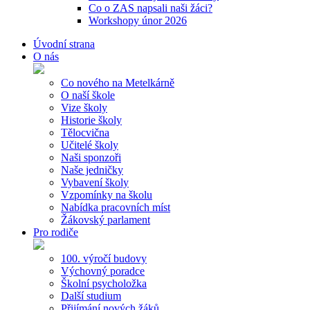
Co o ZAS napsali naši žáci?
Workshopy únor 2026
Úvodní strana
O nás
Co nového na Metelkárně
O naší škole
Vize školy
Historie školy
Tělocvična
Učitelé školy
Naši sponzoři
Naše jedničky
Vybavení školy
Vzpomínky na školu
Nabídka pracovních míst
Žákovský parlament
Pro rodiče
100. výročí budovy
Výchovný poradce
Školní psycholožka
Další studium
Přijímání nových žáků