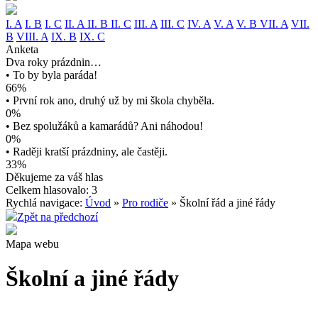
I. A
I. B
I. C
II. A
II. B
II. C
III. A
III. C
IV. A
V. A
V. B
VII. A
VII.
B
VIII. A
IX. B
IX. C
Anketa
Dva roky prázdnin…
• To by byla paráda!
66%
• První rok ano, druhý už by mi škola chyběla.
0%
• Bez spolužáků a kamarádů? Ani náhodou!
0%
• Raději kratší prázdniny, ale častěji.
33%
Děkujeme za váš hlas
Celkem hlasovalo: 3
Rychlá navigace:
Úvod
»
Pro rodiče
» Školní řád a jiné řády
Zpět na předchozí
Mapa webu
Školní a jiné řády