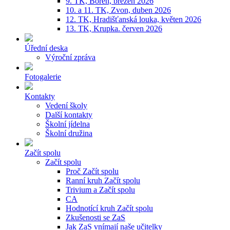
9. TK, Bořeň, březen 2026
10. a 11. TK, Zvon, duben 2026
12. TK, Hradišťanská louka, květen 2026
13. TK, Krupka. červen 2026
Úřední deska
Výroční zpráva
Fotogalerie
Kontakty
Vedení školy
Další kontakty
Školní jídelna
Školní družina
Začít spolu
Začít spolu
Proč Začít spolu
Ranní kruh Začít spolu
Trivium a Začít spolu
CA
Hodnotící kruh Začít spolu
Zkušenosti se ZaS
Jak ZaS vnímají naše učitelky