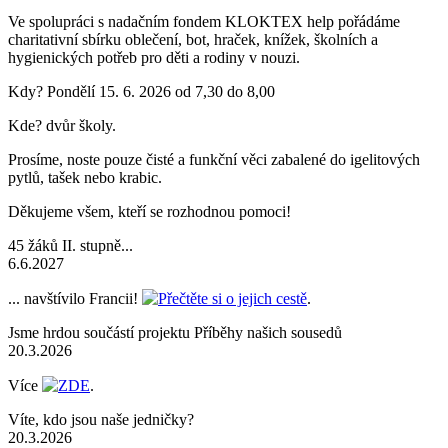
Ve spolupráci s nadačním fondem KLOKTEX help pořádáme
charitativní sbírku oblečení, bot, hraček, knížek, školních a
hygienických potřeb pro děti a rodiny v nouzi.
Kdy? Pondělí 15. 6. 2026 od 7,30 do 8,00
Kde? dvůr školy.
Prosíme, noste pouze čisté a funkční věci zabalené do igelitových
pytlů, tašek nebo krabic.
Děkujeme všem, kteří se rozhodnou pomoci!
45 žáků II. stupně...
6.6.2027
... navštívilo Francii!
Přečtěte si o jejich cestě
.
Jsme hrdou součástí projektu Příběhy našich sousedů
20.3.2026
Více
ZDE
.
Víte, kdo jsou naše jedničky?
20.3.2026