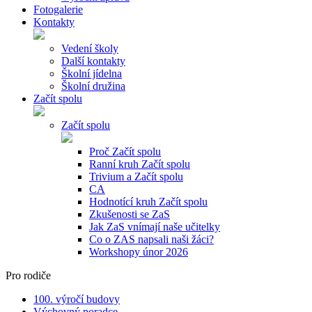
Fotogalerie
Kontakty
Vedení školy
Další kontakty
Školní jídelna
Školní družina
Začít spolu
Začít spolu
Proč Začít spolu
Ranní kruh Začít spolu
Trivium a Začít spolu
CA
Hodnotící kruh Začít spolu
Zkušenosti se ZaS
Jak ZaS vnímají naše učitelky
Co o ZAS napsali naši žáci?
Workshopy únor 2026
Pro rodiče
100. výročí budovy
Výchovný poradce