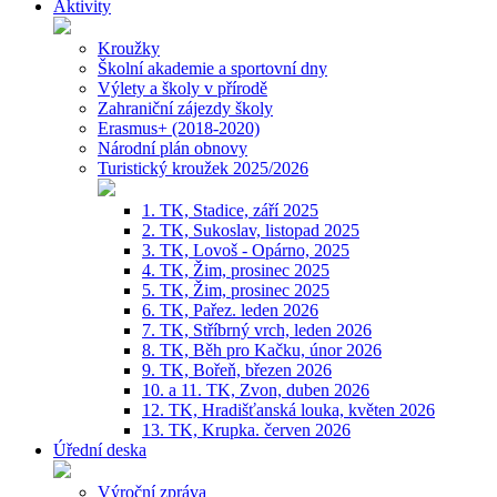
Aktivity
Kroužky
Školní akademie a sportovní dny
Výlety a školy v přírodě
Zahraniční zájezdy školy
Erasmus+ (2018-2020)
Národní plán obnovy
Turistický kroužek 2025/2026
1. TK, Stadice, září 2025
2. TK, Sukoslav, listopad 2025
3. TK, Lovoš - Opárno, 2025
4. TK, Žim, prosinec 2025
5. TK, Žim, prosinec 2025
6. TK, Pařez. leden 2026
7. TK, Stříbrný vrch, leden 2026
8. TK, Běh pro Kačku, únor 2026
9. TK, Bořeň, březen 2026
10. a 11. TK, Zvon, duben 2026
12. TK, Hradišťanská louka, květen 2026
13. TK, Krupka. červen 2026
Úřední deska
Výroční zpráva