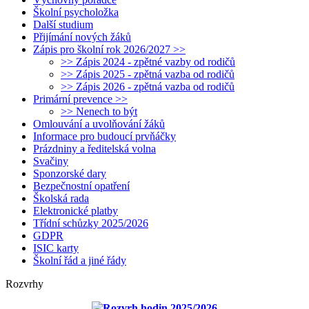
Školní psycholožka
Další studium
Přijímání nových žáků
Zápis pro školní rok 2026/2027 >>
>> Zápis 2024 - zpětné vazby od rodičů
>> Zápis 2025 - zpětná vazba od rodičů
>> Zápis 2026 - zpětná vazba od rodičů
Primární prevence >>
>> Nenech to být
Omlouvání a uvolňování žáků
Informace pro budoucí prvňáčky
Prázdniny a ředitelská volna
Svačiny
Sponzorské dary
Bezpečnostní opatření
Školská rada
Elektronické platby
Třídní schůzky 2025/2026
GDPR
ISIC karty
Školní řád a jiné řády
Rozvrhy
Rozvrh hodin 2025/2026