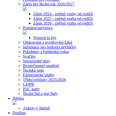
Zápis pro školní rok 2026/2027
Zápis 2024 - zpětné vazby od rodičů
Zápis 2025 - zpětná vazba od rodičů
Zápis 2026 - zpětná vazba od rodičů
Primární prevence
Nenech to být
Omlouvání a uvolňování žáků
Informace pro budoucí prvňáčky
Prázdniny a ředitelská volna
Svačiny
Sponzorské dary
Bezpečnostní opatření
Školská rada
Elektronické platby
Třídní schůzky 2025/2026
GDPR
ISIC karty
Školní řád a jiné řády
Jídelna
Ankety v jídelně
Družina