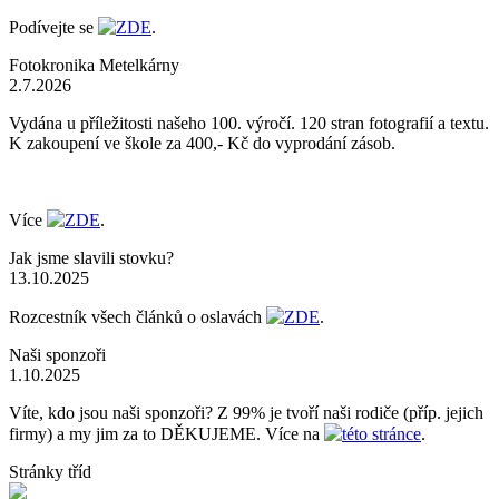
Podívejte se
ZDE
.
Fotokronika Metelkárny
2.7.2026
Vydána u příležitosti našeho 100. výročí. 120 stran fotografií a textu.
K zakoupení ve škole za 400,- Kč do vyprodání zásob.
Více
ZDE
.
Jak jsme slavili stovku?
13.10.2025
Rozcestník všech článků o oslavách
ZDE
.
Naši sponzoři
1.10.2025
Víte, kdo jsou naši sponzoři? Z 99% je tvoří naši rodiče (příp. jejich
firmy) a my jim za to DĚKUJEME. Více na
této stránce
.
Stránky tříd