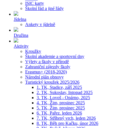
ISIC karty
Školní řád a jiné řády
Jídelna
Ankety v jídelně
Družina
Aktivity
Kroužky
Školní akademie a sportovní dny
Výlety a školy v přírodě
Zahraniční zájezdy školy
Erasmus+ (2018-2020)
Národní plán obnovy
Turistický kroužek 2025/2026
1. TK, Stadice, září 2025
2. TK, Sukoslav, listopad 2025
3. TK, Lovoš - Opárno, 2025
4. TK, Žim, prosinec 2025
5. TK, Žim, prosinec 2025
6. TK, Pařez. leden 2026
7. TK, Stříbrný vrch, leden 2026
8. TK, Běh pro Kačku, únor 2026