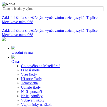
Základní škola s rozšířeným vyučováním cizích jazyků, Teplice,
Metelkovo nám. 968
Základní škola s rozšířeným vyučováním cizích jazyků, Teplice,
Metelkovo nám. 968
Úvodní strana
O nás
Co nového na Metelkárně
O naší škole
Vize školy
Historie školy
Tělocvična
Učitelé školy
Naši sponzoři
Naše jedničky
Vybavení školy
Vzpomínky na školu