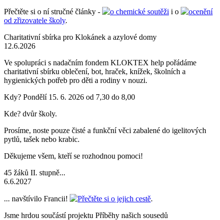
Přečtěte si o ní stručné články -
o chemické soutěži
i o
ocenění
od zřizovatele školy
.
Charitativní sbírka pro Klokánek a azylové domy
12.6.2026
Ve spolupráci s nadačním fondem KLOKTEX help pořádáme
charitativní sbírku oblečení, bot, hraček, knížek, školních a
hygienických potřeb pro děti a rodiny v nouzi.
Kdy? Pondělí 15. 6. 2026 od 7,30 do 8,00
Kde? dvůr školy.
Prosíme, noste pouze čisté a funkční věci zabalené do igelitových
pytlů, tašek nebo krabic.
Děkujeme všem, kteří se rozhodnou pomoci!
45 žáků II. stupně...
6.6.2027
... navštívilo Francii!
Přečtěte si o jejich cestě
.
Jsme hrdou součástí projektu Příběhy našich sousedů