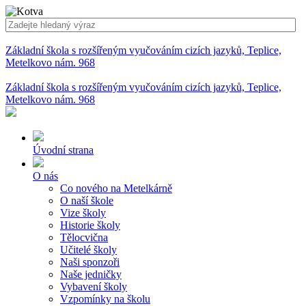
Základní škola s rozšířeným vyučováním cizích jazyků, Teplice,
Metelkovo nám. 968
Základní škola s rozšířeným vyučováním cizích jazyků, Teplice,
Metelkovo nám. 968
Úvodní strana
O nás
Co nového na Metelkárně
O naší škole
Vize školy
Historie školy
Tělocvična
Učitelé školy
Naši sponzoři
Naše jedničky
Vybavení školy
Vzpomínky na školu