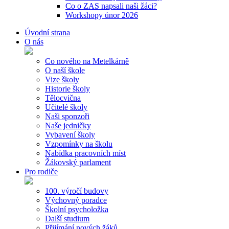
Co o ZAS napsali naši žáci?
Workshopy únor 2026
Úvodní strana
O nás
Co nového na Metelkárně
O naší škole
Vize školy
Historie školy
Tělocvična
Učitelé školy
Naši sponzoři
Naše jedničky
Vybavení školy
Vzpomínky na školu
Nabídka pracovních míst
Žákovský parlament
Pro rodiče
100. výročí budovy
Výchovný poradce
Školní psycholožka
Další studium
Přijímání nových žáků