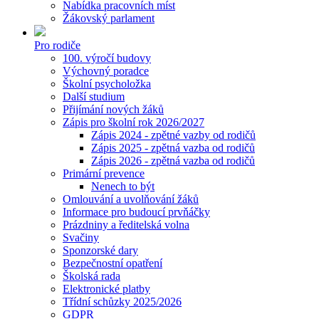
Nabídka pracovních míst
Žákovský parlament
Pro rodiče
100. výročí budovy
Výchovný poradce
Školní psycholožka
Další studium
Přijímání nových žáků
Zápis pro školní rok 2026/2027
Zápis 2024 - zpětné vazby od rodičů
Zápis 2025 - zpětná vazba od rodičů
Zápis 2026 - zpětná vazba od rodičů
Primární prevence
Nenech to být
Omlouvání a uvolňování žáků
Informace pro budoucí prvňáčky
Prázdniny a ředitelská volna
Svačiny
Sponzorské dary
Bezpečnostní opatření
Školská rada
Elektronické platby
Třídní schůzky 2025/2026
GDPR