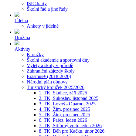
ISIC karty
Školní řád a jiné řády
Jídelna
Ankety v jídelně
Družina
Aktivity
Kroužky
Školní akademie a sportovní dny
Výlety a školy v přírodě
Zahraniční zájezdy školy
Erasmus+ (2018-2020)
Národní plán obnovy
Turistický kroužek 2025/2026
1. TK, Stadice, září 2025
2. TK, Sukoslav, listopad 2025
3. TK, Lovoš - Opárno, 2025
4. TK, Žim, prosinec 2025
5. TK, Žim, prosinec 2025
6. TK, Pařez. leden 2026
7. TK, Stříbrný vrch, leden 2026
8. TK, Běh pro Kačku, únor 2026