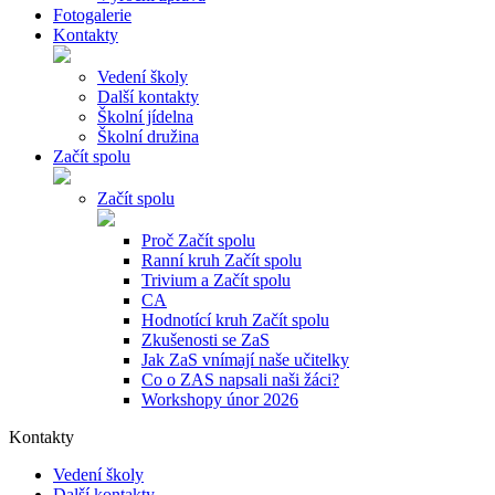
Fotogalerie
Kontakty
Vedení školy
Další kontakty
Školní jídelna
Školní družina
Začít spolu
Začít spolu
Proč Začít spolu
Ranní kruh Začít spolu
Trivium a Začít spolu
CA
Hodnotící kruh Začít spolu
Zkušenosti se ZaS
Jak ZaS vnímají naše učitelky
Co o ZAS napsali naši žáci?
Workshopy únor 2026
Kontakty
Vedení školy
Další kontakty