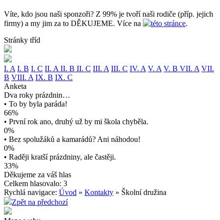
Víte, kdo jsou naši sponzoři? Z 99% je tvoří naši rodiče (příp. jejich
firmy) a my jim za to DĚKUJEME. Více na
této stránce
.
Stránky tříd
I. A
I. B
I. C
II. A
II. B
II. C
III. A
III. C
IV. A
V. A
V. B
VII. A
VII.
B
VIII. A
IX. B
IX. C
Anketa
Dva roky prázdnin…
• To by byla paráda!
66%
• První rok ano, druhý už by mi škola chyběla.
0%
• Bez spolužáků a kamarádů? Ani náhodou!
0%
• Raději kratší prázdniny, ale častěji.
33%
Děkujeme za váš hlas
Celkem hlasovalo: 3
Rychlá navigace:
Úvod
»
Kontakty
» Školní družina
Zpět na předchozí