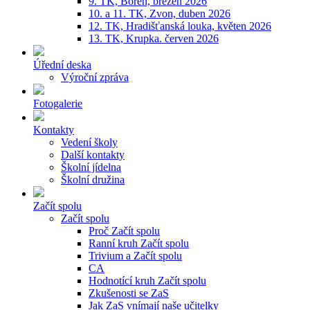
9. TK, Bořeň, březen 2026
10. a 11. TK, Zvon, duben 2026
12. TK, Hradišťanská louka, květen 2026
13. TK, Krupka. červen 2026
Úřední deska
Výroční zpráva
Fotogalerie
Kontakty
Vedení školy
Další kontakty
Školní jídelna
Školní družina
Začít spolu
Začít spolu
Proč Začít spolu
Ranní kruh Začít spolu
Trivium a Začít spolu
CA
Hodnotící kruh Začít spolu
Zkušenosti se ZaS
Jak ZaS vnímají naše učitelky