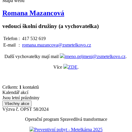
Mapa webu
Romana Mazancová
vedoucí školní družiny (a vychovatelka)
Telefon
:
417 532 619
E-mail
:
romana.mazancova@zsmetelkovo.cz
Další vychovatelky mají mail
jmeno.prijmeni@zsmetelkovo.cz
.
Více
ZDE
.
Celkem:
1
kontaktů
Kalendář akcí
Jsou letní prázdniny
Všechny akce
Výzva č. OPST 58/2024
Operační program Spravedlivá transformace
Preventivní pobyt - Metelkárna 2025