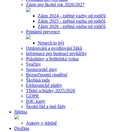
Zápis pro školní rok 2026/2027
Zápis 2024 - zpětné vazby od rodičů
Zápis 2025 - zpětná vazba od rodičů
Zápis 2026 - zpětná vazba od rodičů
Primární prevence
Nenech to být
Omlouvání a uvolňování žáků
Informace pro budoucí prvňáčky
Prázdniny a ředitelská volna
Svačiny
Sponzorské dary
Bezpečnostní opatření
Školská rada
Elektronické platby
Třídní schůzky 2025/2026
GDPR
ISIC karty
Školní řád a jiné řády
Jídelna
Ankety v jídelně
Družina