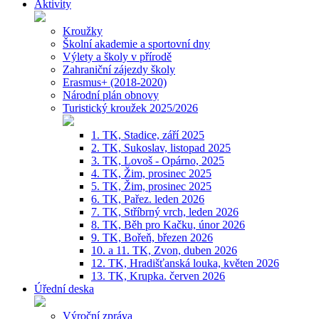
Aktivity
Kroužky
Školní akademie a sportovní dny
Výlety a školy v přírodě
Zahraniční zájezdy školy
Erasmus+ (2018-2020)
Národní plán obnovy
Turistický kroužek 2025/2026
1. TK, Stadice, září 2025
2. TK, Sukoslav, listopad 2025
3. TK, Lovoš - Opárno, 2025
4. TK, Žim, prosinec 2025
5. TK, Žim, prosinec 2025
6. TK, Pařez. leden 2026
7. TK, Stříbrný vrch, leden 2026
8. TK, Běh pro Kačku, únor 2026
9. TK, Bořeň, březen 2026
10. a 11. TK, Zvon, duben 2026
12. TK, Hradišťanská louka, květen 2026
13. TK, Krupka. červen 2026
Úřední deska
Výroční zpráva