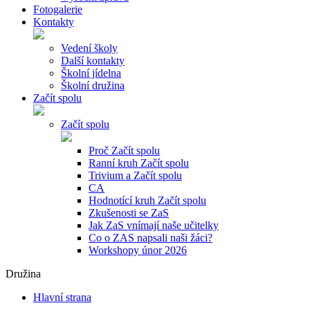
Fotogalerie
Kontakty
Vedení školy
Další kontakty
Školní jídelna
Školní družina
Začít spolu
Začít spolu
Proč Začít spolu
Ranní kruh Začít spolu
Trivium a Začít spolu
CA
Hodnotící kruh Začít spolu
Zkušenosti se ZaS
Jak ZaS vnímají naše učitelky
Co o ZAS napsali naši žáci?
Workshopy únor 2026
Družina
Hlavní strana