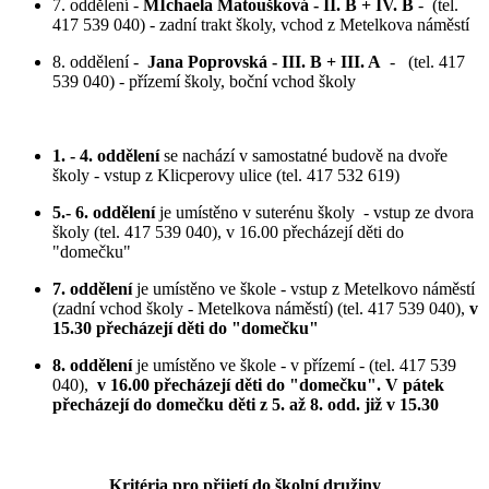
7. oddělení -
MIchaela Matoušková - II. B + IV. B
- (tel.
417 539 040) - zadní trakt školy, vchod z Metelkova náměstí
8. oddělení -
Jana Poprovská - III. B + III. A
- (tel. 417
539 040) - přízemí školy, boční vchod školy
1. - 4. oddělení
se nachází v samostatné budově na dvoře
školy - vstup z Klicperovy ulice (tel. 417 532 619)
5.- 6. oddělení
je umístěno v suterénu školy - vstup ze dvora
školy (tel. 417 539 040), v 16.00 přecházejí děti do
"domečku"
7. oddělení
je umístěno ve škole - vstup z Metelkovo náměstí
(zadní vchod školy - Metelkova náměstí) (tel. 417 539 040),
v
15.30 přecházejí děti do "domečku"
8. oddělení
je umístěno ve škole - v přízemí - (tel. 417 539
040),
v 16.00 přecházejí děti do "domečku". V pátek
přecházejí do domečku děti z 5. až 8. odd. již v 15.30
Kritéria pro přijetí do školní družiny