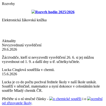
Rozvrhy
Rozvrh hodin 2025/2026
Elektronická žákovská knížka
Aktuality
Nevyzvednutá vysvědčení
29.6.2026
Žáci/rodiče, kteří si nevyzvedli vysvědčení 26. 6. si jej můžou
vyzvednout od 1. 9. a další dny u tř. učitelky/učitele.
Lucka Cinglová soutěžila v chemii.
15.6.2026
Lucka je co do počtu pochval ředitele školy v naší škole unikát.
Soutěží v němčině, matematice a nyní dokonce v celostátním kole
soutěže Mladý chemik ČR.
Přečtěte si o ní stručné články -
o chemické soutěži
i o
ocenění
od zřizovatele školy
.