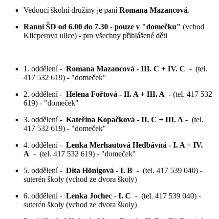
Vedoucí školní družiny je paní
Romana Mazancová
.
Ranní ŠD od 6.00 do 7.30 - pouze v "domečku"
(vchod
Klicperova ulice) - pro všechny přihlášené děti
1. oddělení -
Romana Mazancová - III. C + IV. C
- (tel.
417 532 619) - "domeček"
2. oddělení -
Helena Fořtová - II. A + III. A
- (tel. 417 532
619) - "domeček"
3. oddělení -
Kateřina Kopačková - II. C + III. A
- (tel.
417 532 619) - "domeček"
4. oddělení -
Lenka Merhautová Hedbávná - I. A + IV.
A
- (tel. 417 532 619) - "domeček"
5. oddělení -
Dita Hönigová - I. B
- (tel. 417 539 040) -
suterén školy (vchod ze dvora školy)
6. oddělení -
Lenka Jochec - I. C
- (tel. 417 539 040) -
suterén školy (vchod ze dvora školy)