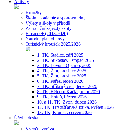
Aktivity
Kroužky
Školní akademie a sportovní dny
Výlety a školy v přírodě
Zahraniční zájezdy školy
Erasmus+ (2018-2020)
Národní plán obnovy
Turistický kroužek 2025/2026
1. TK, Stadice, září 2025
2. TK, Sukoslav, listopad 2025
3. TK, Lovoš - Opárno, 2025
4. TK, Žim, prosinec 2025
5. TK, Žim, prosinec 2025
6. TK, Pařez. leden 2026
7. TK, Stříbrný vrch, leden 2026
8. TK, Běh pro Kačku, únor 2026
9. TK, Bořeň, březen 2026
10. a 11. TK, Zvon, duben 2026
12. TK, Hradišťanská louka, květen 2026
13. TK, Krupka. červen 2026
Úřední deska
Výroční zpráva