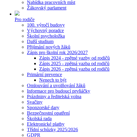
Nabídka pracovních míst
Žákovský parlament
Pro rodiče
100. výročí budovy
Výchovný poradce
Školní psycholožka
Další studium
Přijímání nových žáků
Zápis pro školní rok 2026/2027
Zápis 2024 - zpětné vazby od rodičů
Zápis 2025 - zpětná vazba od rodičů
Zápis 2026 - zpětná vazba od rodičů
Primární prevence
Nenech to být
Omlouvání a uvolňování žáků
Informace pro budoucí prvňáčky
Prázdniny a ředitelská volna
Svačiny
Sponzorské dary
Bezpečnostní opatření
Školská rada
Elektronické platby
Třídní schůzky 2025/2026
GDPR