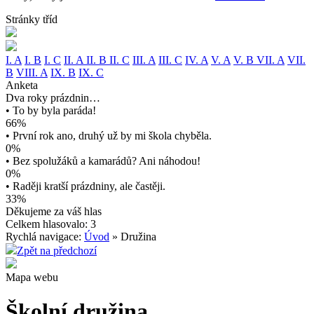
Stránky tříd
I. A
I. B
I. C
II. A
II. B
II. C
III. A
III. C
IV. A
V. A
V. B
VII. A
VII.
B
VIII. A
IX. B
IX. C
Anketa
Dva roky prázdnin…
• To by byla paráda!
66%
• První rok ano, druhý už by mi škola chyběla.
0%
• Bez spolužáků a kamarádů? Ani náhodou!
0%
• Raději kratší prázdniny, ale častěji.
33%
Děkujeme za váš hlas
Celkem hlasovalo: 3
Rychlá navigace:
Úvod
» Družina
Zpět na předchozí
Mapa webu
Školní družina