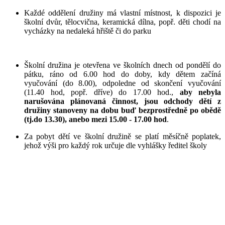
Každé oddělení družiny má vlastní místnost, k dispozici je
školní dvůr, tělocvična, keramická dílna, popř. děti chodí na
vycházky na nedaleká hřiště či do parku
Školní družina je otevřena ve školních dnech od pondělí do
pátku, ráno od 6.00 hod do doby, kdy dětem začíná
vyučování (do 8.00), odpoledne od skončení vyučování
(11.40 hod, popř. dříve) do 17.00 hod.,
aby nebyla
narušována plánovaná činnost, jsou odchody dětí z
družiny stanoveny na dobu buď bezprostředně po obědě
(tj.do 13.30), anebo mezi 15.00 - 17.00 hod
.
Za pobyt dětí ve školní družině se platí měsíčně poplatek,
jehož výši pro každý rok určuje dle vyhlášky ředitel školy