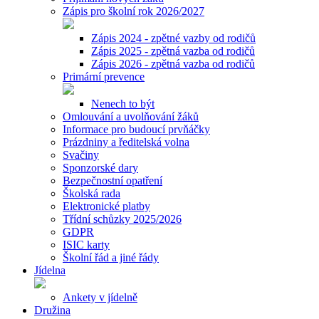
Zápis pro školní rok 2026/2027
Zápis 2024 - zpětné vazby od rodičů
Zápis 2025 - zpětná vazba od rodičů
Zápis 2026 - zpětná vazba od rodičů
Primární prevence
Nenech to být
Omlouvání a uvolňování žáků
Informace pro budoucí prvňáčky
Prázdniny a ředitelská volna
Svačiny
Sponzorské dary
Bezpečnostní opatření
Školská rada
Elektronické platby
Třídní schůzky 2025/2026
GDPR
ISIC karty
Školní řád a jiné řády
Jídelna
Ankety v jídelně
Družina