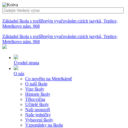
Základní škola s rozšířeným vyučováním cizích jazyků, Teplice,
Metelkovo nám. 968
Základní škola s rozšířeným vyučováním cizích jazyků, Teplice,
Metelkovo nám. 968
Úvodní strana
O nás
Co nového na Metelkárně
O naší škole
Vize školy
Historie školy
Tělocvična
Učitelé školy
Naši sponzoři
Naše jedničky
Vybavení školy
Vzpomínky na školu