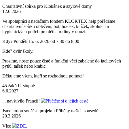
Charitativní sbírka pro Klokánek a azylové domy
12.6.2026
Ve spolupráci s nadačním fondem KLOKTEX help pořádáme
charitativní sbírku oblečení, bot, hraček, knížek, školních a
hygienických potřeb pro děti a rodiny v nouzi.
Kdy? Pondělí 15. 6. 2026 od 7,30 do 8,00
Kde? dvůr školy.
Prosíme, noste pouze čisté a funkční věci zabalené do igelitových
pytlů, tašek nebo krabic.
Děkujeme všem, kteří se rozhodnou pomoci!
45 žáků II. stupně...
6.6.2027
... navštívilo Francii!
Přečtěte si o jejich cestě
.
Jsme hrdou součástí projektu Příběhy našich sousedů
20.3.2026
Více
ZDE
.