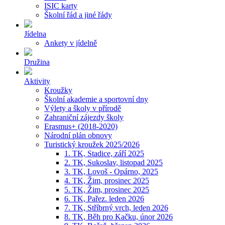
ISIC karty
Školní řád a jiné řády
Jídelna
Ankety v jídelně
Družina
Aktivity
Kroužky
Školní akademie a sportovní dny
Výlety a školy v přírodě
Zahraniční zájezdy školy
Erasmus+ (2018-2020)
Národní plán obnovy
Turistický kroužek 2025/2026
1. TK, Stadice, září 2025
2. TK, Sukoslav, listopad 2025
3. TK, Lovoš - Opárno, 2025
4. TK, Žim, prosinec 2025
5. TK, Žim, prosinec 2025
6. TK, Pařez. leden 2026
7. TK, Stříbrný vrch, leden 2026
8. TK, Běh pro Kačku, únor 2026