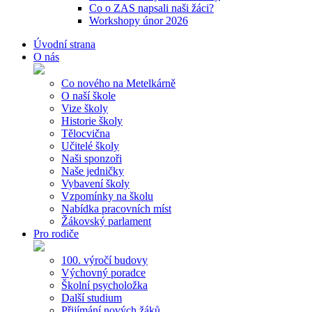
Co o ZAS napsali naši žáci?
Workshopy únor 2026
Úvodní strana
O nás
Co nového na Metelkárně
O naší škole
Vize školy
Historie školy
Tělocvična
Učitelé školy
Naši sponzoři
Naše jedničky
Vybavení školy
Vzpomínky na školu
Nabídka pracovních míst
Žákovský parlament
Pro rodiče
100. výročí budovy
Výchovný poradce
Školní psycholožka
Další studium
Přijímání nových žáků