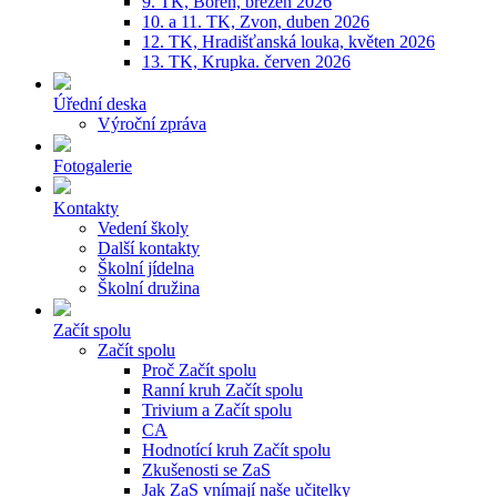
9. TK, Bořeň, březen 2026
10. a 11. TK, Zvon, duben 2026
12. TK, Hradišťanská louka, květen 2026
13. TK, Krupka. červen 2026
Úřední deska
Výroční zpráva
Fotogalerie
Kontakty
Vedení školy
Další kontakty
Školní jídelna
Školní družina
Začít spolu
Začít spolu
Proč Začít spolu
Ranní kruh Začít spolu
Trivium a Začít spolu
CA
Hodnotící kruh Začít spolu
Zkušenosti se ZaS
Jak ZaS vnímají naše učitelky