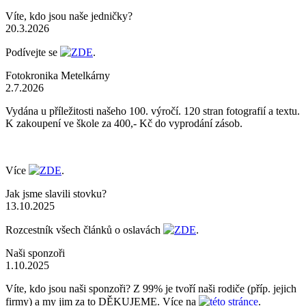
Víte, kdo jsou naše jedničky?
20.3.2026
Podívejte se
ZDE
.
Fotokronika Metelkárny
2.7.2026
Vydána u příležitosti našeho 100. výročí. 120 stran fotografií a textu.
K zakoupení ve škole za 400,- Kč do vyprodání zásob.
Více
ZDE
.
Jak jsme slavili stovku?
13.10.2025
Rozcestník všech článků o oslavách
ZDE
.
Naši sponzoři
1.10.2025
Víte, kdo jsou naši sponzoři? Z 99% je tvoří naši rodiče (příp. jejich
firmy) a my jim za to DĚKUJEME. Více na
této stránce
.