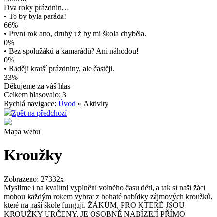
Dva roky prázdnin…
• To by byla paráda!
66%
• První rok ano, druhý už by mi škola chyběla.
0%
• Bez spolužáků a kamarádů? Ani náhodou!
0%
• Raději kratší prázdniny, ale častěji.
33%
Děkujeme za váš hlas
Celkem hlasovalo: 3
Rychlá navigace:
Úvod
» Aktivity
Zpět na předchozí
Mapa webu
Kroužky
Zobrazeno: 27332x
Myslíme i na kvalitní vyplnění volného času dětí, a tak si naši žáci
mohou každým rokem vybrat z bohaté nabídky zájmových kroužků,
které na naší škole fungují. ŽÁKŮM, PRO KTERÉ JSOU
KROUŽKY URČENY, JE OSOBNĚ NABÍZEJÍ PŘÍMO