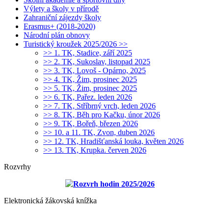
Výlety a školy v přírodě
Zahraniční zájezdy školy
Erasmus+ (2018-2020)
Národní plán obnovy
Turistický kroužek 2025/2026 >>
>> 1. TK, Stadice, září 2025
>> 2. TK, Sukoslav, listopad 2025
>> 3. TK, Lovoš - Opárno, 2025
>> 4. TK, Žim, prosinec 2025
>> 5. TK, Žim, prosinec 2025
>> 6. TK, Pařez. leden 2026
>> 7. TK, Stříbrný vrch, leden 2026
>> 8. TK, Běh pro Kačku, únor 2026
>> 9. TK, Bořeň, březen 2026
>> 10. a 11. TK, Zvon, duben 2026
>> 12. TK, Hradišťanská louka, květen 2026
>> 13. TK, Krupka. červen 2026
Rozvrhy
Rozvrh hodin 2025/2026
Elektronická žákovská knížka