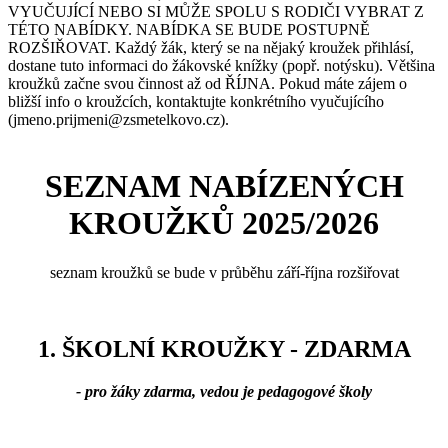
VYUČUJÍCÍ NEBO SI MŮŽE SPOLU S RODIČI VYBRAT Z
TÉTO NABÍDKY. NABÍDKA SE BUDE POSTUPNĚ
ROZŠIŘOVAT. Každý žák, který se na nějaký kroužek přihlásí,
dostane tuto informaci do žákovské knížky (popř. notýsku). Většina
kroužků začne svou činnost až od ŘÍJNA. Pokud máte zájem o
bližší info o kroužcích, kontaktujte konkrétního vyučujícího
(jmeno.prijmeni@zsmetelkovo.cz).
SEZNAM NABÍZENÝCH
KROUŽKŮ 2025/2026
seznam kroužků se bude v průběhu září-října rozšiřovat
1. ŠKOLNÍ KROUŽKY - ZDARMA
- pro žáky zdarma, vedou je pedagogové školy