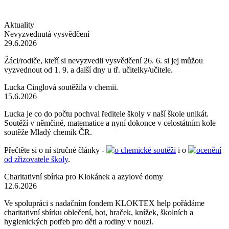
Aktuality
Nevyzvednutá vysvědčení
29.6.2026
Žáci/rodiče, kteří si nevyzvedli vysvědčení 26. 6. si jej můžou
vyzvednout od 1. 9. a další dny u tř. učitelky/učitele.
Lucka Cinglová soutěžila v chemii.
15.6.2026
Lucka je co do počtu pochval ředitele školy v naší škole unikát.
Soutěží v němčině, matematice a nyní dokonce v celostátním kole
soutěže Mladý chemik ČR.
Přečtěte si o ní stručné články -
o chemické soutěži
i o
ocenění
od zřizovatele školy
.
Charitativní sbírka pro Klokánek a azylové domy
12.6.2026
Ve spolupráci s nadačním fondem KLOKTEX help pořádáme
charitativní sbírku oblečení, bot, hraček, knížek, školních a
hygienických potřeb pro děti a rodiny v nouzi.