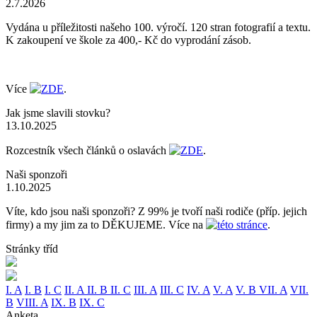
2.7.2026
Vydána u příležitosti našeho 100. výročí. 120 stran fotografií a textu.
K zakoupení ve škole za 400,- Kč do vyprodání zásob.
Více
ZDE
.
Jak jsme slavili stovku?
13.10.2025
Rozcestník všech článků o oslavách
ZDE
.
Naši sponzoři
1.10.2025
Víte, kdo jsou naši sponzoři? Z 99% je tvoří naši rodiče (příp. jejich
firmy) a my jim za to DĚKUJEME. Více na
této stránce
.
Stránky tříd
I. A
I. B
I. C
II. A
II. B
II. C
III. A
III. C
IV. A
V. A
V. B
VII. A
VII.
B
VIII. A
IX. B
IX. C
Anketa