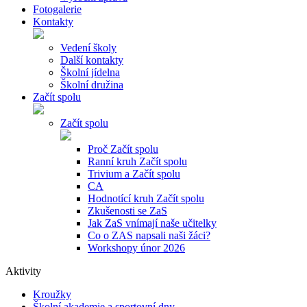
Fotogalerie
Kontakty
Vedení školy
Další kontakty
Školní jídelna
Školní družina
Začít spolu
Začít spolu
Proč Začít spolu
Ranní kruh Začít spolu
Trivium a Začít spolu
CA
Hodnotící kruh Začít spolu
Zkušenosti se ZaS
Jak ZaS vnímají naše učitelky
Co o ZAS napsali naši žáci?
Workshopy únor 2026
Aktivity
Kroužky
Školní akademie a sportovní dny