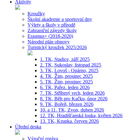
Aktivity
Kroužky
Školní akademie a sportovní dny
Výlety a školy v přírodě
Zahraniční zájezdy školy
Erasmus+ (2018-2020)
Národní plán obnovy
Turistický kroužek 2025/2026
1. TK, Stadice, září 2025
2. TK, Sukoslav, listopad 2025
3. TK, Lovoš - Opárno, 2025
4. TK, Žim, prosinec 2025
5. TK, Žim, prosinec 2025
6. TK, Pařez. leden 2026
7. TK, Stříbrný vrch, leden 2026
8. TK, Běh pro Kačku, únor 2026
9. TK, Bořeň, březen 2026
10. a 11. TK, Zvon, duben 2026
12. TK, Hradišťanská louka, květen 2026
13. TK, Krupka. červen 2026
Úřední deska
Výroční zpráva