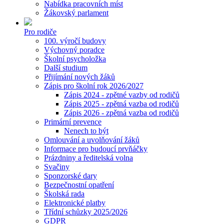
Nabídka pracovních míst
Žákovský parlament
Pro rodiče
100. výročí budovy
Výchovný poradce
Školní psycholožka
Další studium
Přijímání nových žáků
Zápis pro školní rok 2026/2027
Zápis 2024 - zpětné vazby od rodičů
Zápis 2025 - zpětná vazba od rodičů
Zápis 2026 - zpětná vazba od rodičů
Primární prevence
Nenech to být
Omlouvání a uvolňování žáků
Informace pro budoucí prvňáčky
Prázdniny a ředitelská volna
Svačiny
Sponzorské dary
Bezpečnostní opatření
Školská rada
Elektronické platby
Třídní schůzky 2025/2026
GDPR