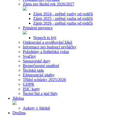
Zápis pro školní rok 2026/2027
Zápis 2024 - zpětné vazby od rodičů
Zápis 2025 - zpětná vazba od rodičů
Zápis 2026 - zpětná vazba od rodičů
Primární prevence
Nenech to být
Omlouvání a uvolňování žáků
Informace pro budoucí prvňáčky
Prázdniny a ředitelská volna
Svačiny
Sponzorské dary
Bezpečnostní opatření
Školská rada
Elektronické platby
Třídní schůzky 2025/2026
GDPR
ISIC karty
Školní řád a jiné řády
Jídelna
Ankety v jídelně
Družina