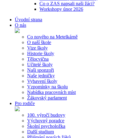
Co o ZAS napsali naši žáci?
Workshopy únor 2026
Úvodní strana
O nás
Co nového na Metelkárně
O naší škole
Vize školy
Historie školy
Tělocvična
Učitelé školy
Naši sponzoři
Naše jedničky
Vybavení školy
Vzpomínky na školu
Nabídka pracovních míst
Žákovský parlament
Pro rodiče
100. výročí budovy
Výchovný poradce
Školní psycholožka
Další studium
Přijímání nových žáků