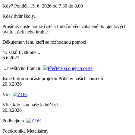
Kdy? Pondělí 15. 6. 2026 od 7,30 do 8,00
Kde? dvůr školy.
Prosíme, noste pouze čisté a funkční věci zabalené do igelitových
pytlů, tašek nebo krabic.
Děkujeme všem, kteří se rozhodnou pomoci!
45 žáků II. stupně...
6.6.2027
... navštívilo Francii!
Přečtěte si o jejich cestě
.
Jsme hrdou součástí projektu Příběhy našich sousedů
20.3.2026
Více
ZDE
.
Víte, kdo jsou naše jedničky?
20.3.2026
Podívejte se
ZDE
.
Fotokronika Metelkárny