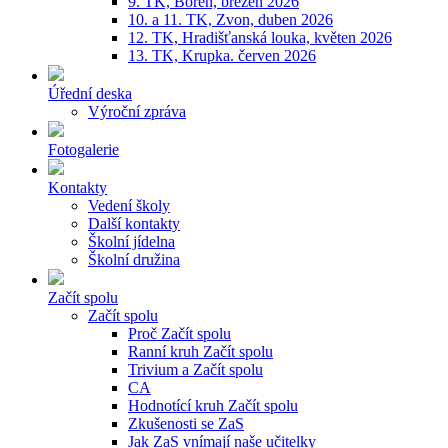
9. TK, Bořeň, březen 2026
10. a 11. TK, Zvon, duben 2026
12. TK, Hradišťanská louka, květen 2026
13. TK, Krupka. červen 2026
Úřední deska
Výroční zpráva
Fotogalerie
Kontakty
Vedení školy
Další kontakty
Školní jídelna
Školní družina
Začít spolu
Začít spolu
Proč Začít spolu
Ranní kruh Začít spolu
Trivium a Začít spolu
CA
Hodnotící kruh Začít spolu
Zkušenosti se ZaS
Jak ZaS vnímají naše učitelky