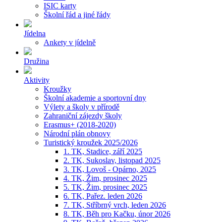
ISIC karty
Školní řád a jiné řády
Jídelna
Ankety v jídelně
Družina
Aktivity
Kroužky
Školní akademie a sportovní dny
Výlety a školy v přírodě
Zahraniční zájezdy školy
Erasmus+ (2018-2020)
Národní plán obnovy
Turistický kroužek 2025/2026
1. TK, Stadice, září 2025
2. TK, Sukoslav, listopad 2025
3. TK, Lovoš - Opárno, 2025
4. TK, Žim, prosinec 2025
5. TK, Žim, prosinec 2025
6. TK, Pařez. leden 2026
7. TK, Stříbrný vrch, leden 2026
8. TK, Běh pro Kačku, únor 2026