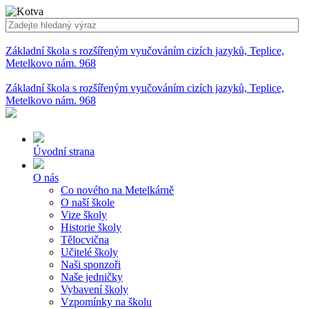
Základní škola s rozšířeným vyučováním cizích jazyků, Teplice,
Metelkovo nám. 968
Základní škola s rozšířeným vyučováním cizích jazyků, Teplice,
Metelkovo nám. 968
Úvodní strana
O nás
Co nového na Metelkárně
O naší škole
Vize školy
Historie školy
Tělocvična
Učitelé školy
Naši sponzoři
Naše jedničky
Vybavení školy
Vzpomínky na školu