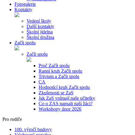
Fotogalerie
Kontakty
Vedení školy
Další kontakty
Školní jídelna
Školní družina
Začít spolu
Začít spolu
Proč Začít spolu
Ranní kruh Začít spolu
Trivium a Začít spolu
CA
Hodnotící kruh Začít spolu
Zkušenosti se ZaS
Jak ZaS vnímají naše učitelky
Co o ZAS napsali naši žáci?
Workshopy únor 2026
Pro rodiče
100. výročí budovy
Výchovný poradce