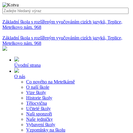
Základní škola s rozšířeným vyučováním cizích jazyků, Teplice,
Metelkovo nám. 968
Základní škola s rozšířeným vyučováním cizích jazyků, Teplice,
Metelkovo nám. 968
Úvodní strana
O nás
Co nového na Metelkárně
O naší škole
Vize školy
Historie školy
Tělocvična
Učitelé školy
Naši sponzoři
Naše jedničky
Vybavení školy
Vzpomínky na školu