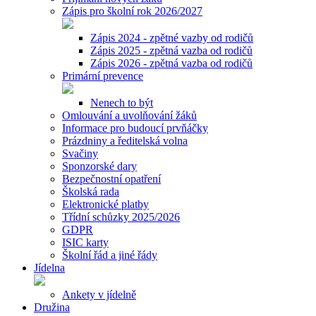
Zápis pro školní rok 2026/2027
Zápis 2024 - zpětné vazby od rodičů
Zápis 2025 - zpětná vazba od rodičů
Zápis 2026 - zpětná vazba od rodičů
Primární prevence
Nenech to být
Omlouvání a uvolňování žáků
Informace pro budoucí prvňáčky
Prázdniny a ředitelská volna
Svačiny
Sponzorské dary
Bezpečnostní opatření
Školská rada
Elektronické platby
Třídní schůzky 2025/2026
GDPR
ISIC karty
Školní řád a jiné řády
Jídelna
Ankety v jídelně
Družina