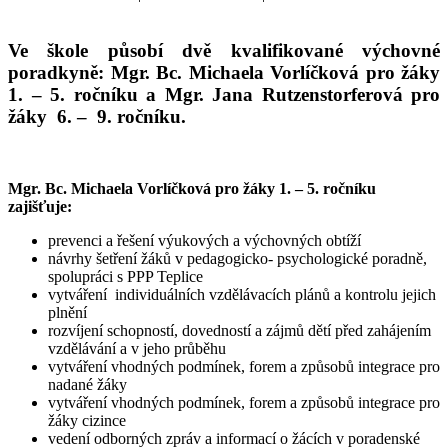
Ve škole působí dvě kvalifikované výchovné
poradkyně: Mgr. Bc. Michaela Vorlíčková pro žáky
1. – 5. ročníku a Mgr. Jana Rutzenstorferová pro
žáky 6. – 9. ročníku.
Mgr. Bc. Michaela Vorlíčková pro žáky 1. – 5. ročníku
zajišťuje:
prevenci a řešení výukových a výchovných obtíží
návrhy šetření žáků v pedagogicko- psychologické poradně,
spolupráci s PPP Teplice
vytváření individuálních vzdělávacích plánů a kontrolu jejich
plnění
rozvíjení schopností, dovedností a zájmů dětí před zahájením
vzdělávání a v jeho průběhu
vytváření vhodných podmínek, forem a způsobů integrace pro
nadané žáky
vytváření vhodných podmínek, forem a způsobů integrace pro
žáky cizince
vedení odborných zpráv a informací o žácích v poradenské