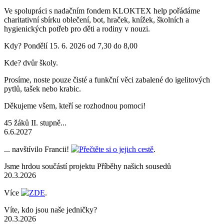
Ve spolupráci s nadačním fondem KLOKTEX help pořádáme
charitativní sbírku oblečení, bot, hraček, knížek, školních a
hygienických potřeb pro děti a rodiny v nouzi.
Kdy? Pondělí 15. 6. 2026 od 7,30 do 8,00
Kde? dvůr školy.
Prosíme, noste pouze čisté a funkční věci zabalené do igelitových
pytlů, tašek nebo krabic.
Děkujeme všem, kteří se rozhodnou pomoci!
45 žáků II. stupně...
6.6.2027
... navštívilo Francii!
Přečtěte si o jejich cestě
.
Jsme hrdou součástí projektu Příběhy našich sousedů
20.3.2026
Více
ZDE
.
Víte, kdo jsou naše jedničky?
20.3.2026