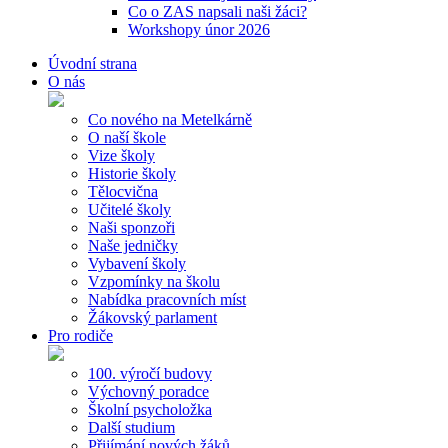
Co o ZAS napsali naši žáci?
Workshopy únor 2026
Úvodní strana
O nás
Co nového na Metelkárně
O naší škole
Vize školy
Historie školy
Tělocvična
Učitelé školy
Naši sponzoři
Naše jedničky
Vybavení školy
Vzpomínky na školu
Nabídka pracovních míst
Žákovský parlament
Pro rodiče
100. výročí budovy
Výchovný poradce
Školní psycholožka
Další studium
Přijímání nových žáků