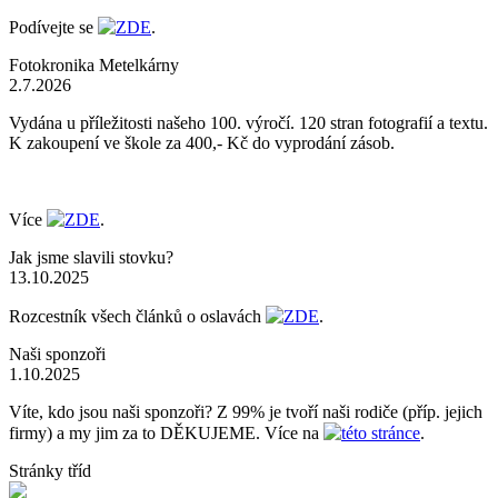
Podívejte se
ZDE
.
Fotokronika Metelkárny
2.7.2026
Vydána u příležitosti našeho 100. výročí. 120 stran fotografií a textu.
K zakoupení ve škole za 400,- Kč do vyprodání zásob.
Více
ZDE
.
Jak jsme slavili stovku?
13.10.2025
Rozcestník všech článků o oslavách
ZDE
.
Naši sponzoři
1.10.2025
Víte, kdo jsou naši sponzoři? Z 99% je tvoří naši rodiče (příp. jejich
firmy) a my jim za to DĚKUJEME. Více na
této stránce
.
Stránky tříd