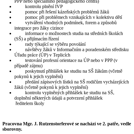
PPP nebo speciálního pedagogického centra)
kontrolu plnění IVP
pomoc při řešení kázeňských problémů žáků
pomoc při problémech vznikajících v kolektivu dětí
vytváření vhodných podmínek, forem a způsobů
integrace pro žáky cizince
informace o možnostech studia na středních školách
(SŠ) a přijímacím řízení
rady týkající se výběru povolání
návštěvy žáků v Informačním a poradenském středisku
Úřadu práce (ÚP) v Teplicích
testování profesní orientace na ÚP nebo v PPP (v
případě zájmu)
poskytnutí přihlášek ke studiu na SŠ žákům (včetně
pokynů k jejich vyplnění)
předání zápisových lístků na SŠ rodičům vycházejících
žáků (včetně pokynů k jejich vyplnění)
kontrolu vyplněných přihlášek ke studiu na SŠ,
doplnění některých údajů a potvrzení přihlášek
ředitelem školy
Pracovna Mgr. J. Rutzenstorferové se nachází ve 2. patře, vedle
sborovny.