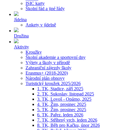
ISIC karty
Školní řád a jiné řády
Jídelna
Ankety v jídelně
Družina
Aktivity
Kroužky
Školní akademie a sportovní dny
Výlety a školy v přírodě
Zahraniční zájezdy školy
Erasmus+ (2018-2020)
Národní plán obnovy
Turistický kroužek 2025/2026
1. TK, Stadice, září 2025
2. TK, Sukoslav, listopad 2025
3. TK, Lovoš - Opárno, 2025
4. TK, Žim, prosinec 2025
5. TK, Žim, prosinec 2025
6. TK, Pařez. leden 2026
7. TK, Stříbrný vrch, leden 2026
8. TK, Běh pro Kačku, únor 2026