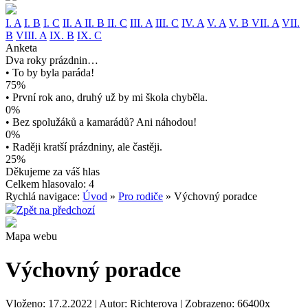
I. A
I. B
I. C
II. A
II. B
II. C
III. A
III. C
IV. A
V. A
V. B
VII. A
VII.
B
VIII. A
IX. B
IX. C
Anketa
Dva roky prázdnin…
• To by byla paráda!
75%
• První rok ano, druhý už by mi škola chyběla.
0%
• Bez spolužáků a kamarádů? Ani náhodou!
0%
• Raději kratší prázdniny, ale častěji.
25%
Děkujeme za váš hlas
Celkem hlasovalo: 4
Rychlá navigace:
Úvod
»
Pro rodiče
» Výchovný poradce
Zpět na předchozí
Mapa webu
Výchovný poradce
Vloženo: 17.2.2022 | Autor: Richterova | Zobrazeno: 66400x