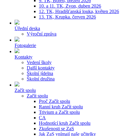
9. TK, Bořeň, březen 2026
10. a 11. TK, Zvon, duben 2026
12. TK, Hradišťanská louka, květen 2026
13. TK, Krupka. červen 2026
Úřední deska
Výroční zpráva
Fotogalerie
Kontakty
Vedení školy
Další kontakty
Školní jídelna
Školní družina
Začít spolu
Začít spolu
Proč Začít spolu
Ranní kruh Začít spolu
Trivium a Začít spolu
CA
Hodnotící kruh Začít spolu
Zkušenosti se ZaS
Jak ZaS vnímají naše učitelky