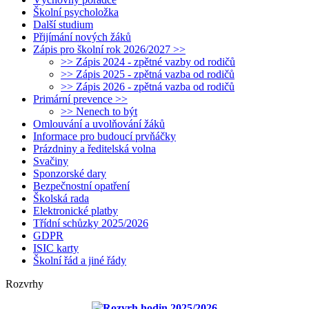
Školní psycholožka
Další studium
Přijímání nových žáků
Zápis pro školní rok 2026/2027 >>
>> Zápis 2024 - zpětné vazby od rodičů
>> Zápis 2025 - zpětná vazba od rodičů
>> Zápis 2026 - zpětná vazba od rodičů
Primární prevence >>
>> Nenech to být
Omlouvání a uvolňování žáků
Informace pro budoucí prvňáčky
Prázdniny a ředitelská volna
Svačiny
Sponzorské dary
Bezpečnostní opatření
Školská rada
Elektronické platby
Třídní schůzky 2025/2026
GDPR
ISIC karty
Školní řád a jiné řády
Rozvrhy
Rozvrh hodin 2025/2026