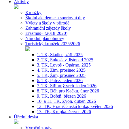
Aktivity
Kroužky
Školní akademie a sportovní dny
Výlety a školy v přírodě
Zahraniční zájezdy školy
Erasmus+ (2018-2020)
Národní plán obnovy
Turistický kroužek 2025/2026
1. TK, Stadice, září 2025
2. TK, Sukoslav, listopad 2025
3. TK, Lovoš - Opárno, 2025
4. TK, Žim, prosinec 2025
5. TK, Žim, prosinec 2025
6. TK, Pařez. leden 2026
7. TK, Stříbrný vrch, leden 2026
8. TK, Běh pro Kačku, únor 2026
9. TK, Bořeň, březen 2026
10. a 11. TK, Zvon, duben 2026
12. TK, Hradišťanská louka, květen 2026
13. TK, Krupka. červen 2026
Úřední deska
Výroční zpráva