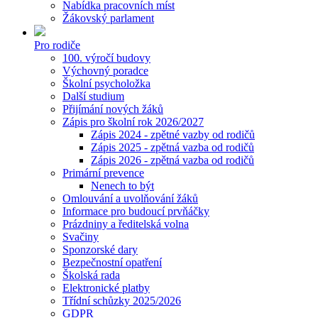
Nabídka pracovních míst
Žákovský parlament
Pro rodiče
100. výročí budovy
Výchovný poradce
Školní psycholožka
Další studium
Přijímání nových žáků
Zápis pro školní rok 2026/2027
Zápis 2024 - zpětné vazby od rodičů
Zápis 2025 - zpětná vazba od rodičů
Zápis 2026 - zpětná vazba od rodičů
Primární prevence
Nenech to být
Omlouvání a uvolňování žáků
Informace pro budoucí prvňáčky
Prázdniny a ředitelská volna
Svačiny
Sponzorské dary
Bezpečnostní opatření
Školská rada
Elektronické platby
Třídní schůzky 2025/2026
GDPR