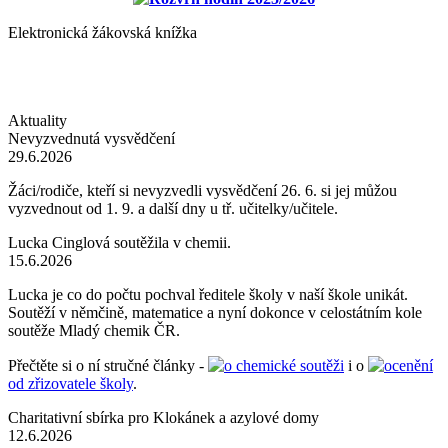
Elektronická žákovská knížka
Aktuality
Nevyzvednutá vysvědčení
29.6.2026
Žáci/rodiče, kteří si nevyzvedli vysvědčení 26. 6. si jej můžou
vyzvednout od 1. 9. a další dny u tř. učitelky/učitele.
Lucka Cinglová soutěžila v chemii.
15.6.2026
Lucka je co do počtu pochval ředitele školy v naší škole unikát.
Soutěží v němčině, matematice a nyní dokonce v celostátním kole
soutěže Mladý chemik ČR.
Přečtěte si o ní stručné články -
o chemické soutěži
i o
ocenění
od zřizovatele školy
.
Charitativní sbírka pro Klokánek a azylové domy
12.6.2026