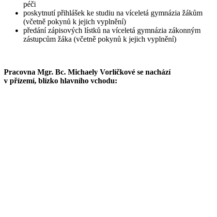
péči
poskytnutí přihlášek ke studiu na víceletá gymnázia žákům
(včetně pokynů k jejich vyplnění)
předání zápisových lístků na víceletá gymnázia zákonným
zástupcům žáka (včetně pokynů k jejich vyplnění)
Pracovna Mgr. Bc. Michaely Vorlíčkové se nachází
v přízemí, blízko hlavního vchodu: