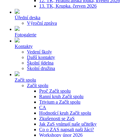
12. TK, Hradišťanská louka, květen 2026
13. TK, Krupka. červen 2026
Úřední deska
Výroční zpráva
Fotogalerie
Kontakty
Vedení školy
Další kontakty
Školní jídelna
Školní družina
Začít spolu
Začít spolu
Proč Začít spolu
Ranní kruh Začít spolu
Trivium a Začít spolu
CA
Hodnotící kruh Začít spolu
Zkušenosti se ZaS
Jak ZaS vnímají naše učitelky
Co o ZAS napsali naši žáci?
Workshopy únor 2026