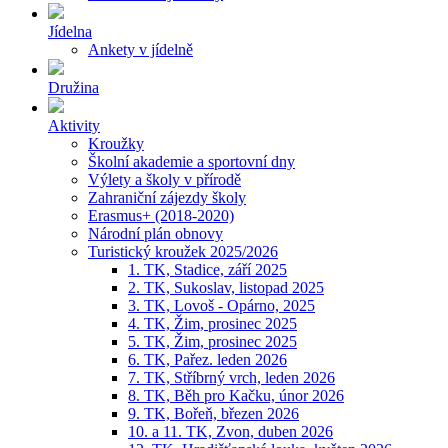
Jídelna
Ankety v jídelně
Družina
Aktivity
Kroužky
Školní akademie a sportovní dny
Výlety a školy v přírodě
Zahraniční zájezdy školy
Erasmus+ (2018-2020)
Národní plán obnovy
Turistický kroužek 2025/2026
1. TK, Stadice, září 2025
2. TK, Sukoslav, listopad 2025
3. TK, Lovoš - Opárno, 2025
4. TK, Žim, prosinec 2025
5. TK, Žim, prosinec 2025
6. TK, Pařez. leden 2026
7. TK, Stříbrný vrch, leden 2026
8. TK, Běh pro Kačku, únor 2026
9. TK, Bořeň, březen 2026
10. a 11. TK, Zvon, duben 2026