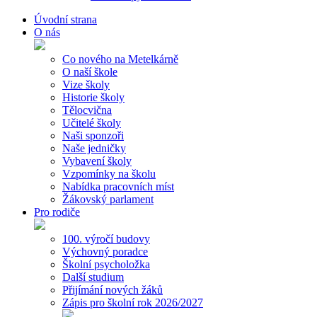
Úvodní strana
O nás
Co nového na Metelkárně
O naší škole
Vize školy
Historie školy
Tělocvična
Učitelé školy
Naši sponzoři
Naše jedničky
Vybavení školy
Vzpomínky na školu
Nabídka pracovních míst
Žákovský parlament
Pro rodiče
100. výročí budovy
Výchovný poradce
Školní psycholožka
Další studium
Přijímání nových žáků
Zápis pro školní rok 2026/2027