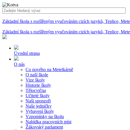
Základní škola s rozšířeným vyučováním cizích jazyků, Teplice, Met
Základní škola s rozšířeným vyučováním cizích jazyků, Teplice, Met
Úvodní strana
O nás
Co nového na Metelkárně
O naší škole
Vize školy
Historie školy
Tělocvična
Učitelé školy
Naši sponzoři
Naše jedničky
Vybavení školy
Vzpomínky na školu
Nabídka pracovních míst
Žákovský parlament