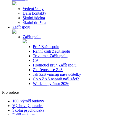
Vedení školy
Další kontakty
Školní jídelna
Školní družina
Začít spolu
Začít spolu
Proč Začít spolu
Ranní kruh Začít spolu
Trivium a Začít spolu
CA
Hodnotící kruh Začít spolu
Zkušenosti se ZaS
Jak ZaS vnímají naše učitelky
Co o ZAS napsali naši žáci?
Workshopy únor 2026
Pro rodiče
100. výročí budovy
Výchovný poradce
Školní psycholožka
Další studium