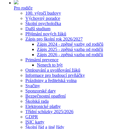
Pro rodiče
100. výročí budovy
Výchovný poradce
Školní psycholožka
Další studium
Přijímání nových žáků
Zápis pro školní rok 2026/2027
Zápis 2024 - zpětné vazby od rodičů
Zápis 2025 - zpětná vazba od rodičů
Zápis 2026 - zpětná vazba od rodičů
Primární prevence
Nenech to být
Omlouvání a uvolňování žáků
Informace pro budoucí prvňáčky
Prázdniny a ředitelská volna
Svačiny
Sponzorské dary
Bezpečnostní opatření
Školská rada
Elektronické platby
Třídní schůzky 2025/2026
GDPR
ISIC karty
Školní řád a jiné řády