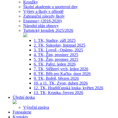
Kroužky
Školní akademie a sportovní dny
Výlety a školy v přírodě
Zahraniční zájezdy školy
Erasmus+ (2018-2020)
Národní plán obnovy
Turistický kroužek 2025/2026
1. TK, Stadice, září 2025
2. TK, Sukoslav, listopad 2025
3. TK, Lovoš - Opárno, 2025
4. TK, Žim, prosinec 2025
5. TK, Žim, prosinec 2025
6. TK, Pařez. leden 2026
7. TK, Stříbrný vrch, leden 2026
8. TK, Běh pro Kačku, únor 2026
9. TK, Bořeň, březen 2026
10. a 11. TK, Zvon, duben 2026
12. TK, Hradišťanská louka, květen 2026
13. TK, Krupka. červen 2026
Úřední deska
Výroční zpráva
Fotogalerie
Kontakty