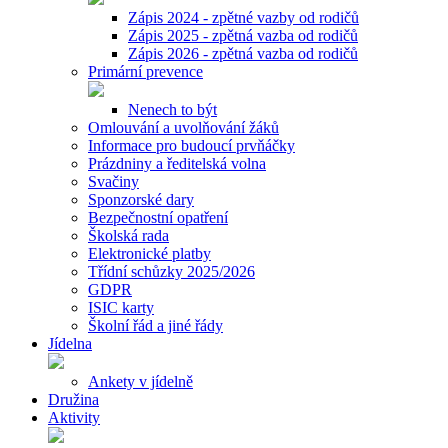
Zápis 2024 - zpětné vazby od rodičů
Zápis 2025 - zpětná vazba od rodičů
Zápis 2026 - zpětná vazba od rodičů
Primární prevence
Nenech to být
Omlouvání a uvolňování žáků
Informace pro budoucí prvňáčky
Prázdniny a ředitelská volna
Svačiny
Sponzorské dary
Bezpečnostní opatření
Školská rada
Elektronické platby
Třídní schůzky 2025/2026
GDPR
ISIC karty
Školní řád a jiné řády
Jídelna
Ankety v jídelně
Družina
Aktivity