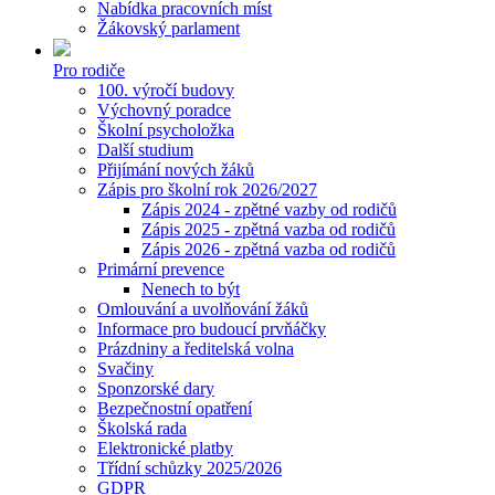
Nabídka pracovních míst
Žákovský parlament
Pro rodiče
100. výročí budovy
Výchovný poradce
Školní psycholožka
Další studium
Přijímání nových žáků
Zápis pro školní rok 2026/2027
Zápis 2024 - zpětné vazby od rodičů
Zápis 2025 - zpětná vazba od rodičů
Zápis 2026 - zpětná vazba od rodičů
Primární prevence
Nenech to být
Omlouvání a uvolňování žáků
Informace pro budoucí prvňáčky
Prázdniny a ředitelská volna
Svačiny
Sponzorské dary
Bezpečnostní opatření
Školská rada
Elektronické platby
Třídní schůzky 2025/2026
GDPR