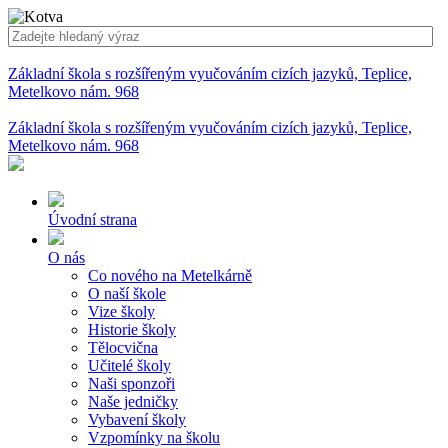
Základní škola s rozšířeným vyučováním cizích jazyků, Teplice,
Metelkovo nám. 968
Základní škola s rozšířeným vyučováním cizích jazyků, Teplice,
Metelkovo nám. 968
Úvodní strana
O nás
Co nového na Metelkárně
O naší škole
Vize školy
Historie školy
Tělocvična
Učitelé školy
Naši sponzoři
Naše jedničky
Vybavení školy
Vzpomínky na školu