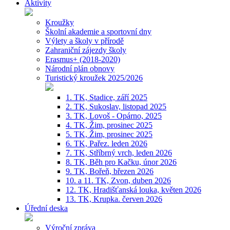
Aktivity
Kroužky
Školní akademie a sportovní dny
Výlety a školy v přírodě
Zahraniční zájezdy školy
Erasmus+ (2018-2020)
Národní plán obnovy
Turistický kroužek 2025/2026
1. TK, Stadice, září 2025
2. TK, Sukoslav, listopad 2025
3. TK, Lovoš - Opárno, 2025
4. TK, Žim, prosinec 2025
5. TK, Žim, prosinec 2025
6. TK, Pařez. leden 2026
7. TK, Stříbrný vrch, leden 2026
8. TK, Běh pro Kačku, únor 2026
9. TK, Bořeň, březen 2026
10. a 11. TK, Zvon, duben 2026
12. TK, Hradišťanská louka, květen 2026
13. TK, Krupka. červen 2026
Úřední deska
Výroční zpráva