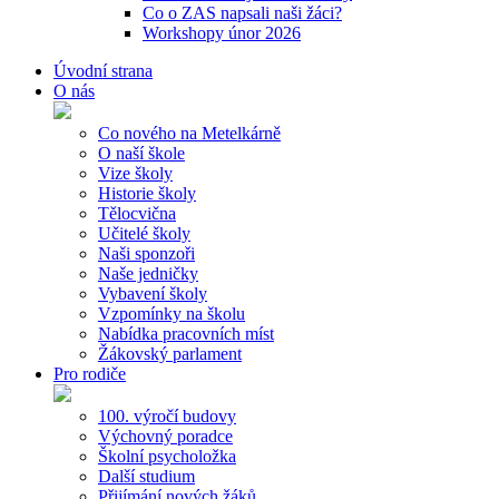
Co o ZAS napsali naši žáci?
Workshopy únor 2026
Úvodní strana
O nás
Co nového na Metelkárně
O naší škole
Vize školy
Historie školy
Tělocvična
Učitelé školy
Naši sponzoři
Naše jedničky
Vybavení školy
Vzpomínky na školu
Nabídka pracovních míst
Žákovský parlament
Pro rodiče
100. výročí budovy
Výchovný poradce
Školní psycholožka
Další studium
Přijímání nových žáků