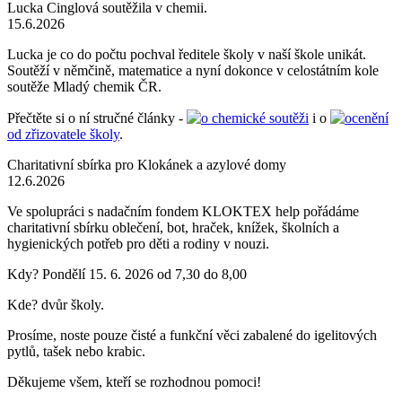
Lucka Cinglová soutěžila v chemii.
15.6.2026
Lucka je co do počtu pochval ředitele školy v naší škole unikát.
Soutěží v němčině, matematice a nyní dokonce v celostátním kole
soutěže Mladý chemik ČR.
Přečtěte si o ní stručné články -
o chemické soutěži
i o
ocenění
od zřizovatele školy
.
Charitativní sbírka pro Klokánek a azylové domy
12.6.2026
Ve spolupráci s nadačním fondem KLOKTEX help pořádáme
charitativní sbírku oblečení, bot, hraček, knížek, školních a
hygienických potřeb pro děti a rodiny v nouzi.
Kdy? Pondělí 15. 6. 2026 od 7,30 do 8,00
Kde? dvůr školy.
Prosíme, noste pouze čisté a funkční věci zabalené do igelitových
pytlů, tašek nebo krabic.
Děkujeme všem, kteří se rozhodnou pomoci!