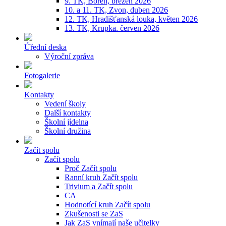
9. TK, Bořeň, březen 2026
10. a 11. TK, Zvon, duben 2026
12. TK, Hradišťanská louka, květen 2026
13. TK, Krupka. červen 2026
Úřední deska
Výroční zpráva
Fotogalerie
Kontakty
Vedení školy
Další kontakty
Školní jídelna
Školní družina
Začít spolu
Začít spolu
Proč Začít spolu
Ranní kruh Začít spolu
Trivium a Začít spolu
CA
Hodnotící kruh Začít spolu
Zkušenosti se ZaS
Jak ZaS vnímají naše učitelky