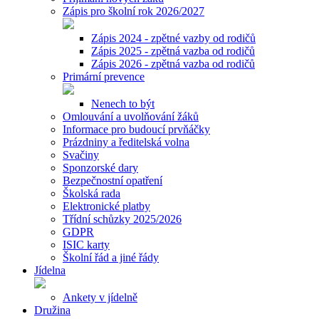
Zápis pro školní rok 2026/2027
Zápis 2024 - zpětné vazby od rodičů
Zápis 2025 - zpětná vazba od rodičů
Zápis 2026 - zpětná vazba od rodičů
Primární prevence
Nenech to být
Omlouvání a uvolňování žáků
Informace pro budoucí prvňáčky
Prázdniny a ředitelská volna
Svačiny
Sponzorské dary
Bezpečnostní opatření
Školská rada
Elektronické platby
Třídní schůzky 2025/2026
GDPR
ISIC karty
Školní řád a jiné řády
Jídelna
Ankety v jídelně
Družina