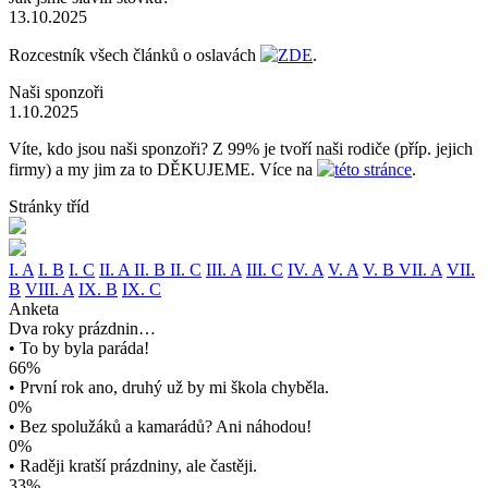
13.10.2025
Rozcestník všech článků o oslavách
ZDE
.
Naši sponzoři
1.10.2025
Víte, kdo jsou naši sponzoři? Z 99% je tvoří naši rodiče (příp. jejich
firmy) a my jim za to DĚKUJEME. Více na
této stránce
.
Stránky tříd
I. A
I. B
I. C
II. A
II. B
II. C
III. A
III. C
IV. A
V. A
V. B
VII. A
VII.
B
VIII. A
IX. B
IX. C
Anketa
Dva roky prázdnin…
• To by byla paráda!
66%
• První rok ano, druhý už by mi škola chyběla.
0%
• Bez spolužáků a kamarádů? Ani náhodou!
0%
• Raději kratší prázdniny, ale častěji.
33%