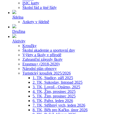
ISIC karty
Školní řád a jiné řády
Jídelna
Ankety v jídelně
Družina
Aktivity
Kroužky
Školní akademie a sportovní dny
Výlety a školy v přírodě
Zahraniční zájezdy školy
Erasmus+ (2018-2020)
Národní plán obnovy
Turistický kroužek 2025/2026
1. TK, Stadice, září 2025
2. TK, Sukoslav, listopad 2025
3. TK, Lovoš - Opárno, 2025
4. TK, Žim, prosinec 2025
5. TK, Žim, prosinec 2025
6. TK, Pařez. leden 2026
7. TK, Stříbrný vrch, leden 2026
8. TK, Běh pro Kačku, únor 2026