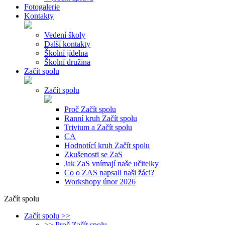
Fotogalerie
Kontakty
Vedení školy
Další kontakty
Školní jídelna
Školní družina
Začít spolu
Začít spolu
Proč Začít spolu
Ranní kruh Začít spolu
Trivium a Začít spolu
CA
Hodnotící kruh Začít spolu
Zkušenosti se ZaS
Jak ZaS vnímají naše učitelky
Co o ZAS napsali naši žáci?
Workshopy únor 2026
Začít spolu
Začít spolu >>
>> Proč Začít spolu