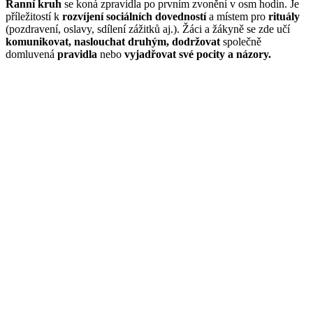
Ranní kruh
se koná zpravidla po prvním zvonění v osm hodin. Je
příležitostí k
rozvíjení
sociálních dovedností
a místem pro
rituály
(pozdravení, oslavy, sdílení zážitků aj.). Žáci a žákyně se zde učí
komunikovat, naslouchat druhým, dodržovat
společně
domluvená
pravidla
nebo
vyjadřovat své pocity a názory.