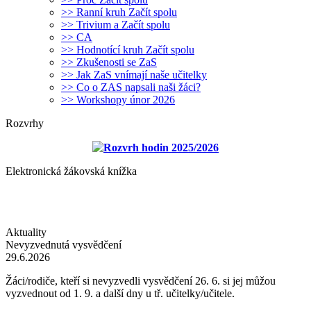
>> Ranní kruh Začít spolu
>> Trivium a Začít spolu
>> CA
>> Hodnotící kruh Začít spolu
>> Zkušenosti se ZaS
>> Jak ZaS vnímají naše učitelky
>> Co o ZAS napsali naši žáci?
>> Workshopy únor 2026
Rozvrhy
Rozvrh hodin 2025/2026
Elektronická žákovská knížka
Aktuality
Nevyzvednutá vysvědčení
29.6.2026
Žáci/rodiče, kteří si nevyzvedli vysvědčení 26. 6. si jej můžou
vyzvednout od 1. 9. a další dny u tř. učitelky/učitele.