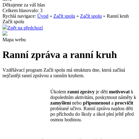
Děkujeme za váš hlas
Celkem hlasovalo: 3
Rychlá navigace:
Úvod
»
Začít spolu
»
Začít spolu
» Ranní kruh
Začít spolu
Zpět na předchozí
Mapa webu
Ranní zpráva a ranní kruh
Vzdělávací program Začít spolu má strukturu dne, která začíná
nejčastěji ranní zprávou a ranním kruhem.
Úkolem
ranní zprávy
je děti
motivovat
k
dopoledním aktivitám, poskytnout náměty k
zamyšlení
nebo
připomenout
a
procvičit
probírané učivo. Ranní zprávu najdou děti
po příchodu do školy a úkol plní ještě před
osmou hodinou.