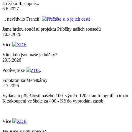
45 žáků II. stupně...
6.6.2027
... navštívilo Francii!
Přečtěte si o jejich cestě
.
Jsme hrdou součástí projektu Příběhy našich sousedů
20.3.2026
Více
ZDE
.
Víte, kdo jsou naše jedničky?
20.3.2026
Podívejte se
ZDE
.
Fotokronika Metelkárny
2.7.2026
Vydána u příležitosti našeho 100. výročí. 120 stran fotografií a textu.
K zakoupení ve škole za 400,- Kč do vyprodání zásob.
Více
ZDE
.
Jak jsme slavili stovku?