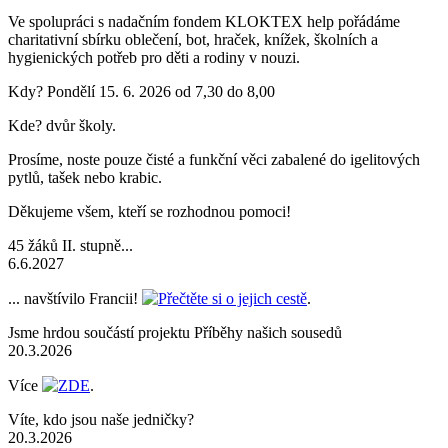
Ve spolupráci s nadačním fondem KLOKTEX help pořádáme
charitativní sbírku oblečení, bot, hraček, knížek, školních a
hygienických potřeb pro děti a rodiny v nouzi.
Kdy? Pondělí 15. 6. 2026 od 7,30 do 8,00
Kde? dvůr školy.
Prosíme, noste pouze čisté a funkční věci zabalené do igelitových
pytlů, tašek nebo krabic.
Děkujeme všem, kteří se rozhodnou pomoci!
45 žáků II. stupně...
6.6.2027
... navštívilo Francii!
Přečtěte si o jejich cestě
.
Jsme hrdou součástí projektu Příběhy našich sousedů
20.3.2026
Více
ZDE
.
Víte, kdo jsou naše jedničky?
20.3.2026