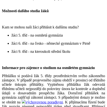
Možnosti dalšího studia žáků
Kam se mohou naši žáci přihlásit k dalšímu studiu?
žáci 5. tříd - na osmiletá gymnázia
žáci 6. tříd - na česko - německé gymnázium v Pirně
žáci 9. tříd - na kteroukoli střední školu
Informace pro zájemce o studium na osmiletém gymnáziu
Přihlášku si podává žák 5. třídy prostřednictvím svého zákonného
zástupce. V případě projeveného zájmu obdrží v prosinci od třídního
učitele tiskopis přihlášky. Vyplněnou přihlášku žák odevzdá
třídnímu učiteli nejpozději do poloviny února ke kontrole a doplnění
údajů o dosavadním prospěchu žáka. Doručení přihlášek na
gymnázia zajišťují zákonní zástupci. S případnými dotazy je možno
se obrátit na
výchovovnou poradkyni
. K přijímacímu řízení bude
žák pozván písemně nejpozději týden před zkouškami. Přijímací