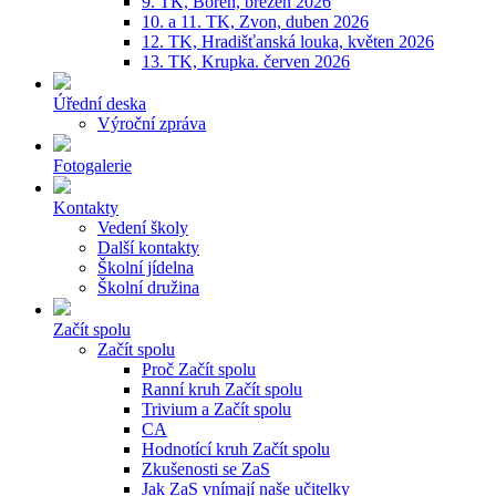
9. TK, Bořeň, březen 2026
10. a 11. TK, Zvon, duben 2026
12. TK, Hradišťanská louka, květen 2026
13. TK, Krupka. červen 2026
Úřední deska
Výroční zpráva
Fotogalerie
Kontakty
Vedení školy
Další kontakty
Školní jídelna
Školní družina
Začít spolu
Začít spolu
Proč Začít spolu
Ranní kruh Začít spolu
Trivium a Začít spolu
CA
Hodnotící kruh Začít spolu
Zkušenosti se ZaS
Jak ZaS vnímají naše učitelky