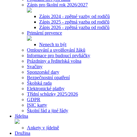
Zápis pro školní rok 2026/2027
Zápis 2024 - zpětné vazby od rodičů
Zápis 2025 - zpětná vazba od rodičů
Zápis 2026 - zpětná vazba od rodičů
Primární prevence
Nenech to být
Omlouvání a uvolňování žáků
Informace pro budoucí prvňáčky
Prázdniny a ředitelská volna
Svačiny
Sponzorské dary
Bezpečnostní opatření
Školská rada
Elektronické platby
Třídní schůzky 2025/2026
GDPR
ISIC karty
Školní řád a jiné řády
Jídelna
Ankety v jídelně
Družina