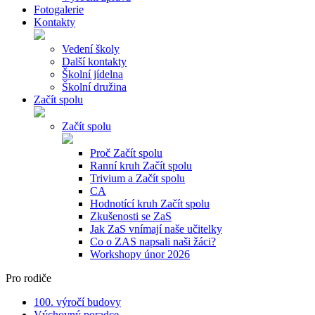
Fotogalerie
Kontakty
Vedení školy
Další kontakty
Školní jídelna
Školní družina
Začít spolu
Začít spolu
Proč Začít spolu
Ranní kruh Začít spolu
Trivium a Začít spolu
CA
Hodnotící kruh Začít spolu
Zkušenosti se ZaS
Jak ZaS vnímají naše učitelky
Co o ZAS napsali naši žáci?
Workshopy únor 2026
Pro rodiče
100. výročí budovy
Výchovný poradce