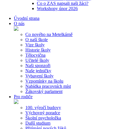
Co o ZAS napsali naši žáci?
Workshopy únor 2026
Úvodní strana
O nás
Co nového na Metelkárně
O naší škole
Vize školy
Historie školy
Tělocvična
Učitelé školy
Naši sponzoři
Naše jedničky
Vybavení školy
Vzpomínky na školu
Nabídka pracovních míst
Žákovský parlament
Pro rodiče
100. výročí budovy
Výchovný poradce
Školní psycholožka
Další studium
Přijímání nových žáků