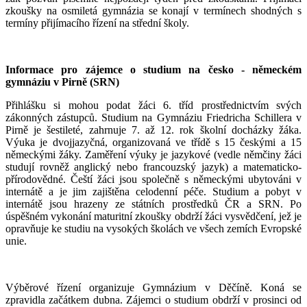
zkoušky na osmiletá gymnázia se konají v termínech shodných s
termíny přijímacího řízení na střední školy.
Informace pro zájemce o studium na česko - německém
gymnáziu v Pirně (SRN)
Přihlášku si mohou podat žáci 6. tříd prostřednictvím svých
zákonných zástupců. Studium na Gymnáziu Friedricha Schillera v
Pirně je šestileté, zahrnuje 7. až 12. rok školní docházky žáka.
Výuka je dvojjazyčná, organizovaná ve třídě s 15 českými a 15
německými žáky. Zaměření výuky je jazykové (vedle němčiny žáci
studují rovněž anglický nebo francouzský jazyk) a matematicko-
přírodovědné. Čeští žáci jsou společně s německými ubytováni v
internátě a je jim zajištěna celodenní péče. Studium a pobyt v
internátě jsou hrazeny ze státních prostředků ČR a SRN. Po
úspěšném vykonání maturitní zkoušky obdrží žáci vysvědčení, jež je
opravňuje ke studiu na vysokých školách ve všech zemích Evropské
unie.
Výběrové řízení organizuje Gymnázium v Děčíně. Koná se
zpravidla začátkem dubna. Zájemci o studium obdrží v prosinci od