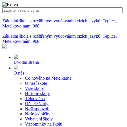
Základní škola s rozšířeným vyučováním cizích jazyků, Teplice,
Metelkovo nám. 968
Základní škola s rozšířeným vyučováním cizích jazyků, Teplice,
Metelkovo nám. 968
Úvodní strana
O nás
Co nového na Metelkárně
O naší škole
Vize školy
Historie školy
Tělocvična
Učitelé školy
Naši sponzoři
Naše jedničky
Vybavení školy
Vzpomínky na školu