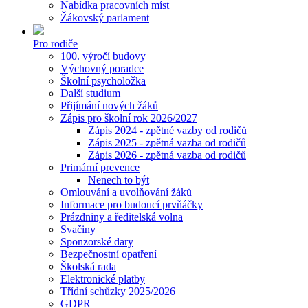
Nabídka pracovních míst
Žákovský parlament
Pro rodiče
100. výročí budovy
Výchovný poradce
Školní psycholožka
Další studium
Přijímání nových žáků
Zápis pro školní rok 2026/2027
Zápis 2024 - zpětné vazby od rodičů
Zápis 2025 - zpětná vazba od rodičů
Zápis 2026 - zpětná vazba od rodičů
Primární prevence
Nenech to být
Omlouvání a uvolňování žáků
Informace pro budoucí prvňáčky
Prázdniny a ředitelská volna
Svačiny
Sponzorské dary
Bezpečnostní opatření
Školská rada
Elektronické platby
Třídní schůzky 2025/2026
GDPR