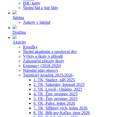
ISIC karty
Školní řád a jiné řády
Jídelna
Ankety v jídelně
Družina
Aktivity
Kroužky
Školní akademie a sportovní dny
Výlety a školy v přírodě
Zahraniční zájezdy školy
Erasmus+ (2018-2020)
Národní plán obnovy
Turistický kroužek 2025/2026
1. TK, Stadice, září 2025
2. TK, Sukoslav, listopad 2025
3. TK, Lovoš - Opárno, 2025
4. TK, Žim, prosinec 2025
5. TK, Žim, prosinec 2025
6. TK, Pařez. leden 2026
7. TK, Stříbrný vrch, leden 2026
8. TK, Běh pro Kačku, únor 2026