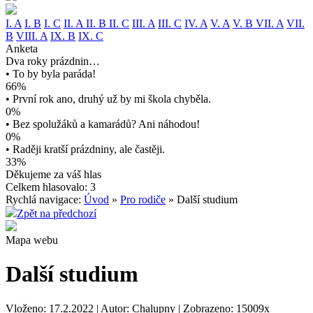
I. A
I. B
I. C
II. A
II. B
II. C
III. A
III. C
IV. A
V. A
V. B
VII. A
VII.
B
VIII. A
IX. B
IX. C
Anketa
Dva roky prázdnin…
• To by byla paráda!
66%
• První rok ano, druhý už by mi škola chyběla.
0%
• Bez spolužáků a kamarádů? Ani náhodou!
0%
• Raději kratší prázdniny, ale častěji.
33%
Děkujeme za váš hlas
Celkem hlasovalo: 3
Rychlá navigace:
Úvod
»
Pro rodiče
» Další studium
Zpět na předchozí
Mapa webu
Další studium
Vloženo: 17.2.2022 | Autor: Chalupny | Zobrazeno: 15009x