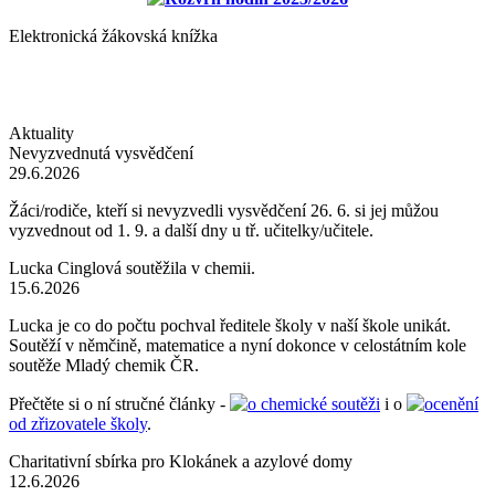
Elektronická žákovská knížka
Aktuality
Nevyzvednutá vysvědčení
29.6.2026
Žáci/rodiče, kteří si nevyzvedli vysvědčení 26. 6. si jej můžou
vyzvednout od 1. 9. a další dny u tř. učitelky/učitele.
Lucka Cinglová soutěžila v chemii.
15.6.2026
Lucka je co do počtu pochval ředitele školy v naší škole unikát.
Soutěží v němčině, matematice a nyní dokonce v celostátním kole
soutěže Mladý chemik ČR.
Přečtěte si o ní stručné články -
o chemické soutěži
i o
ocenění
od zřizovatele školy
.
Charitativní sbírka pro Klokánek a azylové domy
12.6.2026