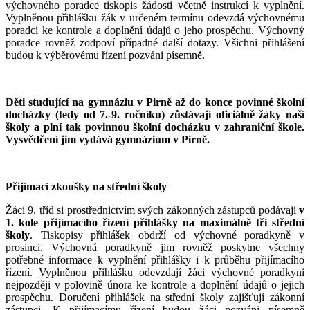
výchovného poradce tiskopis žádosti včetně instrukcí k vyplnění.
Vyplněnou přihlášku žák v určeném termínu odevzdá výchovnému
poradci ke kontrole a doplnění údajů o jeho prospěchu. Výchovný
poradce rovněž zodpoví případné další dotazy. Všichni přihlášení
budou k výběrovému řízení pozváni písemně.
Děti studující na gymnáziu v Pirně až do konce povinné školní
docházky (tedy od 7.-9. ročníku) zůstávají oficiálně žáky naší
školy a plní tak povinnou školní docházku v zahraniční škole.
Vysvědčení jim vydává gymnázium v Pirně.
Přijímací zkoušky na střední školy
Žáci 9. tříd si prostřednictvím svých zákonných zástupců podávají
v
1. kole přijímacího řízení přihlášky na maximálně tři střední
školy
. Tiskopisy přihlášek obdrží od výchovné poradkyně v
prosinci. Výchovná poradkyně jim rovněž poskytne všechny
potřebné informace k vyplnění přihlášky i k průběhu přijímacího
řízení. Vyplněnou přihlášku odevzdají žáci výchovné poradkyni
nejpozději v polovině února ke kontrole a doplnění údajů o jejich
prospěchu. Doručení přihlášek na střední školy zajišťují zákonní
zástupci. K přijímacímu řízení budou žáci pozváni písemně