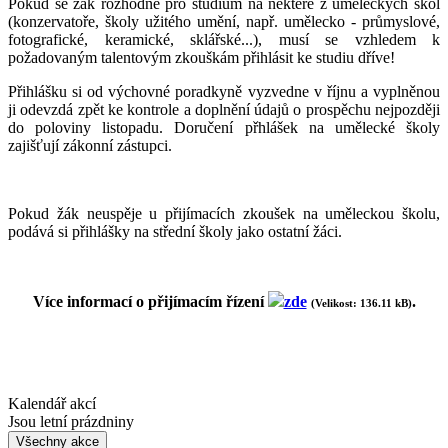
Pokud se žák rozhodne pro studium na některé z uměleckých škol
(konzervatoře, školy užitého umění, např. umělecko - průmyslové,
fotografické, keramické, sklářské...), musí se vzhledem k
požadovaným talentovým zkouškám přihlásit ke studiu dříve!
Přihlášku si od výchovné poradkyně vyzvedne v říjnu a vyplněnou
ji odevzdá zpět ke kontrole a doplnění údajů o prospěchu nejpozději
do poloviny listopadu. Doručení přhlášek na umělecké školy
zajišťují zákonní zástupci.
Pokud žák neuspěje u přijímacích zkoušek na uměleckou školu,
podává si přihlášky na střední školy jako ostatní žáci.
Více informací o přijímacím řízení
zde
.
(Velikost: 136.11 kB)
Kalendář akcí
Jsou letní prázdniny
Všechny akce