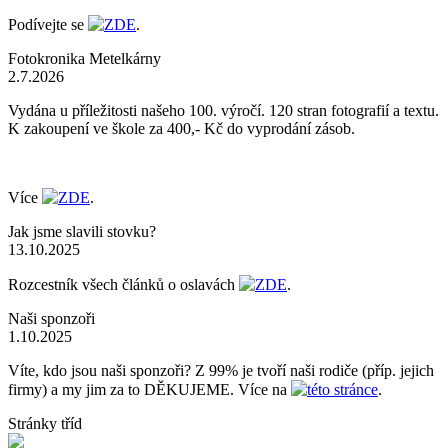
Podívejte se
ZDE
.
Fotokronika Metelkárny
2.7.2026
Vydána u příležitosti našeho 100. výročí. 120 stran fotografií a textu.
K zakoupení ve škole za 400,- Kč do vyprodání zásob.
Více
ZDE
.
Jak jsme slavili stovku?
13.10.2025
Rozcestník všech článků o oslavách
ZDE
.
Naši sponzoři
1.10.2025
Víte, kdo jsou naši sponzoři? Z 99% je tvoří naši rodiče (příp. jejich
firmy) a my jim za to DĚKUJEME. Více na
této stránce
.
Stránky tříd