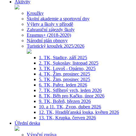
Aktivity
Kroužky
Školní akademie a sportovní dny
Výlety a školy v přírodě
Zahraniční zájezdy školy
Erasmus+ (2018-2020)
Národní plán obnovy
Turistický kroužek 2025/2026
1. TK, Stadice, září 2025
2. TK, Sukoslav, listopad 2025
3. TK, Lovoš - Opárno, 2025
4. TK, Žim, prosinec 2025
5. TK, Žim, prosinec 2025
6. TK, Pařez. leden 2026
7. TK, Stříbrný vrch, leden 2026
8. TK, Běh pro Kačku, únor 2026
9. TK, Bořeň, březen 2026
10. a 11. TK, Zvon, duben 2026
12. TK, Hradišťanská louka, květen 2026
13. TK, Krupka. červen 2026
Úřední deska
Výroční zpráva