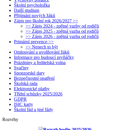
Školní psycholožka
Další studium
Přijímání nových žáků
Zápis pro školní rok 2026/2027 >>
>> Zápis 2024 - zpětné vazby od rodičů
>> Zápis 2025 - zpětná vazba od rodičů
>> Zápis 2026 - zpětná vazba od rodičů
Primární prevence >>
>> Nenech to být
Omlouvání a uvolňování žáků
Informace pro budoucí prvňáčky
Prázdniny a ředitelská volna
Svačiny
Sponzorské dary
Bezpečnostní opatření
Školská rada
Elektronické platby
Třídní schůzky 2025/2026
GDPR
ISIC karty
Školní řád a jiné řády
Rozvrhy
Rozvrh hodin 2025/2026