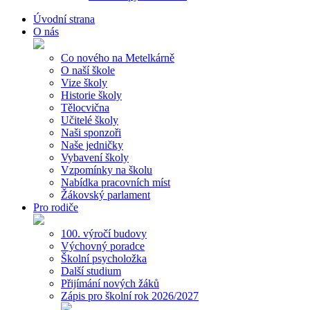
Úvodní strana
O nás
Co nového na Metelkárně
O naší škole
Vize školy
Historie školy
Tělocvična
Učitelé školy
Naši sponzoři
Naše jedničky
Vybavení školy
Vzpomínky na školu
Nabídka pracovních míst
Žákovský parlament
Pro rodiče
100. výročí budovy
Výchovný poradce
Školní psycholožka
Další studium
Přijímání nových žáků
Zápis pro školní rok 2026/2027