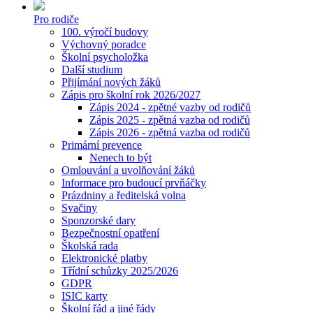
Pro rodiče
100. výročí budovy
Výchovný poradce
Školní psycholožka
Další studium
Přijímání nových žáků
Zápis pro školní rok 2026/2027
Zápis 2024 - zpětné vazby od rodičů
Zápis 2025 - zpětná vazba od rodičů
Zápis 2026 - zpětná vazba od rodičů
Primární prevence
Nenech to být
Omlouvání a uvolňování žáků
Informace pro budoucí prvňáčky
Prázdniny a ředitelská volna
Svačiny
Sponzorské dary
Bezpečnostní opatření
Školská rada
Elektronické platby
Třídní schůzky 2025/2026
GDPR
ISIC karty
Školní řád a jiné řády