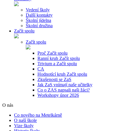
Vedení školy
Další kontakty
Školní jídelna
Školní družina
Začít spolu
Začít spolu
Proč Začít spolu
Ranní kruh Začít spolu
Trivium a Začít spolu
CA
Hodnotící kruh Začít spolu
Zkušenosti se ZaS
Jak ZaS vnímají naše učitelky
Co o ZAS napsali naši žáci?
Workshopy únor 2026
O nás
Co nového na Metelkárně
O naší škole
Vize školy
Historie školy