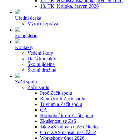
12. TK, Hradišťanská louka, květen 2026
13. TK, Krupka. červen 2026
Úřední deska
Výroční zpráva
Fotogalerie
Kontakty
Vedení školy
Další kontakty
Školní jídelna
Školní družina
Začít spolu
Začít spolu
Proč Začít spolu
Ranní kruh Začít spolu
Trivium a Začít spolu
CA
Hodnotící kruh Začít spolu
Zkušenosti se ZaS
Jak ZaS vnímají naše učitelky
Co o ZAS napsali naši žáci?
Workshopy únor 2026