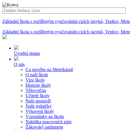
Základní škola s rozšířeným vyučováním cizích jazyků, Teplice, Met
Základní škola s rozšířeným vyučováním cizích jazyků, Teplice, Met
Úvodní strana
O nás
Co nového na Metelkárně
O naší škole
Vize školy
Historie školy
Tělocvična
Učitelé školy
Naši sponzoři
Naše jedničky
Vybavení školy
Vzpomínky na školu
Nabídka pracovních míst
Žákovský parlament