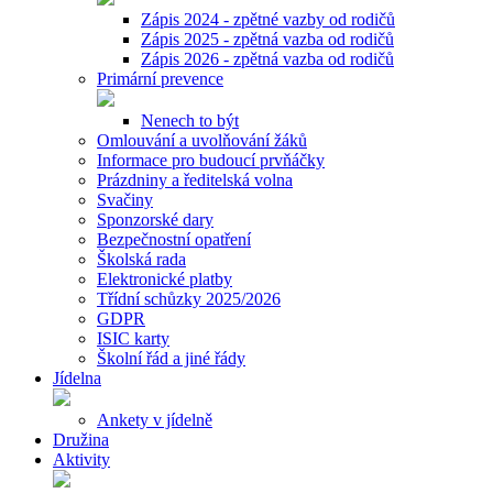
Zápis 2024 - zpětné vazby od rodičů
Zápis 2025 - zpětná vazba od rodičů
Zápis 2026 - zpětná vazba od rodičů
Primární prevence
Nenech to být
Omlouvání a uvolňování žáků
Informace pro budoucí prvňáčky
Prázdniny a ředitelská volna
Svačiny
Sponzorské dary
Bezpečnostní opatření
Školská rada
Elektronické platby
Třídní schůzky 2025/2026
GDPR
ISIC karty
Školní řád a jiné řády
Jídelna
Ankety v jídelně
Družina
Aktivity