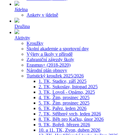
Jídelna
Ankety v jídelně
Družina
Aktivity
Kroužky
Školní akademie a sportovní dny
Výlety a školy v přírodě
Zahraniční zájezdy školy
Erasmus+ (2018-2020)
Národní plán obnovy
Turistický kroužek 2025/2026
1. TK, Stadice, září 2025
2. TK, Sukoslav, listopad 2025
3. TK, Lovoš - Opárno, 2025
4. TK, Žim, prosinec 2025
5. TK, Žim, prosinec 2025
6. TK, Pařez. leden 2026
7. TK, Stříbrný vrch, leden 2026
8. TK, Běh pro Kačku, únor 2026
9. TK, Bořeň, březen 2026
10. a 11. TK, Zvon, duben 2026