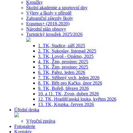
Kroužky
Školní akademie a sportovní dny
Výlety a školy v přírodě
Zahraniční zájezdy školy
Erasmus+ (2018-2020)
Národní plán obnovy
Turistický kroužek 2025/2026
1. TK, Stadice, září 2025
2. TK, Sukoslav, listopad 2025
3. TK, Lovoš - Opárno, 2025
4. TK, Žim, prosinec 2025
5. TK, Žim, prosinec 2025
6. TK, Pařez. leden 2026
7. TK, Stříbrný vrch, leden 2026
8. TK, Běh pro Kačku, únor 2026
9. TK, Bořeň, březen 2026
10. a 11. TK, Zvon, duben 2026
12. TK, Hradišťanská louka, květen 2026
13. TK, Krupka. červen 2026
Úřední deska
Výroční zpráva
Fotogalerie
Kontakty