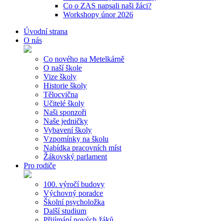
Co o ZAS napsali naši žáci?
Workshopy únor 2026
Úvodní strana
O nás
Co nového na Metelkárně
O naší škole
Vize školy
Historie školy
Tělocvična
Učitelé školy
Naši sponzoři
Naše jedničky
Vybavení školy
Vzpomínky na školu
Nabídka pracovních míst
Žákovský parlament
Pro rodiče
100. výročí budovy
Výchovný poradce
Školní psycholožka
Další studium
Přijímání nových žáků