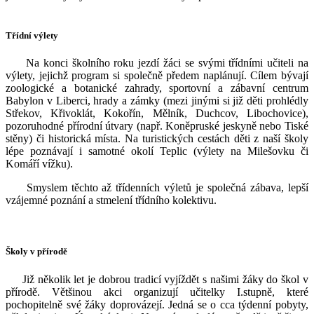
Třídní výlety
Na konci školního roku jezdí žáci se svými třídními učiteli na
výlety, jejichž program si společně předem naplánují. Cílem bývají
zoologické a botanické zahrady, sportovní a zábavní centrum
Babylon v Liberci, hrady a zámky (mezi jinými si již děti prohlédly
Střekov, Křivoklát, Kokořín, Mělník, Duchcov, Libochovice),
pozoruhodné přírodní útvary (např. Koněpruské jeskyně nebo Tiské
stěny) či historická místa. Na turistických cestách děti z naší školy
lépe poznávají i samotné okolí Teplic (výlety na Milešovku či
Komáří vížku).
Smyslem těchto až třídenních výletů je společná zábava, lepší
vzájemné poznání a stmelení třídního kolektivu.
Školy v přírodě
Již několik let je dobrou tradicí vyjíždět s našimi žáky do škol v
přírodě. Většinou akci organizují učitelky I.stupně, které
pochopitelně své žáky doprovázejí. Jedná se o cca týdenní pobyty,