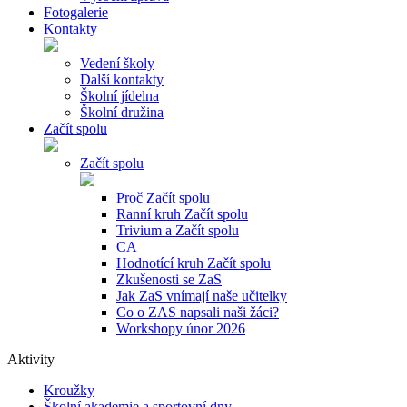
Fotogalerie
Kontakty
Vedení školy
Další kontakty
Školní jídelna
Školní družina
Začít spolu
Začít spolu
Proč Začít spolu
Ranní kruh Začít spolu
Trivium a Začít spolu
CA
Hodnotící kruh Začít spolu
Zkušenosti se ZaS
Jak ZaS vnímají naše učitelky
Co o ZAS napsali naši žáci?
Workshopy únor 2026
Aktivity
Kroužky
Školní akademie a sportovní dny