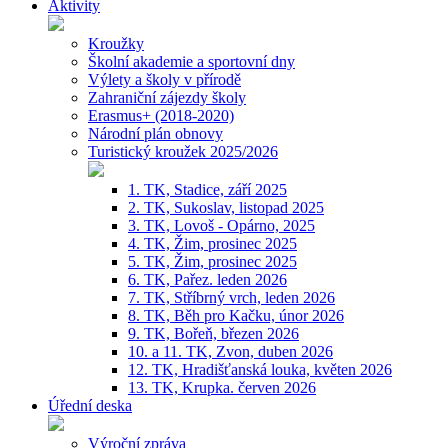
Aktivity
Kroužky
Školní akademie a sportovní dny
Výlety a školy v přírodě
Zahraniční zájezdy školy
Erasmus+ (2018-2020)
Národní plán obnovy
Turistický kroužek 2025/2026
1. TK, Stadice, září 2025
2. TK, Sukoslav, listopad 2025
3. TK, Lovoš - Opárno, 2025
4. TK, Žim, prosinec 2025
5. TK, Žim, prosinec 2025
6. TK, Pařez. leden 2026
7. TK, Stříbrný vrch, leden 2026
8. TK, Běh pro Kačku, únor 2026
9. TK, Bořeň, březen 2026
10. a 11. TK, Zvon, duben 2026
12. TK, Hradišťanská louka, květen 2026
13. TK, Krupka. červen 2026
Úřední deska
Výroční zpráva