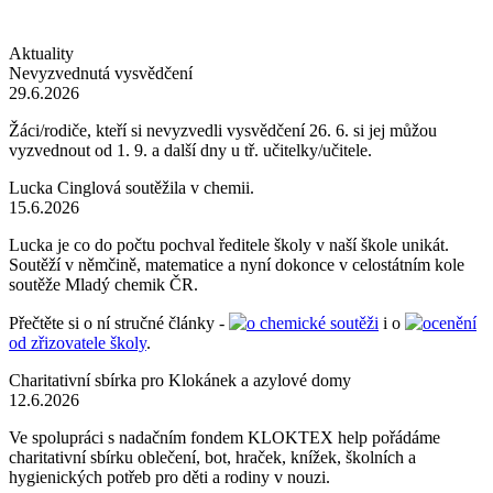
Aktuality
Nevyzvednutá vysvědčení
29.6.2026
Žáci/rodiče, kteří si nevyzvedli vysvědčení 26. 6. si jej můžou
vyzvednout od 1. 9. a další dny u tř. učitelky/učitele.
Lucka Cinglová soutěžila v chemii.
15.6.2026
Lucka je co do počtu pochval ředitele školy v naší škole unikát.
Soutěží v němčině, matematice a nyní dokonce v celostátním kole
soutěže Mladý chemik ČR.
Přečtěte si o ní stručné články -
o chemické soutěži
i o
ocenění
od zřizovatele školy
.
Charitativní sbírka pro Klokánek a azylové domy
12.6.2026
Ve spolupráci s nadačním fondem KLOKTEX help pořádáme
charitativní sbírku oblečení, bot, hraček, knížek, školních a
hygienických potřeb pro děti a rodiny v nouzi.