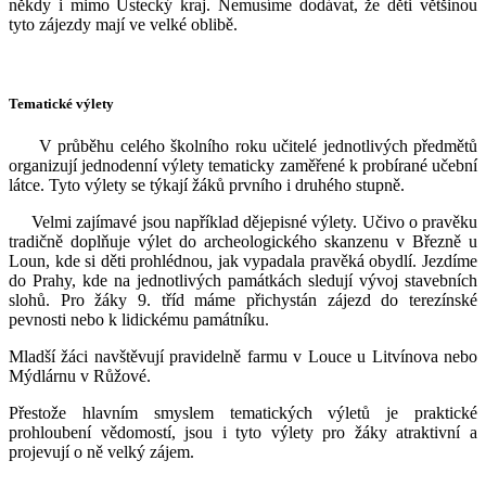
někdy i mimo Ústecký kraj. Nemusíme dodávat, že děti většinou
tyto zájezdy mají ve velké oblibě.
Tematické výlety
V průběhu celého školního roku učitelé jednotlivých předmětů
organizují jednodenní výlety tematicky zaměřené k probírané učební
látce. Tyto výlety se týkají žáků prvního i druhého stupně.
Velmi zajímavé jsou například dějepisné výlety. Učivo o pravěku
tradičně doplňuje výlet do archeologického skanzenu v Březně u
Loun, kde si děti prohlédnou, jak vypadala pravěká obydlí. Jezdíme
do Prahy, kde na jednotlivých památkách sledují vývoj stavebních
slohů. Pro žáky 9. tříd máme přichystán zájezd do terezínské
pevnosti nebo k lidickému památníku.
Mladší žáci navštěvují pravidelně farmu v Louce u Litvínova nebo
Mýdlárnu v Růžové.
Přestože hlavním smyslem tematických výletů je praktické
prohloubení vědomostí, jsou i tyto výlety pro žáky atraktivní a
projevují o ně velký zájem.