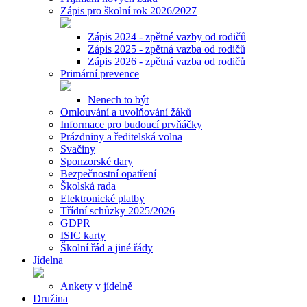
Zápis pro školní rok 2026/2027
Zápis 2024 - zpětné vazby od rodičů
Zápis 2025 - zpětná vazba od rodičů
Zápis 2026 - zpětná vazba od rodičů
Primární prevence
Nenech to být
Omlouvání a uvolňování žáků
Informace pro budoucí prvňáčky
Prázdniny a ředitelská volna
Svačiny
Sponzorské dary
Bezpečnostní opatření
Školská rada
Elektronické platby
Třídní schůzky 2025/2026
GDPR
ISIC karty
Školní řád a jiné řády
Jídelna
Ankety v jídelně
Družina