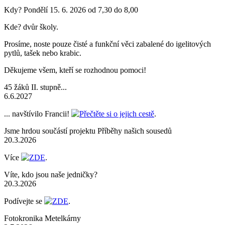
Kdy? Pondělí 15. 6. 2026 od 7,30 do 8,00
Kde? dvůr školy.
Prosíme, noste pouze čisté a funkční věci zabalené do igelitových
pytlů, tašek nebo krabic.
Děkujeme všem, kteří se rozhodnou pomoci!
45 žáků II. stupně...
6.6.2027
... navštívilo Francii!
Přečtěte si o jejich cestě
.
Jsme hrdou součástí projektu Příběhy našich sousedů
20.3.2026
Více
ZDE
.
Víte, kdo jsou naše jedničky?
20.3.2026
Podívejte se
ZDE
.
Fotokronika Metelkárny