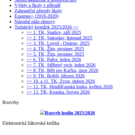
Výlety a školy v přírodě
Zahraniční zájezdy školy
Erasmus+ (2018-2020)
Národní plán obnovy
Turistický kroužek 2025/2026 >>
>> 1. TK, Stadice, září 2025
>> 2. TK, Sukoslav, listopad 2025
>> 3. TK, Lovoš - Opárno, 2025
>> 4. TK, Žim, prosinec 2025
>> 5. TK, Žim, prosinec 2025
>> 6. TK, Pařez. leden 2026
>> 7. TK, Stříbrný vrch, leden 2026
>> 8. TK, Běh pro Kačku, únor 2026
>> 9. TK, Bořeň, březen 2026
>> 10. a 11. TK, Zvon, duben 2026
>> 12. TK, Hradišťanská louka, květen 2026
>> 13. TK, Krupka. červen 2026
Rozvrhy
Rozvrh hodin 2025/2026
Elektronická žákovská knížka