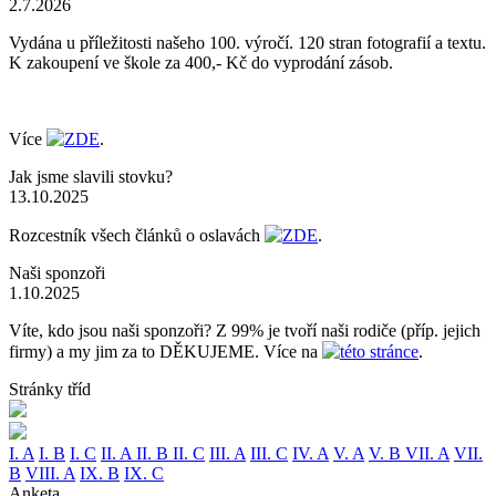
2.7.2026
Vydána u příležitosti našeho 100. výročí. 120 stran fotografií a textu.
K zakoupení ve škole za 400,- Kč do vyprodání zásob.
Více
ZDE
.
Jak jsme slavili stovku?
13.10.2025
Rozcestník všech článků o oslavách
ZDE
.
Naši sponzoři
1.10.2025
Víte, kdo jsou naši sponzoři? Z 99% je tvoří naši rodiče (příp. jejich
firmy) a my jim za to DĚKUJEME. Více na
této stránce
.
Stránky tříd
I. A
I. B
I. C
II. A
II. B
II. C
III. A
III. C
IV. A
V. A
V. B
VII. A
VII.
B
VIII. A
IX. B
IX. C
Anketa