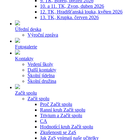
9. TK, Bořeň, březen 2026
10. a 11. TK, Zvon, duben 2026
12. TK, Hradišťanská louka, květen 2026
13. TK, Krupka. červen 2026
Úřední deska
Výroční zpráva
Fotogalerie
Kontakty
Vedení školy
Další kontakty
Školní jídelna
Školní družina
Začít spolu
Začít spolu
Proč Začít spolu
Ranní kruh Začít spolu
Trivium a Začít spolu
CA
Hodnotící kruh Začít spolu
Zkušenosti se ZaS
Jak ZaS vnímají naše učitelky