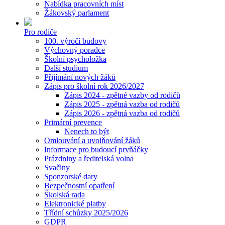
Nabídka pracovních míst
Žákovský parlament
Pro rodiče
100. výročí budovy
Výchovný poradce
Školní psycholožka
Další studium
Přijímání nových žáků
Zápis pro školní rok 2026/2027
Zápis 2024 - zpětné vazby od rodičů
Zápis 2025 - zpětná vazba od rodičů
Zápis 2026 - zpětná vazba od rodičů
Primární prevence
Nenech to být
Omlouvání a uvolňování žáků
Informace pro budoucí prvňáčky
Prázdniny a ředitelská volna
Svačiny
Sponzorské dary
Bezpečnostní opatření
Školská rada
Elektronické platby
Třídní schůzky 2025/2026
GDPR