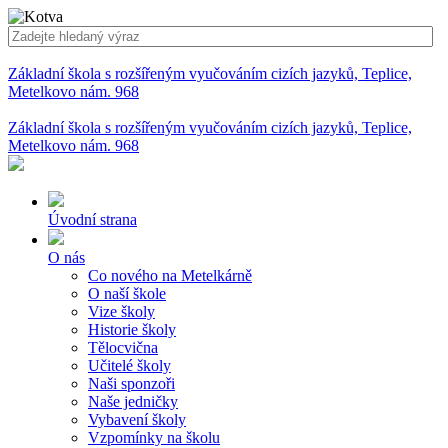
Základní škola s rozšířeným vyučováním cizích jazyků, Teplice,
Metelkovo nám. 968
Základní škola s rozšířeným vyučováním cizích jazyků, Teplice,
Metelkovo nám. 968
Úvodní strana
O nás
Co nového na Metelkárně
O naší škole
Vize školy
Historie školy
Tělocvična
Učitelé školy
Naši sponzoři
Naše jedničky
Vybavení školy
Vzpomínky na školu