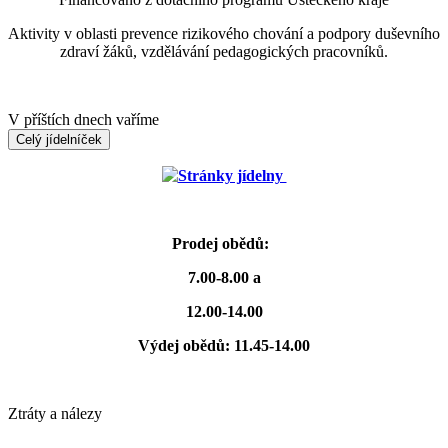
Aktivity v oblasti prevence rizikového chování a podpory duševního
zdraví žáků, vzdělávání pedagogických pracovníků.
V příštích dnech vaříme
Celý jídelníček
Stránky jídelny
Prodej obědů:
7.00-8.00 a
12.00-14.00
Výdej obědů: 11.45-14.00
Ztráty a nálezy