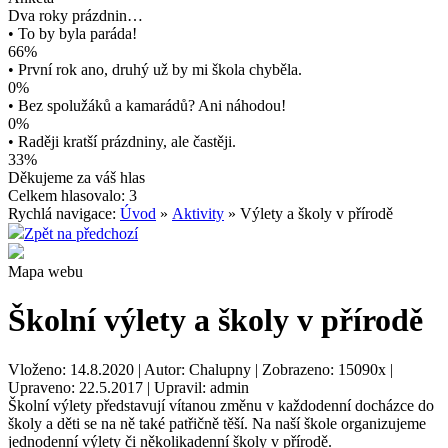
Dva roky prázdnin…
• To by byla paráda!
66%
• První rok ano, druhý už by mi škola chyběla.
0%
• Bez spolužáků a kamarádů? Ani náhodou!
0%
• Raději kratší prázdniny, ale častěji.
33%
Děkujeme za váš hlas
Celkem hlasovalo: 3
Rychlá navigace:
Úvod
»
Aktivity
» Výlety a školy v přírodě
Zpět na předchozí
Mapa webu
Školní výlety a školy v přírodě
Vloženo: 14.8.2020 | Autor: Chalupny | Zobrazeno: 15090x |
Upraveno: 22.5.2017 | Upravil: admin
Školní výlety představují vítanou změnu v každodenní docházce do
školy a děti se na ně také patřičně těší. Na naší škole organizujeme
jednodenní výlety či několikadenní školy v přírodě.