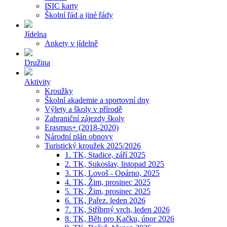
ISIC karty
Školní řád a jiné řády
Jídelna
Ankety v jídelně
Družina
Aktivity
Kroužky
Školní akademie a sportovní dny
Výlety a školy v přírodě
Zahraniční zájezdy školy
Erasmus+ (2018-2020)
Národní plán obnovy
Turistický kroužek 2025/2026
1. TK, Stadice, září 2025
2. TK, Sukoslav, listopad 2025
3. TK, Lovoš - Opárno, 2025
4. TK, Žim, prosinec 2025
5. TK, Žim, prosinec 2025
6. TK, Pařez. leden 2026
7. TK, Stříbrný vrch, leden 2026
8. TK, Běh pro Kačku, únor 2026