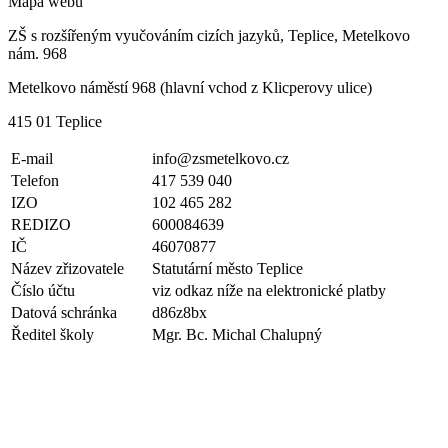
Mapa webu
ZŠ s rozšířeným vyučováním cizích jazyků, Teplice, Metelkovo
nám. 968
Metelkovo náměstí 968 (hlavní vchod z Klicperovy ulice)
415 01 Teplice
E-mail
info@zsmetelkovo.cz
Telefon
417 539 040
IZO
102 465 282
REDIZO
600084639
IČ
46070877
Název zřizovatele
Statutární město Teplice
Číslo účtu
viz odkaz níže na elektronické platby
Datová schránka
d86z8bx
Ředitel školy
Mgr. Bc. Michal Chalupný