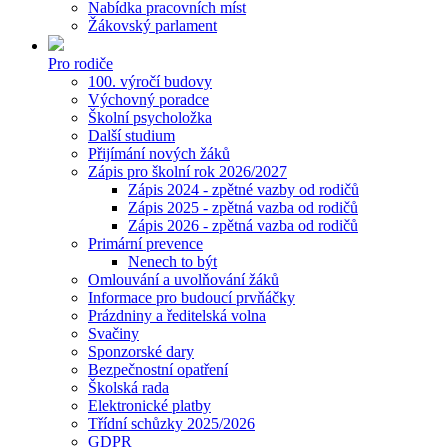
Nabídka pracovních míst
Žákovský parlament
Pro rodiče
100. výročí budovy
Výchovný poradce
Školní psycholožka
Další studium
Přijímání nových žáků
Zápis pro školní rok 2026/2027
Zápis 2024 - zpětné vazby od rodičů
Zápis 2025 - zpětná vazba od rodičů
Zápis 2026 - zpětná vazba od rodičů
Primární prevence
Nenech to být
Omlouvání a uvolňování žáků
Informace pro budoucí prvňáčky
Prázdniny a ředitelská volna
Svačiny
Sponzorské dary
Bezpečnostní opatření
Školská rada
Elektronické platby
Třídní schůzky 2025/2026
GDPR