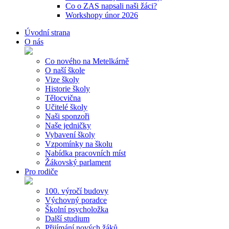
Co o ZAS napsali naši žáci?
Workshopy únor 2026
Úvodní strana
O nás
Co nového na Metelkárně
O naší škole
Vize školy
Historie školy
Tělocvična
Učitelé školy
Naši sponzoři
Naše jedničky
Vybavení školy
Vzpomínky na školu
Nabídka pracovních míst
Žákovský parlament
Pro rodiče
100. výročí budovy
Výchovný poradce
Školní psycholožka
Další studium
Přijímání nových žáků