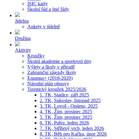
ISIC karty
Školní řád a jiné řády
Jídelna
Ankety v jídelně
Družina
Aktivity
Kroužky
Školní akademie a sportovní dny
Výlety a školy v přírodě
Zahraniční zájezdy školy
Erasmus+ (2018-2020)
Národní plán obnovy
Turistický kroužek 2025/2026
1. TK, Stadice, září 2025
2. TK, Sukoslav, listopad 2025
3. TK, Lovoš - Opárno, 2025
4. TK, Žim, prosinec 2025
5. TK, Žim, prosinec 2025
6. TK, Pařez. leden 2026
7. TK, Stříbrný vrch, leden 2026
8. TK, Běh pro Kačku, únor 2026