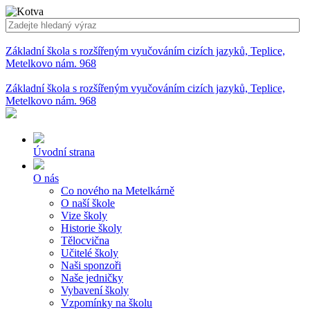
Základní škola s rozšířeným vyučováním cizích jazyků, Teplice,
Metelkovo nám. 968
Základní škola s rozšířeným vyučováním cizích jazyků, Teplice,
Metelkovo nám. 968
Úvodní strana
O nás
Co nového na Metelkárně
O naší škole
Vize školy
Historie školy
Tělocvična
Učitelé školy
Naši sponzoři
Naše jedničky
Vybavení školy
Vzpomínky na školu