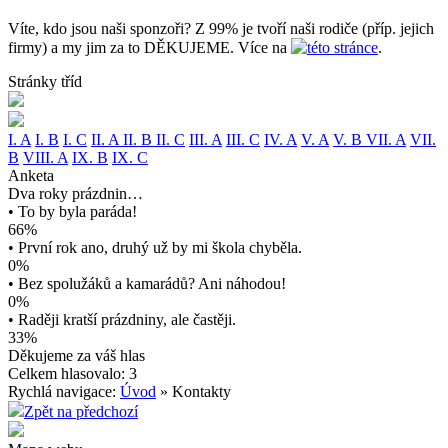
Víte, kdo jsou naši sponzoři? Z 99% je tvoří naši rodiče (příp. jejich
firmy) a my jim za to DĚKUJEME. Více na
této stránce
.
Stránky tříd
I. A
I. B
I. C
II. A
II. B
II. C
III. A
III. C
IV. A
V. A
V. B
VII. A
VII.
B
VIII. A
IX. B
IX. C
Anketa
Dva roky prázdnin…
• To by byla paráda!
66%
• První rok ano, druhý už by mi škola chyběla.
0%
• Bez spolužáků a kamarádů? Ani náhodou!
0%
• Raději kratší prázdniny, ale častěji.
33%
Děkujeme za váš hlas
Celkem hlasovalo: 3
Rychlá navigace:
Úvod
» Kontakty
Zpět na předchozí