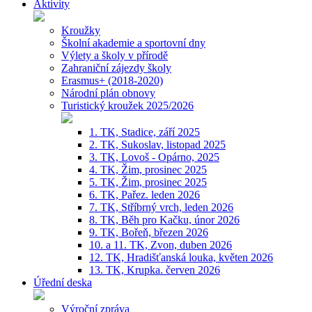
Aktivity
Kroužky
Školní akademie a sportovní dny
Výlety a školy v přírodě
Zahraniční zájezdy školy
Erasmus+ (2018-2020)
Národní plán obnovy
Turistický kroužek 2025/2026
1. TK, Stadice, září 2025
2. TK, Sukoslav, listopad 2025
3. TK, Lovoš - Opárno, 2025
4. TK, Žim, prosinec 2025
5. TK, Žim, prosinec 2025
6. TK, Pařez. leden 2026
7. TK, Stříbrný vrch, leden 2026
8. TK, Běh pro Kačku, únor 2026
9. TK, Bořeň, březen 2026
10. a 11. TK, Zvon, duben 2026
12. TK, Hradišťanská louka, květen 2026
13. TK, Krupka. červen 2026
Úřední deska
Výroční zpráva