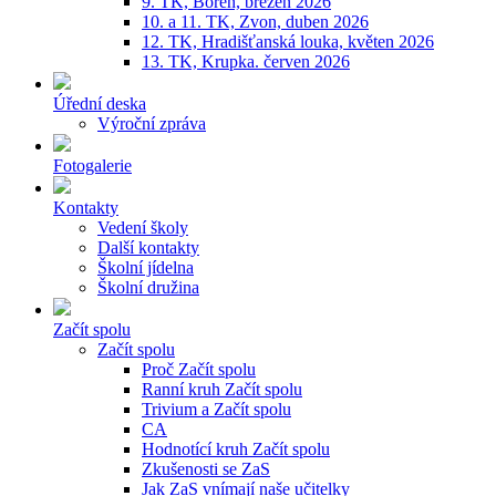
9. TK, Bořeň, březen 2026
10. a 11. TK, Zvon, duben 2026
12. TK, Hradišťanská louka, květen 2026
13. TK, Krupka. červen 2026
Úřední deska
Výroční zpráva
Fotogalerie
Kontakty
Vedení školy
Další kontakty
Školní jídelna
Školní družina
Začít spolu
Začít spolu
Proč Začít spolu
Ranní kruh Začít spolu
Trivium a Začít spolu
CA
Hodnotící kruh Začít spolu
Zkušenosti se ZaS
Jak ZaS vnímají naše učitelky