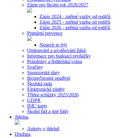
Zápis pro školní rok 2026/2027
Zápis 2024 - zpětné vazby od rodičů
Zápis 2025 - zpětná vazba od rodičů
Zápis 2026 - zpětná vazba od rodičů
Primární prevence
Nenech to být
Omlouvání a uvolňování žáků
Informace pro budoucí prvňáčky
Prázdniny a ředitelská volna
Svačiny
Sponzorské dary
Bezpečnostní opatření
Školská rada
Elektronické platby
Třídní schůzky 2025/2026
GDPR
ISIC karty
Školní řád a jiné řády
Jídelna
Ankety v jídelně
Družina