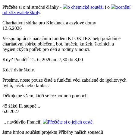
Přečtěte si o ní stručné články -
o chemické soutěži
i o
ocenění
od zřizovatele školy
.
Charitativní sbírka pro Klokánek a azylové domy
12.6.2026
Ve spolupráci s nadačním fondem KLOKTEX help pořádáme
charitativní sbírku oblečení, bot, hraček, knížek, školních a
hygienických potřeb pro děti a rodiny v nouzi.
Kdy? Pondělí 15. 6. 2026 od 7,30 do 8,00
Kde? dvůr školy.
Prosíme, noste pouze čisté a funkční věci zabalené do igelitových
pytlů, tašek nebo krabic.
Děkujeme všem, kteří se rozhodnou pomoci!
45 žáků II. stupně...
6.6.2027
... navštívilo Francii!
Přečtěte si o jejich cestě
.
Jsme hrdou součástí projektu Příběhy našich sousedů