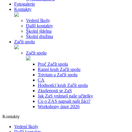
Fotogalerie
Kontakty
Vedení školy
Další kontakty
Školní jídelna
Školní družina
Začít spolu
Začít spolu
Proč Začít spolu
Ranní kruh Začít spolu
Trivium a Začít spolu
CA
Hodnotící kruh Začít spolu
Zkušenosti se ZaS
Jak ZaS vnímají naše učitelky
Co o ZAS napsali naši žáci?
Workshopy únor 2026
Kontakty
Vedení školy
Další kontakty