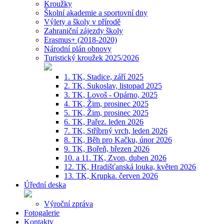
Kroužky
Školní akademie a sportovní dny
Výlety a školy v přírodě
Zahraniční zájezdy školy
Erasmus+ (2018-2020)
Národní plán obnovy
Turistický kroužek 2025/2026
1. TK, Stadice, září 2025
2. TK, Sukoslav, listopad 2025
3. TK, Lovoš - Opárno, 2025
4. TK, Žim, prosinec 2025
5. TK, Žim, prosinec 2025
6. TK, Pařez. leden 2026
7. TK, Stříbrný vrch, leden 2026
8. TK, Běh pro Kačku, únor 2026
9. TK, Bořeň, březen 2026
10. a 11. TK, Zvon, duben 2026
12. TK, Hradišťanská louka, květen 2026
13. TK, Krupka. červen 2026
Úřední deska
Výroční zpráva
Fotogalerie
Kontakty