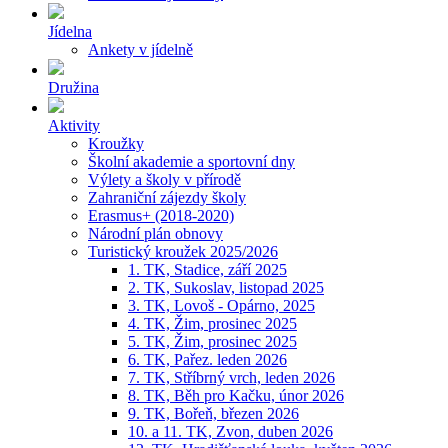
Jídelna
Ankety v jídelně
Družina
Aktivity
Kroužky
Školní akademie a sportovní dny
Výlety a školy v přírodě
Zahraniční zájezdy školy
Erasmus+ (2018-2020)
Národní plán obnovy
Turistický kroužek 2025/2026
1. TK, Stadice, září 2025
2. TK, Sukoslav, listopad 2025
3. TK, Lovoš - Opárno, 2025
4. TK, Žim, prosinec 2025
5. TK, Žim, prosinec 2025
6. TK, Pařez. leden 2026
7. TK, Stříbrný vrch, leden 2026
8. TK, Běh pro Kačku, únor 2026
9. TK, Bořeň, březen 2026
10. a 11. TK, Zvon, duben 2026