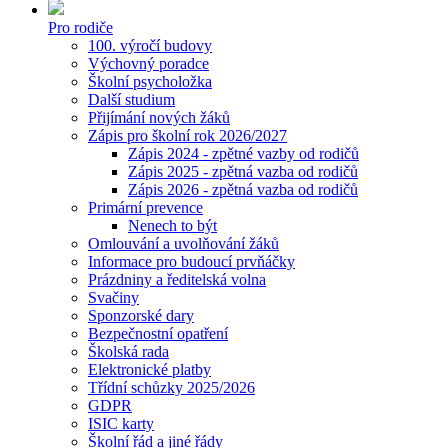
Pro rodiče
100. výročí budovy
Výchovný poradce
Školní psycholožka
Další studium
Přijímání nových žáků
Zápis pro školní rok 2026/2027
Zápis 2024 - zpětné vazby od rodičů
Zápis 2025 - zpětná vazba od rodičů
Zápis 2026 - zpětná vazba od rodičů
Primární prevence
Nenech to být
Omlouvání a uvolňování žáků
Informace pro budoucí prvňáčky
Prázdniny a ředitelská volna
Svačiny
Sponzorské dary
Bezpečnostní opatření
Školská rada
Elektronické platby
Třídní schůzky 2025/2026
GDPR
ISIC karty
Školní řád a jiné řády