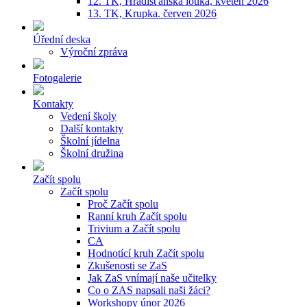
12. TK, Hradišťanská louka, květen 2026
13. TK, Krupka. červen 2026
Úřední deska
Výroční zpráva
Fotogalerie
Kontakty
Vedení školy
Další kontakty
Školní jídelna
Školní družina
Začít spolu
Začít spolu
Proč Začít spolu
Ranní kruh Začít spolu
Trivium a Začít spolu
CA
Hodnotící kruh Začít spolu
Zkušenosti se ZaS
Jak ZaS vnímají naše učitelky
Co o ZAS napsali naši žáci?
Workshopy únor 2026