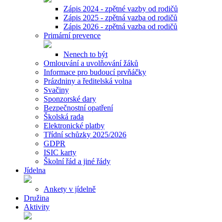
Zápis 2024 - zpětné vazby od rodičů
Zápis 2025 - zpětná vazba od rodičů
Zápis 2026 - zpětná vazba od rodičů
Primární prevence
Nenech to být
Omlouvání a uvolňování žáků
Informace pro budoucí prvňáčky
Prázdniny a ředitelská volna
Svačiny
Sponzorské dary
Bezpečnostní opatření
Školská rada
Elektronické platby
Třídní schůzky 2025/2026
GDPR
ISIC karty
Školní řád a jiné řády
Jídelna
Ankety v jídelně
Družina
Aktivity