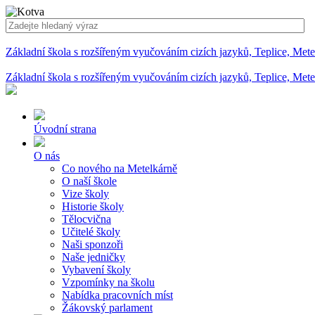
Základní škola s rozšířeným vyučováním cizích jazyků, Teplice, Met
Základní škola s rozšířeným vyučováním cizích jazyků, Teplice, Met
Úvodní strana
O nás
Co nového na Metelkárně
O naší škole
Vize školy
Historie školy
Tělocvična
Učitelé školy
Naši sponzoři
Naše jedničky
Vybavení školy
Vzpomínky na školu
Nabídka pracovních míst
Žákovský parlament