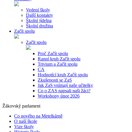
Vedení školy
Další kontakty
Školní jídelna
Školní družina
Začít spolu
Začít spolu
Proč Začít spolu
Ranní kruh Začít spolu
Trivium a Začít spolu
CA
Hodnotící kruh Začít spolu
Zkušenosti se ZaS
Jak ZaS vnímají naše učitelky
Co o ZAS napsali naši žáci?
Workshopy únor 2026
Žákovský parlament
Co nového na Metelkárně
O naší škole
Vize školy
Historie školy