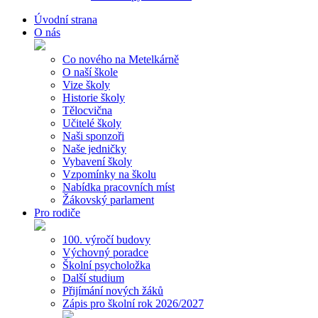
Úvodní strana
O nás
Co nového na Metelkárně
O naší škole
Vize školy
Historie školy
Tělocvična
Učitelé školy
Naši sponzoři
Naše jedničky
Vybavení školy
Vzpomínky na školu
Nabídka pracovních míst
Žákovský parlament
Pro rodiče
100. výročí budovy
Výchovný poradce
Školní psycholožka
Další studium
Přijímání nových žáků
Zápis pro školní rok 2026/2027