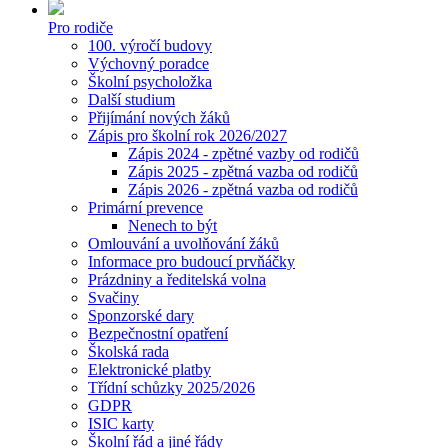
Pro rodiče
100. výročí budovy
Výchovný poradce
Školní psycholožka
Další studium
Přijímání nových žáků
Zápis pro školní rok 2026/2027
Zápis 2024 - zpětné vazby od rodičů
Zápis 2025 - zpětná vazba od rodičů
Zápis 2026 - zpětná vazba od rodičů
Primární prevence
Nenech to být
Omlouvání a uvolňování žáků
Informace pro budoucí prvňáčky
Prázdniny a ředitelská volna
Svačiny
Sponzorské dary
Bezpečnostní opatření
Školská rada
Elektronické platby
Třídní schůzky 2025/2026
GDPR
ISIC karty
Školní řád a jiné řády