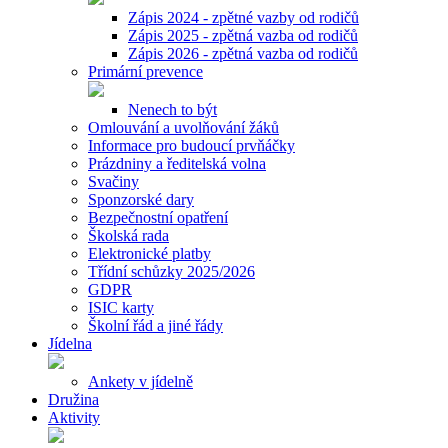
Zápis 2024 - zpětné vazby od rodičů
Zápis 2025 - zpětná vazba od rodičů
Zápis 2026 - zpětná vazba od rodičů
Primární prevence
Nenech to být
Omlouvání a uvolňování žáků
Informace pro budoucí prvňáčky
Prázdniny a ředitelská volna
Svačiny
Sponzorské dary
Bezpečnostní opatření
Školská rada
Elektronické platby
Třídní schůzky 2025/2026
GDPR
ISIC karty
Školní řád a jiné řády
Jídelna
Ankety v jídelně
Družina
Aktivity