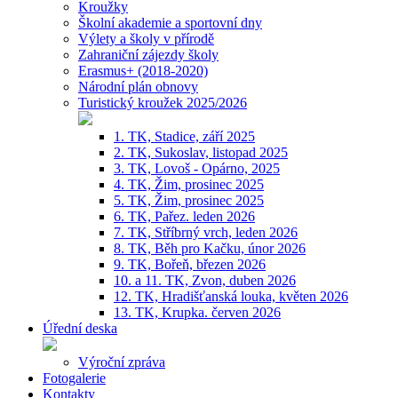
Kroužky
Školní akademie a sportovní dny
Výlety a školy v přírodě
Zahraniční zájezdy školy
Erasmus+ (2018-2020)
Národní plán obnovy
Turistický kroužek 2025/2026
1. TK, Stadice, září 2025
2. TK, Sukoslav, listopad 2025
3. TK, Lovoš - Opárno, 2025
4. TK, Žim, prosinec 2025
5. TK, Žim, prosinec 2025
6. TK, Pařez. leden 2026
7. TK, Stříbrný vrch, leden 2026
8. TK, Běh pro Kačku, únor 2026
9. TK, Bořeň, březen 2026
10. a 11. TK, Zvon, duben 2026
12. TK, Hradišťanská louka, květen 2026
13. TK, Krupka. červen 2026
Úřední deska
Výroční zpráva
Fotogalerie
Kontakty