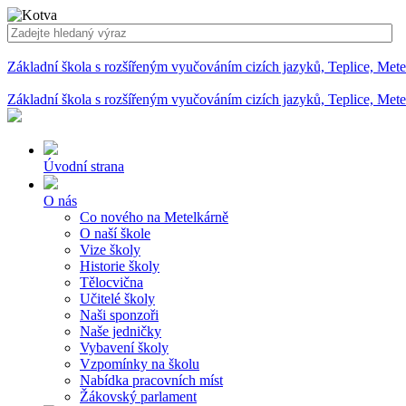
Základní škola s rozšířeným vyučováním cizích jazyků, Teplice, Met
Základní škola s rozšířeným vyučováním cizích jazyků, Teplice, Met
Úvodní strana
O nás
Co nového na Metelkárně
O naší škole
Vize školy
Historie školy
Tělocvična
Učitelé školy
Naši sponzoři
Naše jedničky
Vybavení školy
Vzpomínky na školu
Nabídka pracovních míst
Žákovský parlament