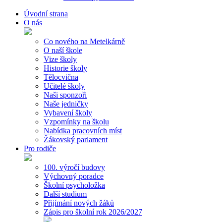
Úvodní strana
O nás
Co nového na Metelkárně
O naší škole
Vize školy
Historie školy
Tělocvična
Učitelé školy
Naši sponzoři
Naše jedničky
Vybavení školy
Vzpomínky na školu
Nabídka pracovních míst
Žákovský parlament
Pro rodiče
100. výročí budovy
Výchovný poradce
Školní psycholožka
Další studium
Přijímání nových žáků
Zápis pro školní rok 2026/2027