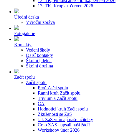
12. TK, Hradišťanská louka, květen 2026
13. TK, Krupka. červen 2026
Úřední deska
Výroční zpráva
Fotogalerie
Kontakty
Vedení školy
Další kontakty
Školní jídelna
Školní družina
Začít spolu
Začít spolu
Proč Začít spolu
Ranní kruh Začít spolu
Trivium a Začít spolu
CA
Hodnotící kruh Začít spolu
Zkušenosti se ZaS
Jak ZaS vnímají naše učitelky
Co o ZAS napsali naši žáci?
Workshopy únor 2026