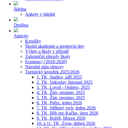
Jídelna
Ankety v jídelně
Družina
Aktivity
Kroužky
Školní akademie a sportovní dny
Výlety a školy v přírodě
Zahraniční zájezdy školy
Erasmus+ (2018-2020)
Národní plán obnovy
Turistický kroužek 2025/2026
1. TK, Stadice, září 2025
2. TK, Sukoslav, listopad 2025
3. TK, Lovoš - Opárno, 2025
4. TK, Žim, prosinec 2025
5. TK, Žim, prosinec 2025
6. TK, Pařez. leden 2026
7. TK, Stříbrný vrch, leden 2026
8. TK, Běh pro Kačku, únor 2026
9. TK, Bořeň, březen 2026
10. a 11. TK, Zvon, duben 2026