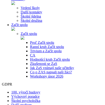
Vedení školy
Další kontakty
Školní jídelna
Školní družina
Začít spolu
Začít spolu
Proč Začít spolu
Ranní kruh Začít spolu
Trivium a Začít spolu
CA
Hodnotící kruh Začít spolu
Zkušenosti se ZaS
Jak ZaS vnímají naše učitelky
Co o ZAS napsali naši žáci?
Workshopy únor 2026
GDPR
100. výročí budovy
Výchovný poradce
Školní psycholožka
Další studium