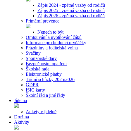
Zápis 2024 - zpětné vazby od rodičů
Zápis 2025 - zpětná vazba od rodičů
Zápis 2026 - zpětná vazba od rodičů
Primární prevence
Nenech to být
Omlouvání a uvolňování žáků
Informace pro budoucí prvňáčky
Prázdniny a ředitelská volna
Svačiny
Sponzorské dary
Bezpečnostní opatření
Školská rada
Elektronické platby
Třídní schůzky 2025/2026
GDPR
ISIC karty
Školní řád a jiné řády
Jídelna
Ankety v jídelně
Družina
Aktivity