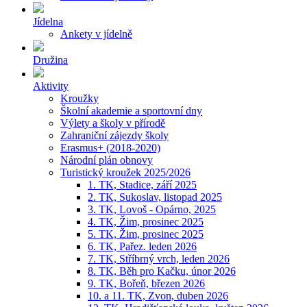
Jídelna
Ankety v jídelně
Družina
Aktivity
Kroužky
Školní akademie a sportovní dny
Výlety a školy v přírodě
Zahraniční zájezdy školy
Erasmus+ (2018-2020)
Národní plán obnovy
Turistický kroužek 2025/2026
1. TK, Stadice, září 2025
2. TK, Sukoslav, listopad 2025
3. TK, Lovoš - Opárno, 2025
4. TK, Žim, prosinec 2025
5. TK, Žim, prosinec 2025
6. TK, Pařez. leden 2026
7. TK, Stříbrný vrch, leden 2026
8. TK, Běh pro Kačku, únor 2026
9. TK, Bořeň, březen 2026
10. a 11. TK, Zvon, duben 2026