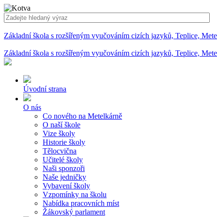
Základní škola s rozšířeným vyučováním cizích jazyků, Teplice, Met
Základní škola s rozšířeným vyučováním cizích jazyků, Teplice, Met
Úvodní strana
O nás
Co nového na Metelkárně
O naší škole
Vize školy
Historie školy
Tělocvična
Učitelé školy
Naši sponzoři
Naše jedničky
Vybavení školy
Vzpomínky na školu
Nabídka pracovních míst
Žákovský parlament