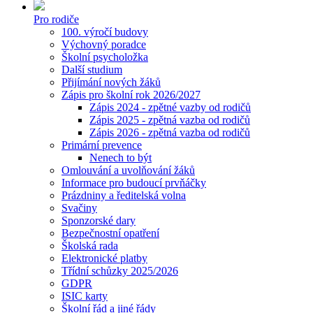
Pro rodiče
100. výročí budovy
Výchovný poradce
Školní psycholožka
Další studium
Přijímání nových žáků
Zápis pro školní rok 2026/2027
Zápis 2024 - zpětné vazby od rodičů
Zápis 2025 - zpětná vazba od rodičů
Zápis 2026 - zpětná vazba od rodičů
Primární prevence
Nenech to být
Omlouvání a uvolňování žáků
Informace pro budoucí prvňáčky
Prázdniny a ředitelská volna
Svačiny
Sponzorské dary
Bezpečnostní opatření
Školská rada
Elektronické platby
Třídní schůzky 2025/2026
GDPR
ISIC karty
Školní řád a jiné řády