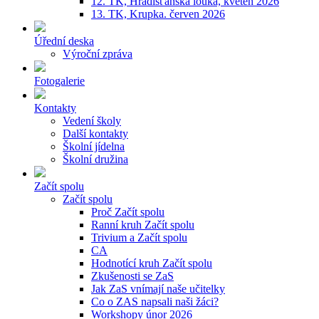
12. TK, Hradišťanská louka, květen 2026
13. TK, Krupka. červen 2026
Úřední deska
Výroční zpráva
Fotogalerie
Kontakty
Vedení školy
Další kontakty
Školní jídelna
Školní družina
Začít spolu
Začít spolu
Proč Začít spolu
Ranní kruh Začít spolu
Trivium a Začít spolu
CA
Hodnotící kruh Začít spolu
Zkušenosti se ZaS
Jak ZaS vnímají naše učitelky
Co o ZAS napsali naši žáci?
Workshopy únor 2026