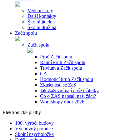
Vedení školy
Další kontakty
Školní jídelna
Školní družina
Začít spolu
Začít spolu
Proč Začít spolu
Ranní kruh Začít spolu
Trivium a Začít spolu
CA
Hodnotící kruh Začít spolu
Zkušenosti se ZaS
Jak ZaS vnímají naše učitelky
Co o ZAS napsali naši žáci?
Workshopy únor 2026
Elektronické platby
100. výročí budovy
Výchovný poradce
Školní psycholožka
Další studium