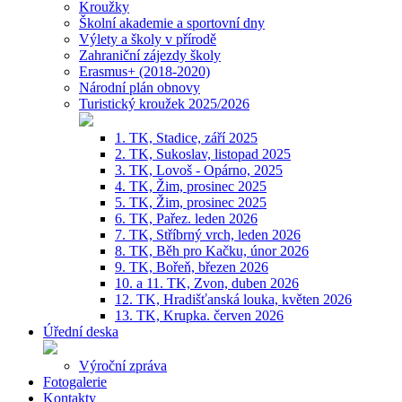
Kroužky
Školní akademie a sportovní dny
Výlety a školy v přírodě
Zahraniční zájezdy školy
Erasmus+ (2018-2020)
Národní plán obnovy
Turistický kroužek 2025/2026
1. TK, Stadice, září 2025
2. TK, Sukoslav, listopad 2025
3. TK, Lovoš - Opárno, 2025
4. TK, Žim, prosinec 2025
5. TK, Žim, prosinec 2025
6. TK, Pařez. leden 2026
7. TK, Stříbrný vrch, leden 2026
8. TK, Běh pro Kačku, únor 2026
9. TK, Bořeň, březen 2026
10. a 11. TK, Zvon, duben 2026
12. TK, Hradišťanská louka, květen 2026
13. TK, Krupka. červen 2026
Úřední deska
Výroční zpráva
Fotogalerie
Kontakty