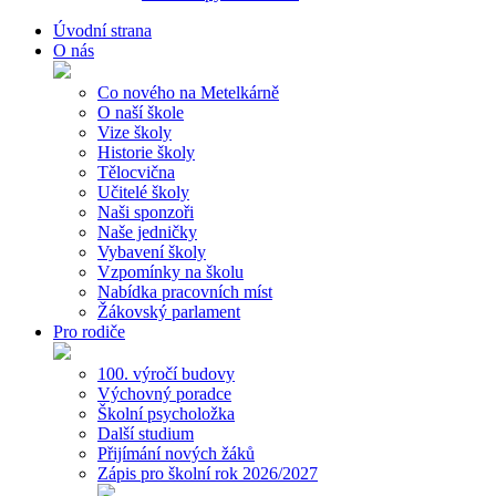
Úvodní strana
O nás
Co nového na Metelkárně
O naší škole
Vize školy
Historie školy
Tělocvična
Učitelé školy
Naši sponzoři
Naše jedničky
Vybavení školy
Vzpomínky na školu
Nabídka pracovních míst
Žákovský parlament
Pro rodiče
100. výročí budovy
Výchovný poradce
Školní psycholožka
Další studium
Přijímání nových žáků
Zápis pro školní rok 2026/2027