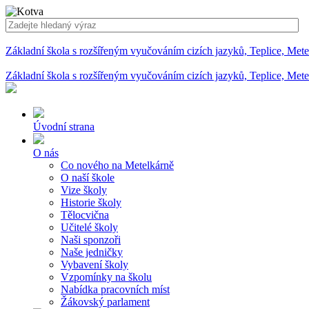
Základní škola s rozšířeným vyučováním cizích jazyků, Teplice, Met
Základní škola s rozšířeným vyučováním cizích jazyků, Teplice, Met
Úvodní strana
O nás
Co nového na Metelkárně
O naší škole
Vize školy
Historie školy
Tělocvična
Učitelé školy
Naši sponzoři
Naše jedničky
Vybavení školy
Vzpomínky na školu
Nabídka pracovních míst
Žákovský parlament