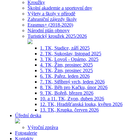
Kroužky
Školní akademie a sportovní dny
Výlety a školy v přírodě
Zahraniční zájezdy školy
Erasmus+ (2018-2020)
Národní plán obnovy
Turistický kroužek 2025/2026
1. TK, Stadice, září 2025
2. TK, Sukoslav, listopad 2025
3. TK, Lovoš - Opárno, 2025
4. TK, Žim, prosinec 2025
5. TK, Žim, prosinec 2025
6. TK, Pařez. leden 2026
7. TK, Stříbrný vrch, leden 2026
8. TK, Běh pro Kačku, únor 2026
9. TK, Bořeň, březen 2026
10. a 11. TK, Zvon, duben 2026
12. TK, Hradišťanská louka, květen 2026
13. TK, Krupka. červen 2026
Úřední deska
Výroční zpráva
Fotogalerie
Kontakty