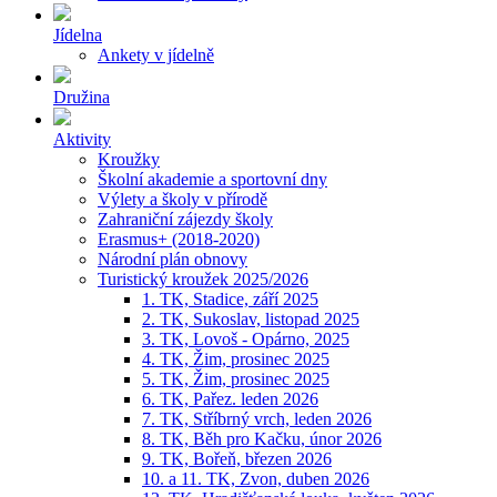
Jídelna
Ankety v jídelně
Družina
Aktivity
Kroužky
Školní akademie a sportovní dny
Výlety a školy v přírodě
Zahraniční zájezdy školy
Erasmus+ (2018-2020)
Národní plán obnovy
Turistický kroužek 2025/2026
1. TK, Stadice, září 2025
2. TK, Sukoslav, listopad 2025
3. TK, Lovoš - Opárno, 2025
4. TK, Žim, prosinec 2025
5. TK, Žim, prosinec 2025
6. TK, Pařez. leden 2026
7. TK, Stříbrný vrch, leden 2026
8. TK, Běh pro Kačku, únor 2026
9. TK, Bořeň, březen 2026
10. a 11. TK, Zvon, duben 2026