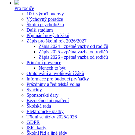
Pro rodiče
100. výročí budovy
Výchovný poradce
Školní psycholožka
Další studium
Přijímání nových žáků
Zápis pro školní rok 2026/2027
Zápis 2024 - zpětné vazby od rodičů
Zápis 2025 - zpětná vazba od rodičů
Zápis 2026 - zpětná vazba od rodičů
Primární prevence
Nenech to být
Omlouvání a uvolňování žáků
Informace pro budoucí prvňáčky
Prázdniny a ředitelská volna
Svačiny
Sponzorské dary
Bezpečnostní opatření
Školská rada
Elektronické platby
Třídní schůzky 2025/2026
GDPR
ISIC karty
Školní řád a jiné řády