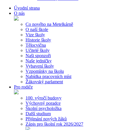
Úvodní strana
O nás
Co nového na Metelkárně
O naší škole
Vize školy
Historie školy
Tělocvična
Učitelé školy
Naši sponzoři
Naše jedničky
Vybavení školy
Vzpomínky na školu
Nabídka pracovních míst
Žákovský parlament
Pro rodiče
100. výročí budovy
Výchovný poradce
Školní psycholožka
Další studium
Přijímání nových žáků
Zápis pro školní rok 2026/2027