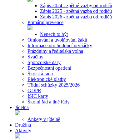
Zápis 2024 - zpětné vazby od rodičů
Zápis 2025 - zpětná vazba od rodičů
Zápis 2026 - zpětná vazba od rodičů
Primární prevence
Nenech to být
Omlouvání a uvolňování žáků
Informace pro budoucí prvňáčky
Prázdniny a ředitelská volna
Svačiny
Sponzorské dary
Bezpečnostní opatření
Školská rada
Elektronické platby
Třídní schůzky 2025/2026
GDPR
ISIC karty
Školní řád a jiné řády
Jídelna
Ankety v jídelně
Družina
Aktivity