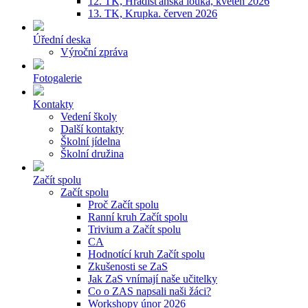
12. TK, Hradišťanská louka, květen 2026
13. TK, Krupka. červen 2026
Úřední deska
Výroční zpráva
Fotogalerie
Kontakty
Vedení školy
Další kontakty
Školní jídelna
Školní družina
Začít spolu
Začít spolu
Proč Začít spolu
Ranní kruh Začít spolu
Trivium a Začít spolu
CA
Hodnotící kruh Začít spolu
Zkušenosti se ZaS
Jak ZaS vnímají naše učitelky
Co o ZAS napsali naši žáci?
Workshopy únor 2026