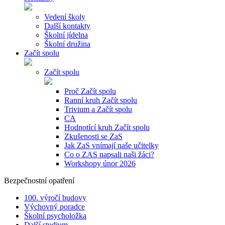
Vedení školy
Další kontakty
Školní jídelna
Školní družina
Začít spolu
Začít spolu
Proč Začít spolu
Ranní kruh Začít spolu
Trivium a Začít spolu
CA
Hodnotící kruh Začít spolu
Zkušenosti se ZaS
Jak ZaS vnímají naše učitelky
Co o ZAS napsali naši žáci?
Workshopy únor 2026
Bezpečnostní opatření
100. výročí budovy
Výchovný poradce
Školní psycholožka
Další studium