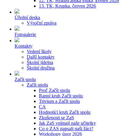
12. TK, Hradišťanská louka, květen 2026
13. TK, Krupka. červen 2026
Úřední deska
Výroční zpráva
Fotogalerie
Kontakty
Vedení školy
Další kontakty
Školní jídelna
Školní družina
Začít spolu
Začít spolu
Proč Začít spolu
Ranní kruh Začít spolu
Trivium a Začít spolu
CA
Hodnotící kruh Začít spolu
Zkušenosti se ZaS
Jak ZaS vnímají naše učitelky
Co o ZAS napsali naši žáci?
Workshopy únor 2026