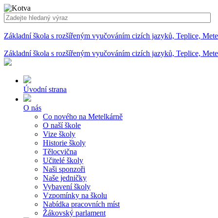
Základní škola s rozšířeným vyučováním cizích jazyků, Teplice, Met
Základní škola s rozšířeným vyučováním cizích jazyků, Teplice, Met
Úvodní strana
O nás
Co nového na Metelkárně
O naší škole
Vize školy
Historie školy
Tělocvična
Učitelé školy
Naši sponzoři
Naše jedničky
Vybavení školy
Vzpomínky na školu
Nabídka pracovních míst
Žákovský parlament