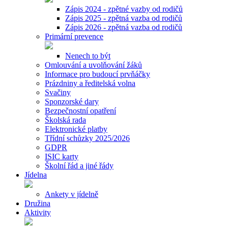
Zápis 2024 - zpětné vazby od rodičů
Zápis 2025 - zpětná vazba od rodičů
Zápis 2026 - zpětná vazba od rodičů
Primární prevence
Nenech to být
Omlouvání a uvolňování žáků
Informace pro budoucí prvňáčky
Prázdniny a ředitelská volna
Svačiny
Sponzorské dary
Bezpečnostní opatření
Školská rada
Elektronické platby
Třídní schůzky 2025/2026
GDPR
ISIC karty
Školní řád a jiné řády
Jídelna
Ankety v jídelně
Družina
Aktivity