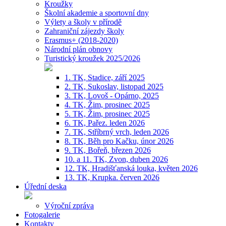
Kroužky
Školní akademie a sportovní dny
Výlety a školy v přírodě
Zahraniční zájezdy školy
Erasmus+ (2018-2020)
Národní plán obnovy
Turistický kroužek 2025/2026
1. TK, Stadice, září 2025
2. TK, Sukoslav, listopad 2025
3. TK, Lovoš - Opárno, 2025
4. TK, Žim, prosinec 2025
5. TK, Žim, prosinec 2025
6. TK, Pařez. leden 2026
7. TK, Stříbrný vrch, leden 2026
8. TK, Běh pro Kačku, únor 2026
9. TK, Bořeň, březen 2026
10. a 11. TK, Zvon, duben 2026
12. TK, Hradišťanská louka, květen 2026
13. TK, Krupka. červen 2026
Úřední deska
Výroční zpráva
Fotogalerie
Kontakty