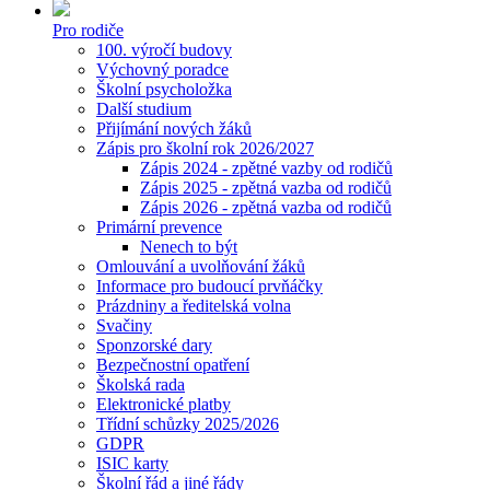
Pro rodiče
100. výročí budovy
Výchovný poradce
Školní psycholožka
Další studium
Přijímání nových žáků
Zápis pro školní rok 2026/2027
Zápis 2024 - zpětné vazby od rodičů
Zápis 2025 - zpětná vazba od rodičů
Zápis 2026 - zpětná vazba od rodičů
Primární prevence
Nenech to být
Omlouvání a uvolňování žáků
Informace pro budoucí prvňáčky
Prázdniny a ředitelská volna
Svačiny
Sponzorské dary
Bezpečnostní opatření
Školská rada
Elektronické platby
Třídní schůzky 2025/2026
GDPR
ISIC karty
Školní řád a jiné řády