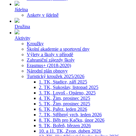
Jídelna
Ankety v jídelně
Družina
Aktivity
Kroužky
Školní akademie a sportovní dny
Výlety a školy v přírodě
Zahraniční zájezdy školy
Erasmus+ (2018-2020)
Národní plán obnovy
Turistický kroužek 2025/2026
1. TK, Stadice, září 2025
2. TK, Sukoslav, listopad 2025
3. TK, Lovoš - Opárno, 2025
4. TK, Žim, prosinec 2025
5. TK, Žim, prosinec 2025
6. TK, Pařez. leden 2026
7. TK, Stříbrný vrch, leden 2026
8. TK, Běh pro Kačku, únor 2026
9. TK, Bořeň, březen 2026
10. a 11. TK, Zvon, duben 2026