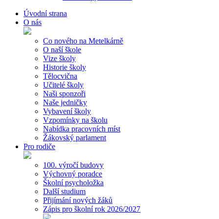
Úvodní strana
O nás
Co nového na Metelkárně
O naší škole
Vize školy
Historie školy
Tělocvična
Učitelé školy
Naši sponzoři
Naše jedničky
Vybavení školy
Vzpomínky na školu
Nabídka pracovních míst
Žákovský parlament
Pro rodiče
100. výročí budovy
Výchovný poradce
Školní psycholožka
Další studium
Přijímání nových žáků
Zápis pro školní rok 2026/2027