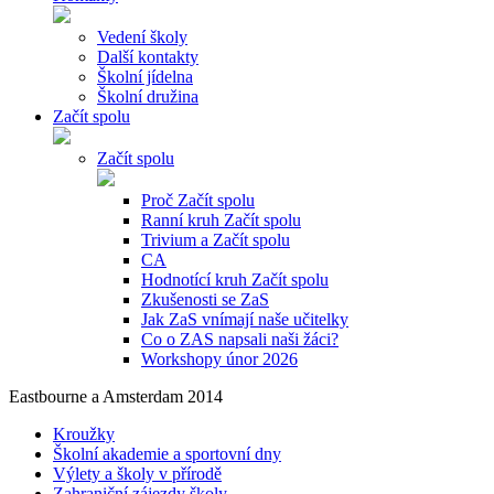
Vedení školy
Další kontakty
Školní jídelna
Školní družina
Začít spolu
Začít spolu
Proč Začít spolu
Ranní kruh Začít spolu
Trivium a Začít spolu
CA
Hodnotící kruh Začít spolu
Zkušenosti se ZaS
Jak ZaS vnímají naše učitelky
Co o ZAS napsali naši žáci?
Workshopy únor 2026
Eastbourne a Amsterdam 2014
Kroužky
Školní akademie a sportovní dny
Výlety a školy v přírodě
Zahraniční zájezdy školy