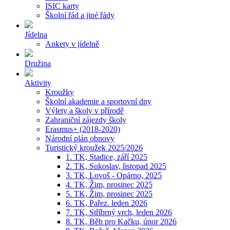
ISIC karty
Školní řád a jiné řády
Jídelna
Ankety v jídelně
Družina
Aktivity
Kroužky
Školní akademie a sportovní dny
Výlety a školy v přírodě
Zahraniční zájezdy školy
Erasmus+ (2018-2020)
Národní plán obnovy
Turistický kroužek 2025/2026
1. TK, Stadice, září 2025
2. TK, Sukoslav, listopad 2025
3. TK, Lovoš - Opárno, 2025
4. TK, Žim, prosinec 2025
5. TK, Žim, prosinec 2025
6. TK, Pařez. leden 2026
7. TK, Stříbrný vrch, leden 2026
8. TK, Běh pro Kačku, únor 2026