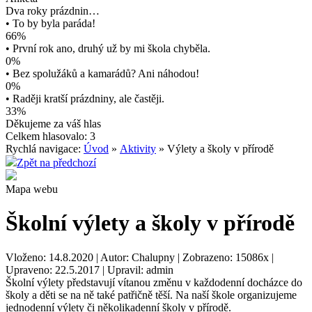
Dva roky prázdnin…
• To by byla paráda!
66%
• První rok ano, druhý už by mi škola chyběla.
0%
• Bez spolužáků a kamarádů? Ani náhodou!
0%
• Raději kratší prázdniny, ale častěji.
33%
Děkujeme za váš hlas
Celkem hlasovalo: 3
Rychlá navigace:
Úvod
»
Aktivity
» Výlety a školy v přírodě
Zpět na předchozí
Mapa webu
Školní výlety a školy v přírodě
Vloženo: 14.8.2020 | Autor: Chalupny | Zobrazeno: 15086x |
Upraveno: 22.5.2017 | Upravil: admin
Školní výlety představují vítanou změnu v každodenní docházce do
školy a děti se na ně také patřičně těší. Na naší škole organizujeme
jednodenní výlety či několikadenní školy v přírodě.