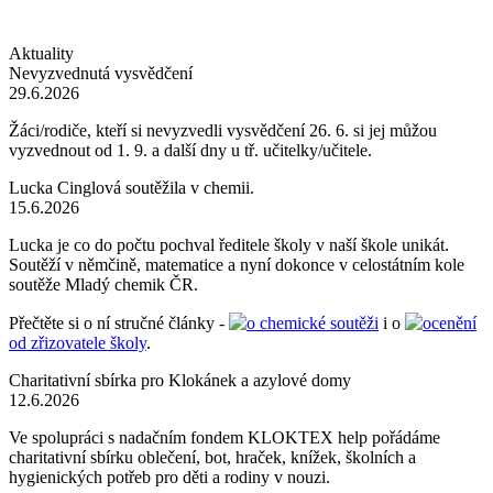
Aktuality
Nevyzvednutá vysvědčení
29.6.2026
Žáci/rodiče, kteří si nevyzvedli vysvědčení 26. 6. si jej můžou
vyzvednout od 1. 9. a další dny u tř. učitelky/učitele.
Lucka Cinglová soutěžila v chemii.
15.6.2026
Lucka je co do počtu pochval ředitele školy v naší škole unikát.
Soutěží v němčině, matematice a nyní dokonce v celostátním kole
soutěže Mladý chemik ČR.
Přečtěte si o ní stručné články -
o chemické soutěži
i o
ocenění
od zřizovatele školy
.
Charitativní sbírka pro Klokánek a azylové domy
12.6.2026
Ve spolupráci s nadačním fondem KLOKTEX help pořádáme
charitativní sbírku oblečení, bot, hraček, knížek, školních a
hygienických potřeb pro děti a rodiny v nouzi.