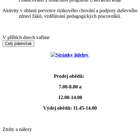
Aktivity v oblasti prevence rizikového chování a podpory duševního
zdraví žáků, vzdělávání pedagogických pracovníků.
V příštích dnech vaříme
Celý jídelníček
Stránky jídelny
Prodej obědů:
7.00-8.00 a
12.00-14.00
Výdej obědů: 11.45-14.00
Ztráty a nálezy