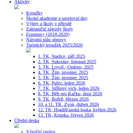
Aktivity
Kroužky
Školní akademie a sportovní dny
Výlety a školy v přírodě
Zahraniční zájezdy školy
Erasmus+ (2018-2020)
Národní plán obnovy
Turistický kroužek 2025/2026
1. TK, Stadice, září 2025
2. TK, Sukoslav, listopad 2025
3. TK, Lovoš - Opárno, 2025
4. TK, Žim, prosinec 2025
5. TK, Žim, prosinec 2025
6. TK, Pařez. leden 2026
7. TK, Stříbrný vrch, leden 2026
8. TK, Běh pro Kačku, únor 2026
9. TK, Bořeň, březen 2026
10. a 11. TK, Zvon, duben 2026
12. TK, Hradišťanská louka, květen 2026
13. TK, Krupka. červen 2026
Úřední deska
Výroční zpráva