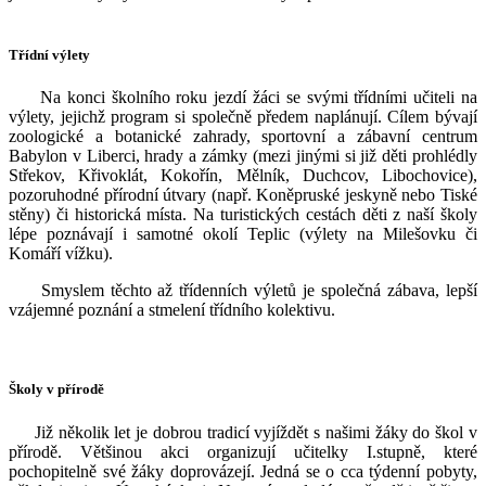
Třídní výlety
Na konci školního roku jezdí žáci se svými třídními učiteli na
výlety, jejichž program si společně předem naplánují. Cílem bývají
zoologické a botanické zahrady, sportovní a zábavní centrum
Babylon v Liberci, hrady a zámky (mezi jinými si již děti prohlédly
Střekov, Křivoklát, Kokořín, Mělník, Duchcov, Libochovice),
pozoruhodné přírodní útvary (např. Koněpruské jeskyně nebo Tiské
stěny) či historická místa. Na turistických cestách děti z naší školy
lépe poznávají i samotné okolí Teplic (výlety na Milešovku či
Komáří vížku).
Smyslem těchto až třídenních výletů je společná zábava, lepší
vzájemné poznání a stmelení třídního kolektivu.
Školy v přírodě
Již několik let je dobrou tradicí vyjíždět s našimi žáky do škol v
přírodě. Většinou akci organizují učitelky I.stupně, které
pochopitelně své žáky doprovázejí. Jedná se o cca týdenní pobyty,