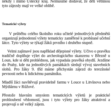
někdy i mimo Ústecký kraj. Nemusíme dodávat, že děti většinou
tyto zájezdy mají ve velké oblibě.
Tematické výlety
V průběhu celého školního roku učitelé jednotlivých předmětů
organizují jednodenní výlety tematicky zaměřené k probírané učební
látce. Tyto výlety se týkají žáků prvního i druhého stupně.
Velmi zajímavé jsou například dějepisné výlety. Učivo o pravěku
tradičně doplňuje výlet do archeologického skanzenu v Březně u
Loun, kde si děti prohlédnou, jak vypadala pravěká obydlí. Jezdíme
do Prahy, kde na jednotlivých památkách sledují vývoj stavebních
slohů. Pro žáky 9. tříd máme přichystán zájezd do terezínské
pevnosti nebo k lidickému památníku.
Mladší žáci navštěvují pravidelně farmu v Louce u Litvínova nebo
Mýdlárnu v Růžové.
Přestože hlavním smyslem tematických výletů je praktické
prohloubení vědomostí, jsou i tyto výlety pro žáky atraktivní a
projevují o ně velký zájem.