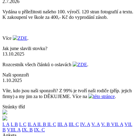
2.7.2026
Vydána u příležitosti našeho 100. výročí. 120 stran fotografií a textu.
K zakoupení ve škole za 400,- Kč do vyprodání zásob.
Více
ZDE
.
Jak jsme slavili stovku?
13.10.2025
Rozcestník všech článků o oslavách
ZDE
.
Naši sponzoři
1.10.2025
Víte, kdo jsou naši sponzoři? Z 99% je tvoří naši rodiče (příp. jejich
firmy) a my jim za to DĚKUJEME. Více na
této stránce
.
Stránky tříd
I. A
I. B
I. C
II. A
II. B
II. C
III. A
III. C
IV. A
V. A
V. B
VII. A
VII.
B
VIII. A
IX. B
IX. C
Anketa