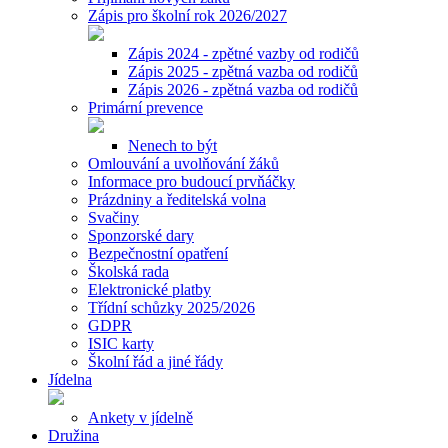
Zápis pro školní rok 2026/2027
Zápis 2024 - zpětné vazby od rodičů
Zápis 2025 - zpětná vazba od rodičů
Zápis 2026 - zpětná vazba od rodičů
Primární prevence
Nenech to být
Omlouvání a uvolňování žáků
Informace pro budoucí prvňáčky
Prázdniny a ředitelská volna
Svačiny
Sponzorské dary
Bezpečnostní opatření
Školská rada
Elektronické platby
Třídní schůzky 2025/2026
GDPR
ISIC karty
Školní řád a jiné řády
Jídelna
Ankety v jídelně
Družina