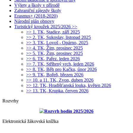
Výlety a školy v přírodě
Zahraniční zájezdy školy
Erasmus+ (2018-2020)
Národní plán obnovy
Turistický kroužek 2025/2026 >>
>> 1. TK, Stadice, září 2025
>> 2. TK, Sukoslav, listopad 2025
>> 3. TK, Lovoš - Opárno, 2025
>> 4. TK, Žim, prosinec 2025
>> 5. TK, Žim, prosinec 2025
>> 6. TK, Pařez. leden 2026
>> 7. TK, Stříbrný vrch, leden 2026
>> 8. TK, Běh pro Kačku, únor 2026
>> 9. TK, Bořeň, březen 2026
>> 10. a 11. TK, Zvon, duben 2026
>> 12. TK, Hradišťanská louka, květen 2026
>> 13. TK, Krupka. červen 2026
Rozvrhy
Rozvrh hodin 2025/2026
Elektronická žákovská knížka