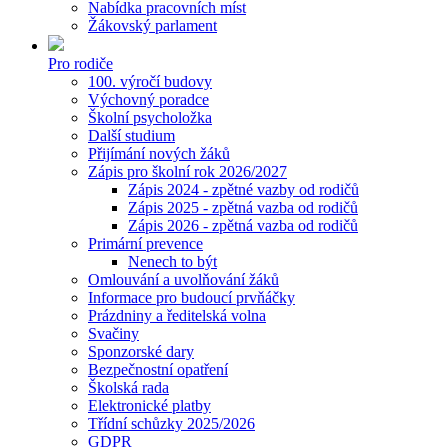
Nabídka pracovních míst
Žákovský parlament
Pro rodiče
100. výročí budovy
Výchovný poradce
Školní psycholožka
Další studium
Přijímání nových žáků
Zápis pro školní rok 2026/2027
Zápis 2024 - zpětné vazby od rodičů
Zápis 2025 - zpětná vazba od rodičů
Zápis 2026 - zpětná vazba od rodičů
Primární prevence
Nenech to být
Omlouvání a uvolňování žáků
Informace pro budoucí prvňáčky
Prázdniny a ředitelská volna
Svačiny
Sponzorské dary
Bezpečnostní opatření
Školská rada
Elektronické platby
Třídní schůzky 2025/2026
GDPR