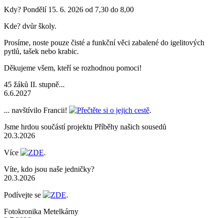
Kdy? Pondělí 15. 6. 2026 od 7,30 do 8,00
Kde? dvůr školy.
Prosíme, noste pouze čisté a funkční věci zabalené do igelitových
pytlů, tašek nebo krabic.
Děkujeme všem, kteří se rozhodnou pomoci!
45 žáků II. stupně...
6.6.2027
... navštívilo Francii!
Přečtěte si o jejich cestě
.
Jsme hrdou součástí projektu Příběhy našich sousedů
20.3.2026
Více
ZDE
.
Víte, kdo jsou naše jedničky?
20.3.2026
Podívejte se
ZDE
.
Fotokronika Metelkárny