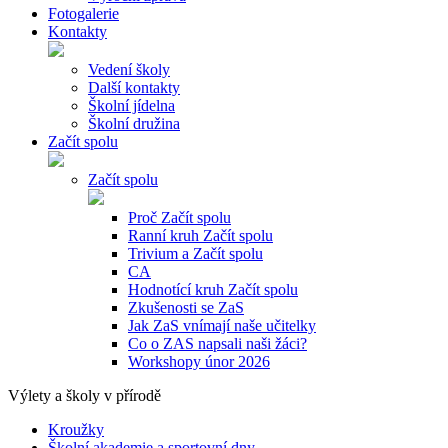
Fotogalerie
Kontakty
Vedení školy
Další kontakty
Školní jídelna
Školní družina
Začít spolu
Začít spolu
Proč Začít spolu
Ranní kruh Začít spolu
Trivium a Začít spolu
CA
Hodnotící kruh Začít spolu
Zkušenosti se ZaS
Jak ZaS vnímají naše učitelky
Co o ZAS napsali naši žáci?
Workshopy únor 2026
Výlety a školy v přírodě
Kroužky
Školní akademie a sportovní dny