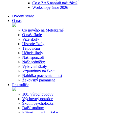
Co o ZAS napsali naši žáci?
Workshopy únor 2026
Úvodní strana
O nás
Co nového na Metelkárně
O naší škole
Vize školy
Historie školy
Tělocvična
Učitelé školy
Naši sponzoři
Naše jedničky
Vybavení školy
Vzpomínky na školu
Nabídka pracovních míst
Žákovský parlament
Pro rodiče
100. výročí budovy
Výchovný poradce
Školní psycholožka
Další studium
Přijímání nových žáků