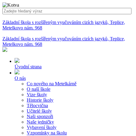
Základní škola s rozšířeným vyučováním cizích jazyků, Teplice,
Metelkovo nám. 968
Základní škola s rozšířeným vyučováním cizích jazyků, Teplice,
Metelkovo nám. 968
Úvodní strana
O nás
Co nového na Metelkárně
O naší škole
Vize školy
Historie školy
Tělocvična
Učitelé školy
Naši sponzoři
Naše jedničky
Vybavení školy
Vzpomínky na školu