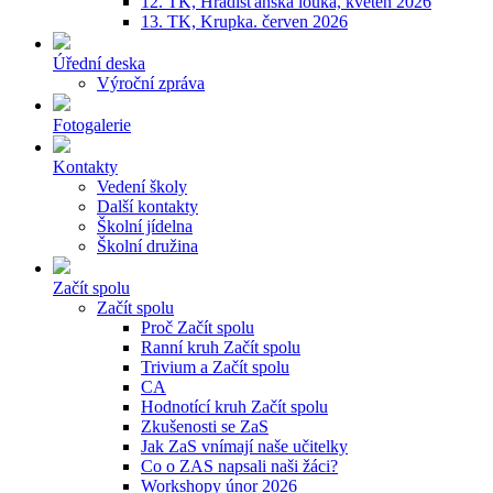
12. TK, Hradišťanská louka, květen 2026
13. TK, Krupka. červen 2026
Úřední deska
Výroční zpráva
Fotogalerie
Kontakty
Vedení školy
Další kontakty
Školní jídelna
Školní družina
Začít spolu
Začít spolu
Proč Začít spolu
Ranní kruh Začít spolu
Trivium a Začít spolu
CA
Hodnotící kruh Začít spolu
Zkušenosti se ZaS
Jak ZaS vnímají naše učitelky
Co o ZAS napsali naši žáci?
Workshopy únor 2026