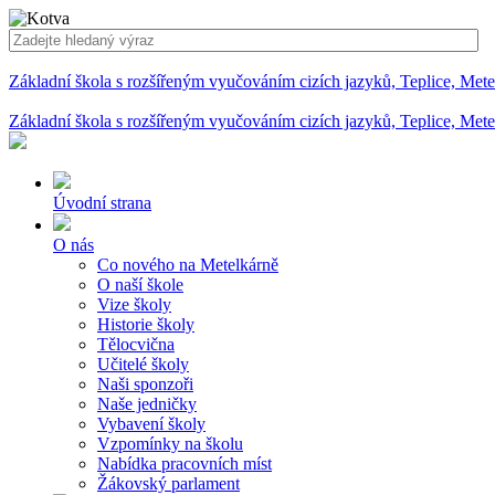
Základní škola s rozšířeným vyučováním cizích jazyků, Teplice, Met
Základní škola s rozšířeným vyučováním cizích jazyků, Teplice, Met
Úvodní strana
O nás
Co nového na Metelkárně
O naší škole
Vize školy
Historie školy
Tělocvična
Učitelé školy
Naši sponzoři
Naše jedničky
Vybavení školy
Vzpomínky na školu
Nabídka pracovních míst
Žákovský parlament