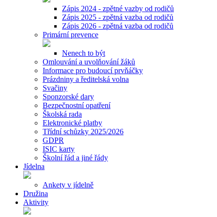
Zápis 2024 - zpětné vazby od rodičů
Zápis 2025 - zpětná vazba od rodičů
Zápis 2026 - zpětná vazba od rodičů
Primární prevence
Nenech to být
Omlouvání a uvolňování žáků
Informace pro budoucí prvňáčky
Prázdniny a ředitelská volna
Svačiny
Sponzorské dary
Bezpečnostní opatření
Školská rada
Elektronické platby
Třídní schůzky 2025/2026
GDPR
ISIC karty
Školní řád a jiné řády
Jídelna
Ankety v jídelně
Družina
Aktivity