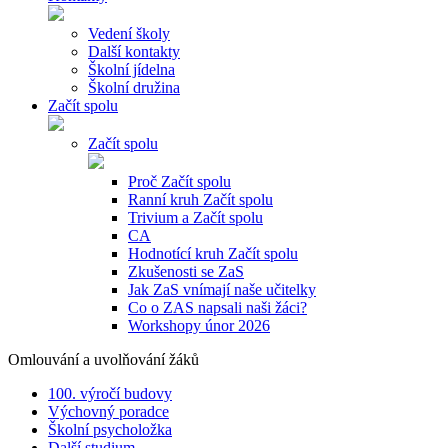
Vedení školy
Další kontakty
Školní jídelna
Školní družina
Začít spolu
Začít spolu
Proč Začít spolu
Ranní kruh Začít spolu
Trivium a Začít spolu
CA
Hodnotící kruh Začít spolu
Zkušenosti se ZaS
Jak ZaS vnímají naše učitelky
Co o ZAS napsali naši žáci?
Workshopy únor 2026
Omlouvání a uvolňování žáků
100. výročí budovy
Výchovný poradce
Školní psycholožka
Další studium