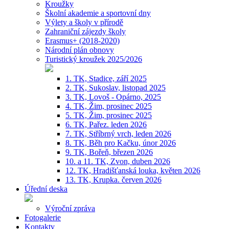
Kroužky
Školní akademie a sportovní dny
Výlety a školy v přírodě
Zahraniční zájezdy školy
Erasmus+ (2018-2020)
Národní plán obnovy
Turistický kroužek 2025/2026
1. TK, Stadice, září 2025
2. TK, Sukoslav, listopad 2025
3. TK, Lovoš - Opárno, 2025
4. TK, Žim, prosinec 2025
5. TK, Žim, prosinec 2025
6. TK, Pařez. leden 2026
7. TK, Stříbrný vrch, leden 2026
8. TK, Běh pro Kačku, únor 2026
9. TK, Bořeň, březen 2026
10. a 11. TK, Zvon, duben 2026
12. TK, Hradišťanská louka, květen 2026
13. TK, Krupka. červen 2026
Úřední deska
Výroční zpráva
Fotogalerie
Kontakty