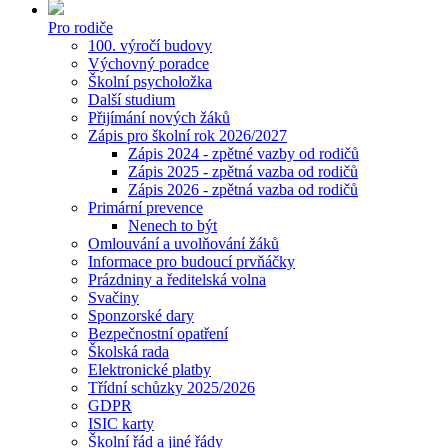
Pro rodiče
100. výročí budovy
Výchovný poradce
Školní psycholožka
Další studium
Přijímání nových žáků
Zápis pro školní rok 2026/2027
Zápis 2024 - zpětné vazby od rodičů
Zápis 2025 - zpětná vazba od rodičů
Zápis 2026 - zpětná vazba od rodičů
Primární prevence
Nenech to být
Omlouvání a uvolňování žáků
Informace pro budoucí prvňáčky
Prázdniny a ředitelská volna
Svačiny
Sponzorské dary
Bezpečnostní opatření
Školská rada
Elektronické platby
Třídní schůzky 2025/2026
GDPR
ISIC karty
Školní řád a jiné řády