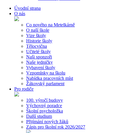
Úvodní strana
O nás
Co nového na Metelkárně
O naší škole
Vize školy
Historie školy
Tělocvična
Učitelé školy
Naši sponzoři
Naše jedničky
Vybavení školy
Vzpomínky na školu
Nabídka pracovních míst
Žákovský parlament
Pro rodiče
100. výročí budovy
Výchovný poradce
Školní psycholožka
Další studium
Přijímání nových žáků
Zápis pro školní rok 2026/2027