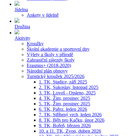
Jídelna
Ankety v jídelně
Družina
Aktivity
Kroužky
Školní akademie a sportovní dny
Výlety a školy v přírodě
Zahraniční zájezdy školy
Erasmus+ (2018-2020)
Národní plán obnovy
Turistický kroužek 2025/2026
1. TK, Stadice, září 2025
2. TK, Sukoslav, listopad 2025
3. TK, Lovoš - Opárno, 2025
4. TK, Žim, prosinec 2025
5. TK, Žim, prosinec 2025
6. TK, Pařez. leden 2026
7. TK, Stříbrný vrch, leden 2026
8. TK, Běh pro Kačku, únor 2026
9. TK, Bořeň, březen 2026
10. a 11. TK, Zvon, duben 2026