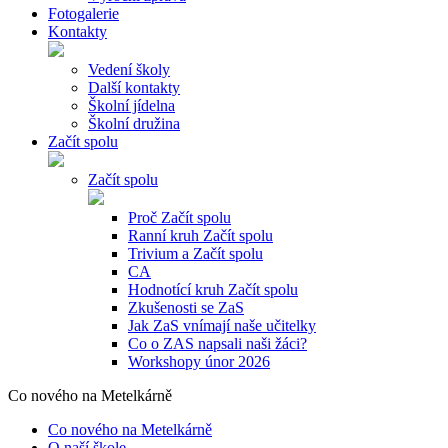
Fotogalerie
Kontakty
Vedení školy
Další kontakty
Školní jídelna
Školní družina
Začít spolu
Začít spolu
Proč Začít spolu
Ranní kruh Začít spolu
Trivium a Začít spolu
CA
Hodnotící kruh Začít spolu
Zkušenosti se ZaS
Jak ZaS vnímají naše učitelky
Co o ZAS napsali naši žáci?
Workshopy únor 2026
Co nového na Metelkárně
Co nového na Metelkárně
O naší škole