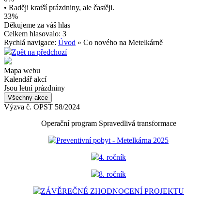
• Raději kratší prázdniny, ale častěji.
33%
Děkujeme za váš hlas
Celkem hlasovalo: 3
Rychlá navigace:
Úvod
» Co nového na Metelkárně
Zpět na předchozí
Mapa webu
Kalendář akcí
Jsou letní prázdniny
Všechny akce
Výzva č. OPST 58/2024
Operační program Spravedlivá transformace
Preventivní pobyt - Metelkárna 2025
4. ročník
8. ročník
ZÁVĚREČNÉ ZHODNOCENÍ PROJEKTU