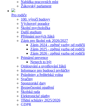
Nabídka pracovních míst
Žákovský parlament
Pro rodiče
100. výročí budovy
Výchovný poradce
Školní psycholožka
Další studium
Přijímání nových žáků
Zápis pro školní rok 2026/2027
Zápis 2024 - zpětné vazby od rodičů
Zápis 2025 - zpětná vazba od rodičů
Zápis 2026 - zpětná vazba od rodičů
Primární prevence
Nenech to být
Omlouvání a uvolňování žáků
Informace pro budoucí prvňáčky
Prázdniny a ředitelská volna
Svačiny
Sponzorské dary
Bezpečnostní opatření
Školská rada
Elektronické platby
Třídní schůzky 2025/2026
GDPR