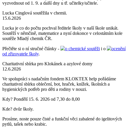
vyzvednout od 1. 9. a další dny u tř. učitelky/učitele.
Lucka Cinglová soutěžila v chemii.
15.6.2026
Lucka je co do počtu pochval ředitele školy v naší škole unikát.
Soutěží v němčině, matematice a nyní dokonce v celostátním kole
soutěže Mladý chemik ČR.
Přečtěte si o ní stručné články -
o chemické soutěži
i o
ocenění
od zřizovatele školy
.
Charitativní sbírka pro Klokánek a azylové domy
12.6.2026
Ve spolupráci s nadačním fondem KLOKTEX help pořádáme
charitativní sbírku oblečení, bot, hraček, knížek, školních a
hygienických potřeb pro děti a rodiny v nouzi.
Kdy? Pondělí 15. 6. 2026 od 7,30 do 8,00
Kde? dvůr školy.
Prosíme, noste pouze čisté a funkční věci zabalené do igelitových
pytlů, tašek nebo krabic.