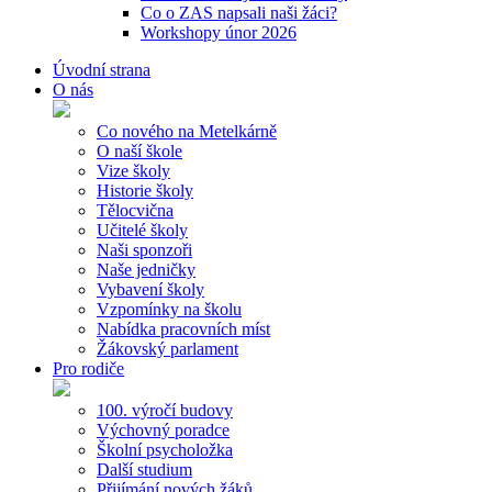
Co o ZAS napsali naši žáci?
Workshopy únor 2026
Úvodní strana
O nás
Co nového na Metelkárně
O naší škole
Vize školy
Historie školy
Tělocvična
Učitelé školy
Naši sponzoři
Naše jedničky
Vybavení školy
Vzpomínky na školu
Nabídka pracovních míst
Žákovský parlament
Pro rodiče
100. výročí budovy
Výchovný poradce
Školní psycholožka
Další studium
Přijímání nových žáků