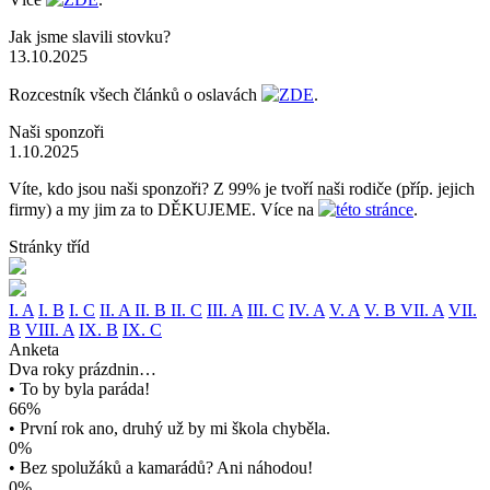
Jak jsme slavili stovku?
13.10.2025
Rozcestník všech článků o oslavách
ZDE
.
Naši sponzoři
1.10.2025
Víte, kdo jsou naši sponzoři? Z 99% je tvoří naši rodiče (příp. jejich
firmy) a my jim za to DĚKUJEME. Více na
této stránce
.
Stránky tříd
I. A
I. B
I. C
II. A
II. B
II. C
III. A
III. C
IV. A
V. A
V. B
VII. A
VII.
B
VIII. A
IX. B
IX. C
Anketa
Dva roky prázdnin…
• To by byla paráda!
66%
• První rok ano, druhý už by mi škola chyběla.
0%
• Bez spolužáků a kamarádů? Ani náhodou!
0%