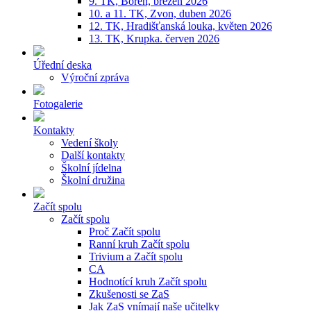
9. TK, Bořeň, březen 2026
10. a 11. TK, Zvon, duben 2026
12. TK, Hradišťanská louka, květen 2026
13. TK, Krupka. červen 2026
Úřední deska
Výroční zpráva
Fotogalerie
Kontakty
Vedení školy
Další kontakty
Školní jídelna
Školní družina
Začít spolu
Začít spolu
Proč Začít spolu
Ranní kruh Začít spolu
Trivium a Začít spolu
CA
Hodnotící kruh Začít spolu
Zkušenosti se ZaS
Jak ZaS vnímají naše učitelky