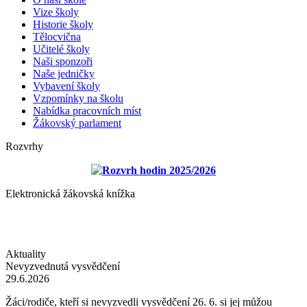
Vize školy
Historie školy
Tělocvična
Učitelé školy
Naši sponzoři
Naše jedničky
Vybavení školy
Vzpomínky na školu
Nabídka pracovních míst
Žákovský parlament
Rozvrhy
Rozvrh hodin 2025/2026
Elektronická žákovská knížka
Aktuality
Nevyzvednutá vysvědčení
29.6.2026
Žáci/rodiče, kteří si nevyzvedli vysvědčení 26. 6. si jej můžou