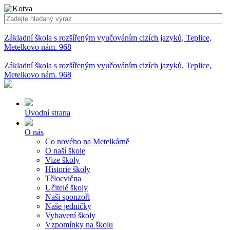
Základní škola s rozšířeným vyučováním cizích jazyků, Teplice,
Metelkovo nám. 968
Základní škola s rozšířeným vyučováním cizích jazyků, Teplice,
Metelkovo nám. 968
Úvodní strana
O nás
Co nového na Metelkárně
O naší škole
Vize školy
Historie školy
Tělocvična
Učitelé školy
Naši sponzoři
Naše jedničky
Vybavení školy
Vzpomínky na školu