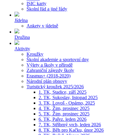
ISIC karty
Školní řád a jiné řády
Jídelna
Ankety v jídelně
Družina
Aktivity
Kroužky
Školní akademie a sportovní dny
Výlety a školy v přírodě
Zahraniční zájezdy školy
Erasmus+ (2018-2020)
Národní plán obnovy
Turistický kroužek 2025/2026
1. TK, Stadice, září 2025
2. TK, Sukoslav, listopad 2025
3. TK, Lovoš - Opárno, 2025
4. TK, Žim, prosinec 2025
5. TK, Žim, prosinec 2025
6. TK, Pařez. leden 2026
7. TK, Stříbrný vrch, leden 2026
8. TK, Běh pro Kačku, únor 2026