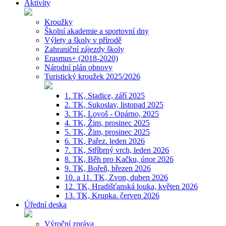
Aktivity
Kroužky
Školní akademie a sportovní dny
Výlety a školy v přírodě
Zahraniční zájezdy školy
Erasmus+ (2018-2020)
Národní plán obnovy
Turistický kroužek 2025/2026
1. TK, Stadice, září 2025
2. TK, Sukoslav, listopad 2025
3. TK, Lovoš - Opárno, 2025
4. TK, Žim, prosinec 2025
5. TK, Žim, prosinec 2025
6. TK, Pařez. leden 2026
7. TK, Stříbrný vrch, leden 2026
8. TK, Běh pro Kačku, únor 2026
9. TK, Bořeň, březen 2026
10. a 11. TK, Zvon, duben 2026
12. TK, Hradišťanská louka, květen 2026
13. TK, Krupka. červen 2026
Úřední deska
Výroční zpráva