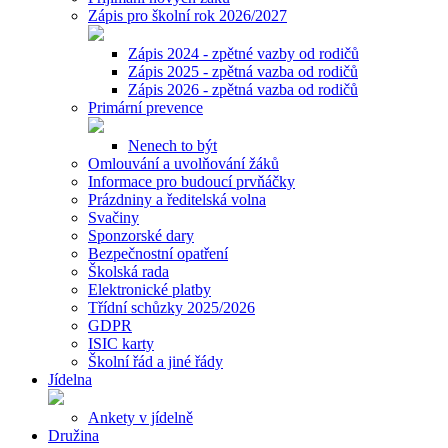
Zápis pro školní rok 2026/2027
Zápis 2024 - zpětné vazby od rodičů
Zápis 2025 - zpětná vazba od rodičů
Zápis 2026 - zpětná vazba od rodičů
Primární prevence
Nenech to být
Omlouvání a uvolňování žáků
Informace pro budoucí prvňáčky
Prázdniny a ředitelská volna
Svačiny
Sponzorské dary
Bezpečnostní opatření
Školská rada
Elektronické platby
Třídní schůzky 2025/2026
GDPR
ISIC karty
Školní řád a jiné řády
Jídelna
Ankety v jídelně
Družina