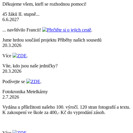
Děkujeme všem, kteří se rozhodnou pomoci!
45 žáků II. stupně...
6.6.2027
... navštívilo Francii!
Přečtěte si o jejich cestě
.
Jsme hrdou součástí projektu Příběhy našich sousedů
20.3.2026
Více
ZDE
.
Víte, kdo jsou naše jedničky?
20.3.2026
Podívejte se
ZDE
.
Fotokronika Metelkárny
2.7.2026
Vydána u příležitosti našeho 100. výročí. 120 stran fotografií a textu.
K zakoupení ve škole za 400,- Kč do vyprodání zásob.
Více
ZDE
.