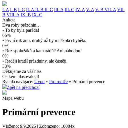
I. A
I. B
I. C
II. A
II. B
II. C
III. A
III. C
IV. A
V. A
V. B
VII. A
VII.
B
VIII. A
IX. B
IX. C
Anketa
Dva roky prázdnin…
• To by byla paráda!
66%
• První rok ano, druhý už by mi škola chyběla.
0%
• Bez spolužáků a kamarádů? Ani náhodou!
0%
• Raději kratší prázdniny, ale častěji.
33%
Děkujeme za váš hlas
Celkem hlasovalo: 3
Rychlá navigace:
Úvod
»
Pro rodiče
» Primární prevence
Zpět na předchozí
Mapa webu
Primární prevence
Vloženo: 9.9.2025 | Zobrazeno: 10084x