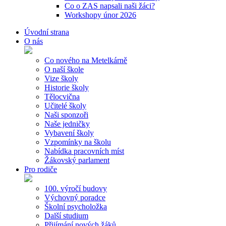
Co o ZAS napsali naši žáci?
Workshopy únor 2026
Úvodní strana
O nás
Co nového na Metelkárně
O naší škole
Vize školy
Historie školy
Tělocvična
Učitelé školy
Naši sponzoři
Naše jedničky
Vybavení školy
Vzpomínky na školu
Nabídka pracovních míst
Žákovský parlament
Pro rodiče
100. výročí budovy
Výchovný poradce
Školní psycholožka
Další studium
Přijímání nových žáků