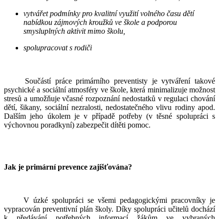
vytvářet podmínky pro kvalitní využití volného času dětí
nabídkou zájmových kroužků ve škole a podporou
smysluplných aktivit mimo školu,
spolupracovat s rodiči
Součástí práce primárního preventisty je vytváření takové
psychické a sociální atmosféry ve škole, která minimalizuje možnost
stresů a umožňuje včasné rozpoznání nedostatků v regulaci chování
dětí, šikany, sociální nezralosti, nedostatečného vlivu rodiny apod.
Dalším jeho úkolem je v případě potřeby (v těsné spolupráci s
výchovnou poradkyní) zabezpečit dítěti pomoc.
Jak je primární prevence zajišťována?
V úzké spolupráci se všemi pedagogickými pracovníky je
vypracován preventivní plán školy. Díky spolupráci učitelů dochází
k předávání potřebných informací žákům ve vybraných