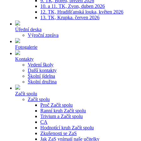
9. TK, Bořeň, březen 2026
10. a 11. TK, Zvon, duben 2026
12. TK, Hradišťanská louka, květen 2026
13. TK, Krupka. červen 2026
Úřední deska
Výroční zpráva
Fotogalerie
Kontakty
Vedení školy
Další kontakty
Školní jídelna
Školní družina
Začít spolu
Začít spolu
Proč Začít spolu
Ranní kruh Začít spolu
Trivium a Začít spolu
CA
Hodnotící kruh Začít spolu
Zkušenosti se ZaS
Jak ZaS vnímají naše učitelky