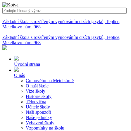
Základní škola s rozšířeným vyučováním cizích jazyků, Teplice,
Metelkovo nám. 968
Základní škola s rozšířeným vyučováním cizích jazyků, Teplice,
Metelkovo nám. 968
Úvodní strana
O nás
Co nového na Metelkárně
O naší škole
Vize školy
Historie školy
Tělocvična
Učitelé školy
Naši sponzoři
Naše jedničky
Vybavení školy
Vzpomínky na školu