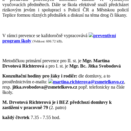
vyučovacích předmětech. Dále se škola efektivně snaží předcházet
rizikovým jevům i spoluprací s Policií ČR a Městskou policií
Teplice formou různých přednášek a diskusí na téma drog či šikany.
V rámci prevence se každoročně vypracovává
preventivní
program školy
.
(Velikost: 606.72 kB)
Metodičkou primární prevence pro II. st. je
Mgr. Martina
Drvotová Richterová
a pro I. st. je
Mgr. Bc. Jitka Svobodová
Konzultační hodiny
pro žáky i rodiče:
dle domluvy, a to
prostřednictvím e-mailu:
martina.richterova@zsmetelkovo.cz
,
resp.
jitka.svobodova@zsmetelkovo.cz
popř. telefonicky na čísle
školy.
M. Drvotová Richterová je i BEZ předchozí domluvy k
zastižení v pracovně 79
(2. patro)
každý čtvrtek
7.35 - 7.55 hod.