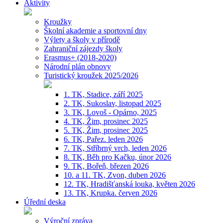
Aktivity
Kroužky
Školní akademie a sportovní dny
Výlety a školy v přírodě
Zahraniční zájezdy školy
Erasmus+ (2018-2020)
Národní plán obnovy
Turistický kroužek 2025/2026
1. TK, Stadice, září 2025
2. TK, Sukoslav, listopad 2025
3. TK, Lovoš - Opárno, 2025
4. TK, Žim, prosinec 2025
5. TK, Žim, prosinec 2025
6. TK, Pařez. leden 2026
7. TK, Stříbrný vrch, leden 2026
8. TK, Běh pro Kačku, únor 2026
9. TK, Bořeň, březen 2026
10. a 11. TK, Zvon, duben 2026
12. TK, Hradišťanská louka, květen 2026
13. TK, Krupka. červen 2026
Úřední deska
Výroční zpráva