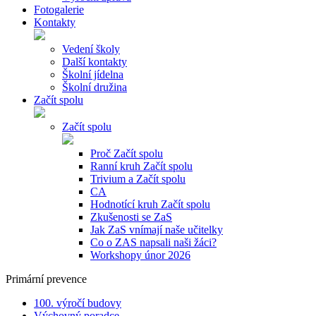
Fotogalerie
Kontakty
Vedení školy
Další kontakty
Školní jídelna
Školní družina
Začít spolu
Začít spolu
Proč Začít spolu
Ranní kruh Začít spolu
Trivium a Začít spolu
CA
Hodnotící kruh Začít spolu
Zkušenosti se ZaS
Jak ZaS vnímají naše učitelky
Co o ZAS napsali naši žáci?
Workshopy únor 2026
Primární prevence
100. výročí budovy
Výchovný poradce