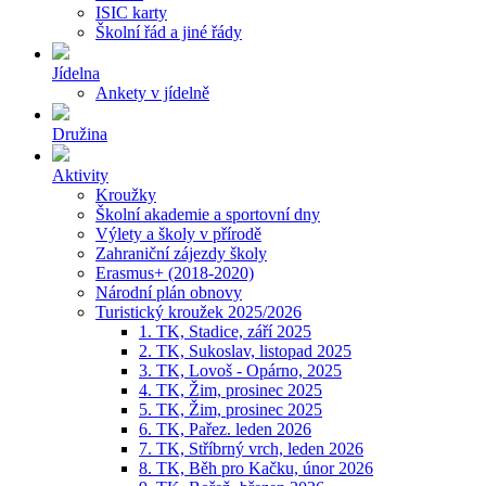
ISIC karty
Školní řád a jiné řády
Jídelna
Ankety v jídelně
Družina
Aktivity
Kroužky
Školní akademie a sportovní dny
Výlety a školy v přírodě
Zahraniční zájezdy školy
Erasmus+ (2018-2020)
Národní plán obnovy
Turistický kroužek 2025/2026
1. TK, Stadice, září 2025
2. TK, Sukoslav, listopad 2025
3. TK, Lovoš - Opárno, 2025
4. TK, Žim, prosinec 2025
5. TK, Žim, prosinec 2025
6. TK, Pařez. leden 2026
7. TK, Stříbrný vrch, leden 2026
8. TK, Běh pro Kačku, únor 2026