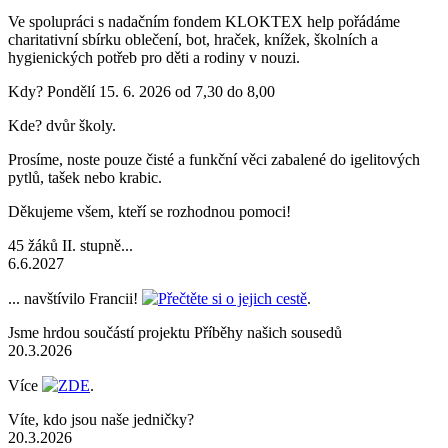
Ve spolupráci s nadačním fondem KLOKTEX help pořádáme
charitativní sbírku oblečení, bot, hraček, knížek, školních a
hygienických potřeb pro děti a rodiny v nouzi.
Kdy? Pondělí 15. 6. 2026 od 7,30 do 8,00
Kde? dvůr školy.
Prosíme, noste pouze čisté a funkční věci zabalené do igelitových
pytlů, tašek nebo krabic.
Děkujeme všem, kteří se rozhodnou pomoci!
45 žáků II. stupně...
6.6.2027
... navštívilo Francii!
Přečtěte si o jejich cestě
.
Jsme hrdou součástí projektu Příběhy našich sousedů
20.3.2026
Více
ZDE
.
Víte, kdo jsou naše jedničky?
20.3.2026