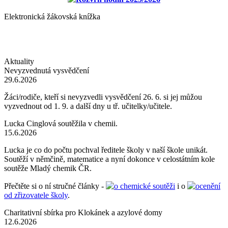
Elektronická žákovská knížka
Aktuality
Nevyzvednutá vysvědčení
29.6.2026
Žáci/rodiče, kteří si nevyzvedli vysvědčení 26. 6. si jej můžou
vyzvednout od 1. 9. a další dny u tř. učitelky/učitele.
Lucka Cinglová soutěžila v chemii.
15.6.2026
Lucka je co do počtu pochval ředitele školy v naší škole unikát.
Soutěží v němčině, matematice a nyní dokonce v celostátním kole
soutěže Mladý chemik ČR.
Přečtěte si o ní stručné články -
o chemické soutěži
i o
ocenění
od zřizovatele školy
.
Charitativní sbírka pro Klokánek a azylové domy
12.6.2026