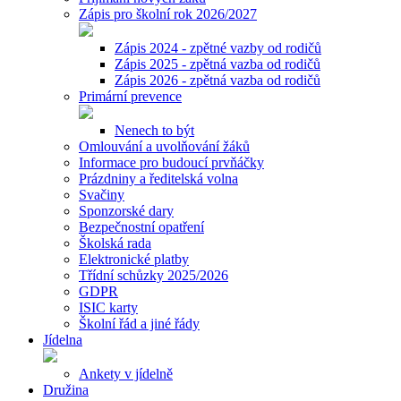
Zápis pro školní rok 2026/2027
Zápis 2024 - zpětné vazby od rodičů
Zápis 2025 - zpětná vazba od rodičů
Zápis 2026 - zpětná vazba od rodičů
Primární prevence
Nenech to být
Omlouvání a uvolňování žáků
Informace pro budoucí prvňáčky
Prázdniny a ředitelská volna
Svačiny
Sponzorské dary
Bezpečnostní opatření
Školská rada
Elektronické platby
Třídní schůzky 2025/2026
GDPR
ISIC karty
Školní řád a jiné řády
Jídelna
Ankety v jídelně
Družina