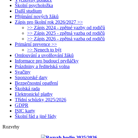
Školní psycholožka
Další studium
Přijímání nových žáků
Zápis pro školní rok 2026/2027 >>
>> Zápis 2024 - zpětné vazby od rodičů
>> Zápis 2025 - zpětná vazba od rodičů
>> Zápis 2026 - zpětná vazba od rodičů
Primární prevence >>
>> Nenech to být
Omlouvání a uvolňování žáků
Informace pro budoucí prvňáčky
Prázdniny a ředitelská volna
Svačiny
Sponzorské dary
Bezpečnostní opatření
Školská rada
Elektronické platby
Třídní schůzky 2025/2026
GDPR
ISIC karty
Školní řád a jiné řády
Rozvrhy
Rozvrh hodin 2025/2026