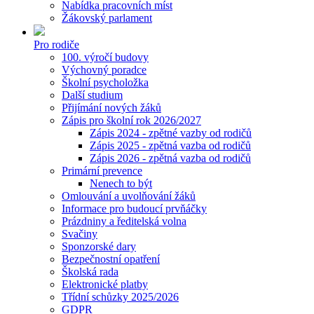
Nabídka pracovních míst
Žákovský parlament
Pro rodiče
100. výročí budovy
Výchovný poradce
Školní psycholožka
Další studium
Přijímání nových žáků
Zápis pro školní rok 2026/2027
Zápis 2024 - zpětné vazby od rodičů
Zápis 2025 - zpětná vazba od rodičů
Zápis 2026 - zpětná vazba od rodičů
Primární prevence
Nenech to být
Omlouvání a uvolňování žáků
Informace pro budoucí prvňáčky
Prázdniny a ředitelská volna
Svačiny
Sponzorské dary
Bezpečnostní opatření
Školská rada
Elektronické platby
Třídní schůzky 2025/2026
GDPR