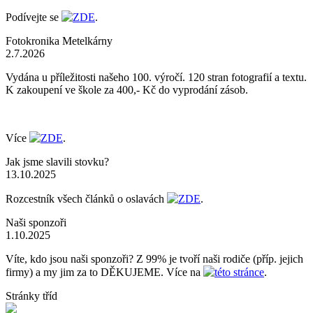
Podívejte se
ZDE
.
Fotokronika Metelkárny
2.7.2026
Vydána u příležitosti našeho 100. výročí. 120 stran fotografií a textu.
K zakoupení ve škole za 400,- Kč do vyprodání zásob.
Více
ZDE
.
Jak jsme slavili stovku?
13.10.2025
Rozcestník všech článků o oslavách
ZDE
.
Naši sponzoři
1.10.2025
Víte, kdo jsou naši sponzoři? Z 99% je tvoří naši rodiče (příp. jejich
firmy) a my jim za to DĚKUJEME. Více na
této stránce
.
Stránky tříd