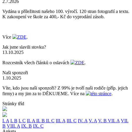
2.7.2026
Vydána u příležitosti našeho 100. výročí. 120 stran fotografií a textu.
K zakoupení ve škole za 400,- Kč do vyprodání zásob.
Více
ZDE
.
Jak jsme slavili stovku?
13.10.2025
Rozcestník všech článků o oslavách
ZDE
.
Naši sponzoři
1.10.2025
Víte, kdo jsou naši sponzoři? Z 99% je tvoří naši rodiče (příp. jejich
firmy) a my jim za to DĚKUJEME. Více na
této stránce
.
Stránky tříd
I. A
I. B
I. C
II. A
II. B
II. C
III. A
III. C
IV. A
V. A
V. B
VII. A
VII.
B
VIII. A
IX. B
IX. C
Anketa