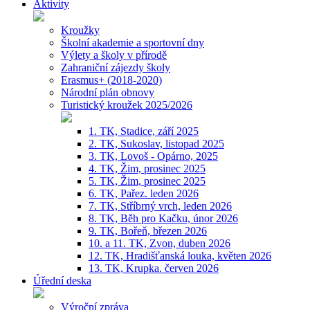
Aktivity
Kroužky
Školní akademie a sportovní dny
Výlety a školy v přírodě
Zahraniční zájezdy školy
Erasmus+ (2018-2020)
Národní plán obnovy
Turistický kroužek 2025/2026
1. TK, Stadice, září 2025
2. TK, Sukoslav, listopad 2025
3. TK, Lovoš - Opárno, 2025
4. TK, Žim, prosinec 2025
5. TK, Žim, prosinec 2025
6. TK, Pařez. leden 2026
7. TK, Stříbrný vrch, leden 2026
8. TK, Běh pro Kačku, únor 2026
9. TK, Bořeň, březen 2026
10. a 11. TK, Zvon, duben 2026
12. TK, Hradišťanská louka, květen 2026
13. TK, Krupka. červen 2026
Úřední deska
Výroční zpráva