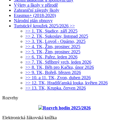
Výlety a školy v přírodě
Zahraniční zájezdy školy
Erasmus+ (2018-2020)
Národní plán obnovy
Turistický kroužek 2025/2026 >>
>> 1. TK, Stadice, září 2025
>> 2. TK, Sukoslav, listopad 2025
>> 3. TK, Lovoš - Opárno, 2025
>> 4. TK, Žim, prosinec 2025
>> 5. TK, Žim, prosinec 2025
>> 6. TK, Pařez. leden 2026
>> 7. TK, Stříbrný vrch, leden 2026
>> 8. TK, Běh pro Kačku, únor 2026
>> 9. TK, Bořeň, březen 2026
>> 10. a 11. TK, Zvon, duben 2026
>> 12. TK, Hradišťanská louka, květen 2026
>> 13. TK, Krupka. červen 2026
Rozvrhy
Rozvrh hodin 2025/2026
Elektronická žákovská knížka