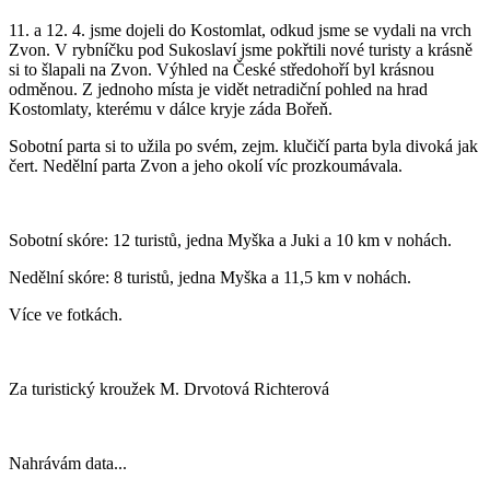
11. a 12. 4. jsme dojeli do Kostomlat, odkud jsme se vydali na vrch
Zvon. V rybníčku pod Sukoslaví jsme pokřtili nové turisty a krásně
si to šlapali na Zvon. Výhled na České středohoří byl krásnou
odměnou. Z jednoho místa je vidět netradiční pohled na hrad
Kostomlaty, kterému v dálce kryje záda Bořeň.
Sobotní parta si to užila po svém, zejm. klučičí parta byla divoká jak
čert. Nedělní parta Zvon a jeho okolí víc prozkoumávala.
Sobotní skóre: 12 turistů, jedna Myška a Juki a 10 km v nohách.
Nedělní skóre: 8 turistů, jedna Myška a 11,5 km v nohách.
Více ve fotkách.
Za turistický kroužek M. Drvotová Richterová
Nahrávám data...