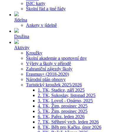
ISIC karty
Školní řád a jiné řády
Jídelna
Ankety v jídelně
Družina
Aktivity
Kroužky
Školní akademie a sportovní dny
Výlety a školy v přírodě
Zahraniční zájezdy školy
Erasmus+ (2018-2020)
Národní plán obnovy
Turistický kroužek 2025/2026
1. TK, Stadice, září 2025
2. TK, Sukoslav, listopad 2025
3. TK, Lovoš - Opárno, 2025
4. TK, Žim, prosinec 2025
5. TK, Žim, prosinec 2025
6. TK, Pařez. leden 2026
7. TK, Stříbrný vrch, leden 2026
8. TK, Běh pro Kačku, únor 2026