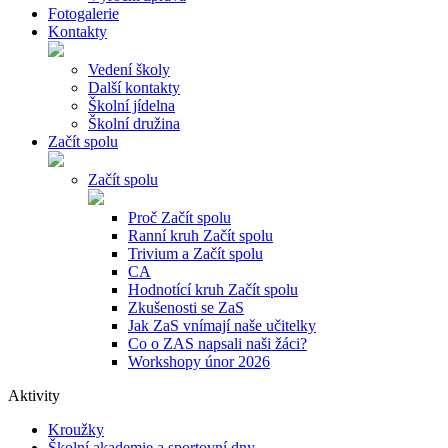
Fotogalerie
Kontakty
Vedení školy
Další kontakty
Školní jídelna
Školní družina
Začít spolu
Začít spolu
Proč Začít spolu
Ranní kruh Začít spolu
Trivium a Začít spolu
CA
Hodnotící kruh Začít spolu
Zkušenosti se ZaS
Jak ZaS vnímají naše učitelky
Co o ZAS napsali naši žáci?
Workshopy únor 2026
Aktivity
Kroužky
Školní akademie a sportovní dny