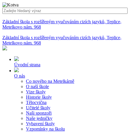
Základní škola s rozšířeným vyučováním cizích jazyků, Teplice,
Metelkovo nám. 968
Základní škola s rozšířeným vyučováním cizích jazyků, Teplice,
Metelkovo nám. 968
Úvodní strana
O nás
Co nového na Metelkárně
O naší škole
Vize školy
Historie školy
Tělocvična
Učitelé školy
Naši sponzoři
Naše jedničky
Vybavení školy
Vzpomínky na školu