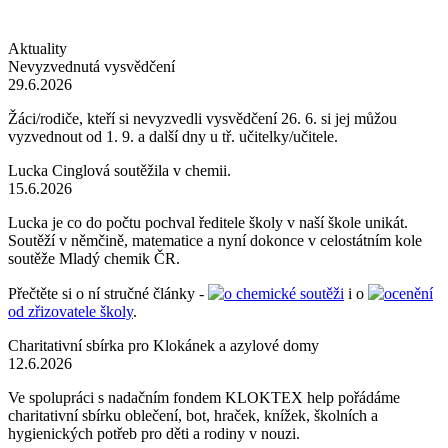
Aktuality
Nevyzvednutá vysvědčení
29.6.2026
Žáci/rodiče, kteří si nevyzvedli vysvědčení 26. 6. si jej můžou
vyzvednout od 1. 9. a další dny u tř. učitelky/učitele.
Lucka Cinglová soutěžila v chemii.
15.6.2026
Lucka je co do počtu pochval ředitele školy v naší škole unikát.
Soutěží v němčině, matematice a nyní dokonce v celostátním kole
soutěže Mladý chemik ČR.
Přečtěte si o ní stručné články -
o chemické soutěži
i o
ocenění
od zřizovatele školy
.
Charitativní sbírka pro Klokánek a azylové domy
12.6.2026
Ve spolupráci s nadačním fondem KLOKTEX help pořádáme
charitativní sbírku oblečení, bot, hraček, knížek, školních a
hygienických potřeb pro děti a rodiny v nouzi.