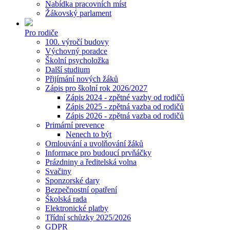
Nabídka pracovních míst
Žákovský parlament
Pro rodiče
100. výročí budovy
Výchovný poradce
Školní psycholožka
Další studium
Přijímání nových žáků
Zápis pro školní rok 2026/2027
Zápis 2024 - zpětné vazby od rodičů
Zápis 2025 - zpětná vazba od rodičů
Zápis 2026 - zpětná vazba od rodičů
Primární prevence
Nenech to být
Omlouvání a uvolňování žáků
Informace pro budoucí prvňáčky
Prázdniny a ředitelská volna
Svačiny
Sponzorské dary
Bezpečnostní opatření
Školská rada
Elektronické platby
Třídní schůzky 2025/2026
GDPR