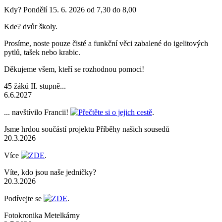
Kdy? Pondělí 15. 6. 2026 od 7,30 do 8,00
Kde? dvůr školy.
Prosíme, noste pouze čisté a funkční věci zabalené do igelitových
pytlů, tašek nebo krabic.
Děkujeme všem, kteří se rozhodnou pomoci!
45 žáků II. stupně...
6.6.2027
... navštívilo Francii!
Přečtěte si o jejich cestě
.
Jsme hrdou součástí projektu Příběhy našich sousedů
20.3.2026
Více
ZDE
.
Víte, kdo jsou naše jedničky?
20.3.2026
Podívejte se
ZDE
.
Fotokronika Metelkárny