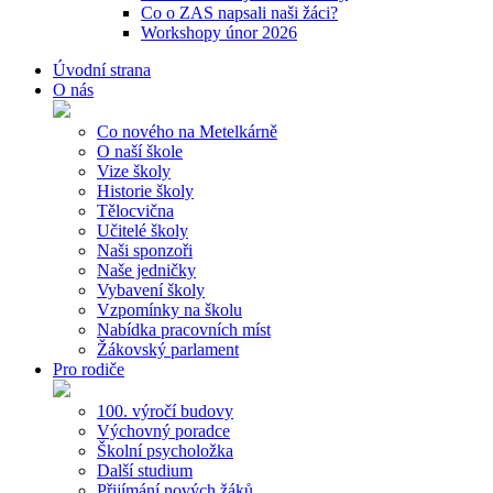
Co o ZAS napsali naši žáci?
Workshopy únor 2026
Úvodní strana
O nás
Co nového na Metelkárně
O naší škole
Vize školy
Historie školy
Tělocvična
Učitelé školy
Naši sponzoři
Naše jedničky
Vybavení školy
Vzpomínky na školu
Nabídka pracovních míst
Žákovský parlament
Pro rodiče
100. výročí budovy
Výchovný poradce
Školní psycholožka
Další studium
Přijímání nových žáků