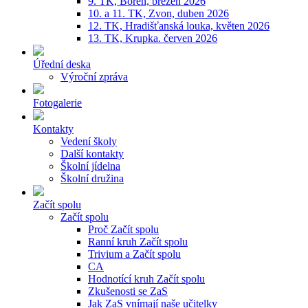
9. TK, Bořeň, březen 2026
10. a 11. TK, Zvon, duben 2026
12. TK, Hradišťanská louka, květen 2026
13. TK, Krupka. červen 2026
Úřední deska
Výroční zpráva
Fotogalerie
Kontakty
Vedení školy
Další kontakty
Školní jídelna
Školní družina
Začít spolu
Začít spolu
Proč Začít spolu
Ranní kruh Začít spolu
Trivium a Začít spolu
CA
Hodnotící kruh Začít spolu
Zkušenosti se ZaS
Jak ZaS vnímají naše učitelky