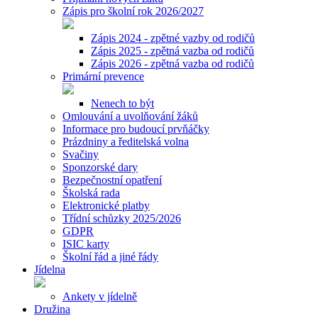
Zápis pro školní rok 2026/2027
Zápis 2024 - zpětné vazby od rodičů
Zápis 2025 - zpětná vazba od rodičů
Zápis 2026 - zpětná vazba od rodičů
Primární prevence
Nenech to být
Omlouvání a uvolňování žáků
Informace pro budoucí prvňáčky
Prázdniny a ředitelská volna
Svačiny
Sponzorské dary
Bezpečnostní opatření
Školská rada
Elektronické platby
Třídní schůzky 2025/2026
GDPR
ISIC karty
Školní řád a jiné řády
Jídelna
Ankety v jídelně
Družina