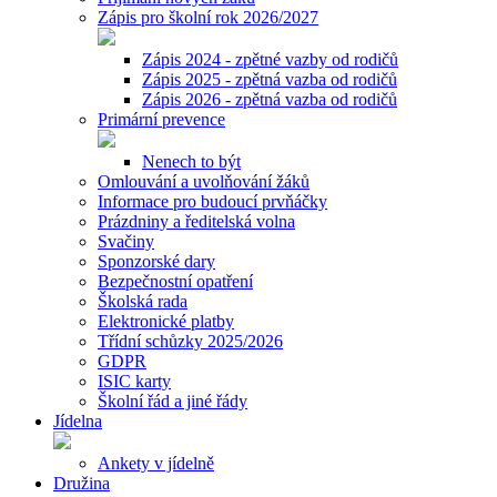
Zápis pro školní rok 2026/2027
Zápis 2024 - zpětné vazby od rodičů
Zápis 2025 - zpětná vazba od rodičů
Zápis 2026 - zpětná vazba od rodičů
Primární prevence
Nenech to být
Omlouvání a uvolňování žáků
Informace pro budoucí prvňáčky
Prázdniny a ředitelská volna
Svačiny
Sponzorské dary
Bezpečnostní opatření
Školská rada
Elektronické platby
Třídní schůzky 2025/2026
GDPR
ISIC karty
Školní řád a jiné řády
Jídelna
Ankety v jídelně
Družina