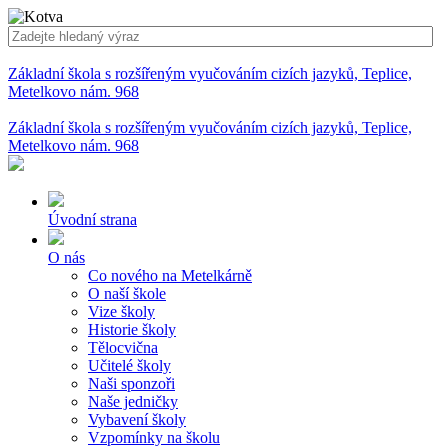
Základní škola s rozšířeným vyučováním cizích jazyků, Teplice,
Metelkovo nám. 968
Základní škola s rozšířeným vyučováním cizích jazyků, Teplice,
Metelkovo nám. 968
Úvodní strana
O nás
Co nového na Metelkárně
O naší škole
Vize školy
Historie školy
Tělocvična
Učitelé školy
Naši sponzoři
Naše jedničky
Vybavení školy
Vzpomínky na školu