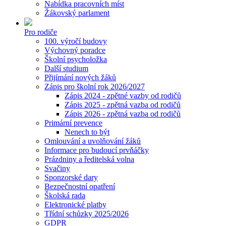
Nabídka pracovních míst
Žákovský parlament
Pro rodiče
100. výročí budovy
Výchovný poradce
Školní psycholožka
Další studium
Přijímání nových žáků
Zápis pro školní rok 2026/2027
Zápis 2024 - zpětné vazby od rodičů
Zápis 2025 - zpětná vazba od rodičů
Zápis 2026 - zpětná vazba od rodičů
Primární prevence
Nenech to být
Omlouvání a uvolňování žáků
Informace pro budoucí prvňáčky
Prázdniny a ředitelská volna
Svačiny
Sponzorské dary
Bezpečnostní opatření
Školská rada
Elektronické platby
Třídní schůzky 2025/2026
GDPR