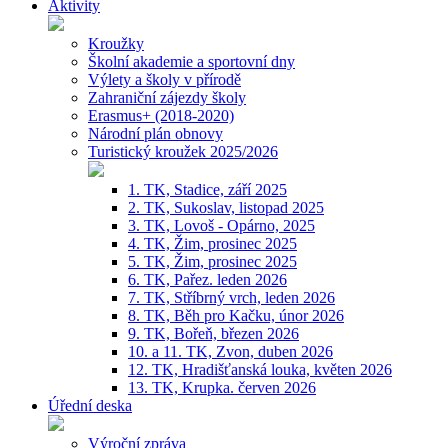
Aktivity
Kroužky
Školní akademie a sportovní dny
Výlety a školy v přírodě
Zahraniční zájezdy školy
Erasmus+ (2018-2020)
Národní plán obnovy
Turistický kroužek 2025/2026
1. TK, Stadice, září 2025
2. TK, Sukoslav, listopad 2025
3. TK, Lovoš - Opárno, 2025
4. TK, Žim, prosinec 2025
5. TK, Žim, prosinec 2025
6. TK, Pařez. leden 2026
7. TK, Stříbrný vrch, leden 2026
8. TK, Běh pro Kačku, únor 2026
9. TK, Bořeň, březen 2026
10. a 11. TK, Zvon, duben 2026
12. TK, Hradišťanská louka, květen 2026
13. TK, Krupka. červen 2026
Úřední deska
Výroční zpráva