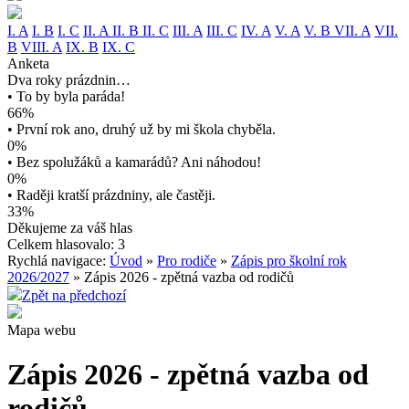
I. A
I. B
I. C
II. A
II. B
II. C
III. A
III. C
IV. A
V. A
V. B
VII. A
VII.
B
VIII. A
IX. B
IX. C
Anketa
Dva roky prázdnin…
• To by byla paráda!
66%
• První rok ano, druhý už by mi škola chyběla.
0%
• Bez spolužáků a kamarádů? Ani náhodou!
0%
• Raději kratší prázdniny, ale častěji.
33%
Děkujeme za váš hlas
Celkem hlasovalo: 3
Rychlá navigace:
Úvod
»
Pro rodiče
»
Zápis pro školní rok
2026/2027
» Zápis 2026 - zpětná vazba od rodičů
Zpět na předchozí
Mapa webu
Zápis 2026 - zpětná vazba od
rodičů