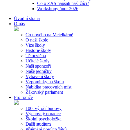
Co o ZAS napsali naši žáci?
Workshopy únor 2026
Úvodní strana
O nás
Co nového na Metelkárně
O naší škole
Vize školy
Historie školy
Tělocvična
Učitelé školy
Naši sponzoři
Naše jedničky
Vybavení školy
Vzpomínky na školu
Nabídka pracovních míst
Žákovský parlament
Pro rodiče
100. výročí budovy
Výchovný poradce
Školní psycholožka
Další studium
Přijímání nových žáků