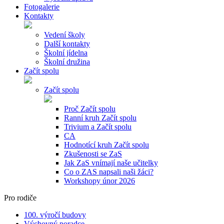
Fotogalerie
Kontakty
Vedení školy
Další kontakty
Školní jídelna
Školní družina
Začít spolu
Začít spolu
Proč Začít spolu
Ranní kruh Začít spolu
Trivium a Začít spolu
CA
Hodnotící kruh Začít spolu
Zkušenosti se ZaS
Jak ZaS vnímají naše učitelky
Co o ZAS napsali naši žáci?
Workshopy únor 2026
Pro rodiče
100. výročí budovy
Výchovný poradce