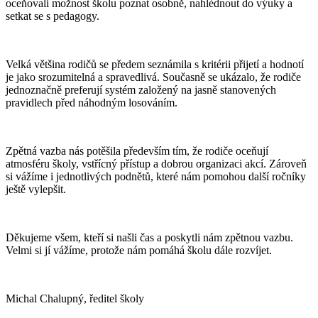
oceňovali možnost školu poznat osobně, nahlédnout do výuky a
setkat se s pedagogy.
Velká většina rodičů se předem seznámila s kritérii přijetí a hodnotí
je jako srozumitelná a spravedlivá. Současně se ukázalo, že rodiče
jednoznačně preferují systém založený na jasně stanovených
pravidlech před náhodným losováním.
Zpětná vazba nás potěšila především tím, že rodiče oceňují
atmosféru školy, vstřícný přístup a dobrou organizaci akcí. Zároveň
si vážíme i jednotlivých podnětů, které nám pomohou další ročníky
ještě vylepšit.
Děkujeme všem, kteří si našli čas a poskytli nám zpětnou vazbu.
Velmi si jí vážíme, protože nám pomáhá školu dále rozvíjet.
Michal Chalupný, ředitel školy