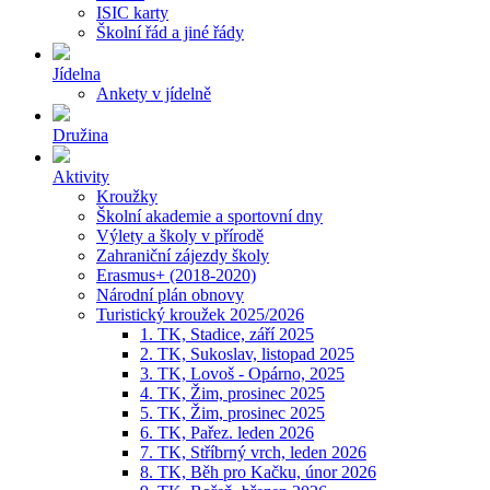
ISIC karty
Školní řád a jiné řády
Jídelna
Ankety v jídelně
Družina
Aktivity
Kroužky
Školní akademie a sportovní dny
Výlety a školy v přírodě
Zahraniční zájezdy školy
Erasmus+ (2018-2020)
Národní plán obnovy
Turistický kroužek 2025/2026
1. TK, Stadice, září 2025
2. TK, Sukoslav, listopad 2025
3. TK, Lovoš - Opárno, 2025
4. TK, Žim, prosinec 2025
5. TK, Žim, prosinec 2025
6. TK, Pařez. leden 2026
7. TK, Stříbrný vrch, leden 2026
8. TK, Běh pro Kačku, únor 2026