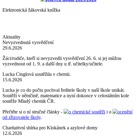
Elektronická žákovská knížka
Aktuality
Nevyzvednutá vysvědčení
29.6.2026
Žáci/rodiče, kteří si nevyzvedli vysvědčení 26. 6. si jej můžou
vyzvednout od 1. 9. a další dny u tř. učitelky/učitele.
Lucka Cinglová soutěžila v chemii.
15.6.2026
Lucka je co do počtu pochval ředitele školy v naší škole unikát.
Soutěží v němčině, matematice a nyní dokonce v celostátním kole
soutěže Mladý chemik ČR.
Přečtěte si o ní stručné články -
o chemické soutěži
i o
ocenění
od zřizovatele školy
.
Charitativní sbírka pro Klokánek a azylové domy
12.6.2026