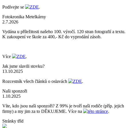
Podívejte se
ZDE
.
Fotokronika Metelkárny
2.7.2026
Vydána u příležitosti našeho 100. výročí. 120 stran fotografií a textu.
K zakoupení ve škole za 400,- Kč do vyprodání zásob.
Více
ZDE
.
Jak jsme slavili stovku?
13.10.2025
Rozcestník všech článků o oslavách
ZDE
.
Naši sponzoři
1.10.2025
Víte, kdo jsou naši sponzoři? Z 99% je tvoří naši rodiče (příp. jejich
firmy) a my jim za to DĚKUJEME. Více na
této stránce
.
Stránky tříd