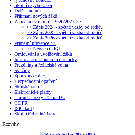
Školní psycholožka
Další studium
Přijímání nových žáků
Zápis pro školní rok 2026/2027 >>
>> Zápis 2024 - zpětné vazby od rodičů
>> Zápis 2025 - zpětná vazba od rodičů
>> Zápis 2026 - zpětná vazba od rodičů
Primární prevence >>
>> Nenech to být
Omlouvání a uvolňování žáků
Informace pro budoucí prvňáčky
Prázdniny a ředitelská volna
Svačiny
Sponzorské dary
Bezpečnostní opatření
Školská rada
Elektronické platby
Třídní schůzky 2025/2026
GDPR
ISIC karty
Školní řád a jiné řády
Rozvrhy
Rozvrh hodin 2025/2026