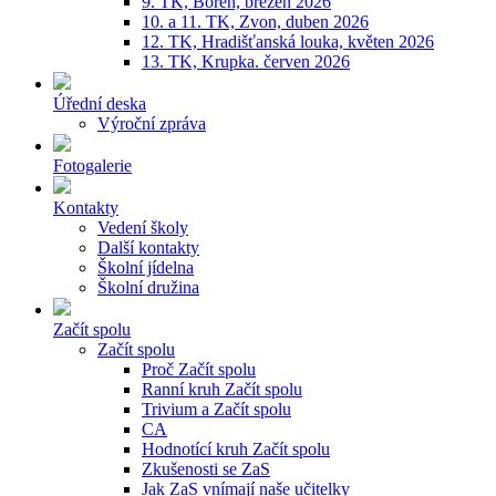
9. TK, Bořeň, březen 2026
10. a 11. TK, Zvon, duben 2026
12. TK, Hradišťanská louka, květen 2026
13. TK, Krupka. červen 2026
Úřední deska
Výroční zpráva
Fotogalerie
Kontakty
Vedení školy
Další kontakty
Školní jídelna
Školní družina
Začít spolu
Začít spolu
Proč Začít spolu
Ranní kruh Začít spolu
Trivium a Začít spolu
CA
Hodnotící kruh Začít spolu
Zkušenosti se ZaS
Jak ZaS vnímají naše učitelky