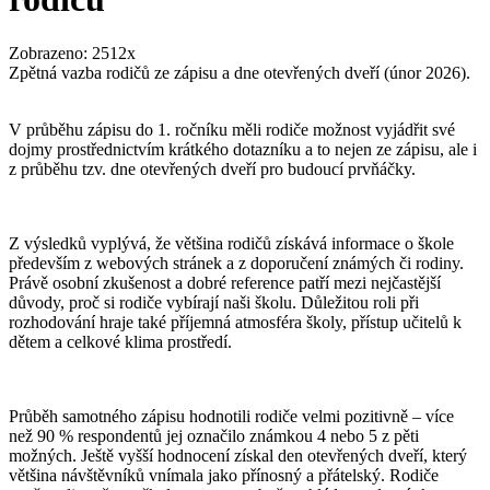
Zobrazeno: 2512x
Zpětná vazba rodičů ze zápisu a dne otevřených dveří (únor 2026).
V průběhu zápisu do 1. ročníku měli rodiče možnost vyjádřit své
dojmy prostřednictvím krátkého dotazníku a to nejen ze zápisu, ale i
z průběhu tzv. dne otevřených dveří pro budoucí prvňáčky.
Z výsledků vyplývá, že většina rodičů získává informace o škole
především z webových stránek a z doporučení známých či rodiny.
Právě osobní zkušenost a dobré reference patří mezi nejčastější
důvody, proč si rodiče vybírají naši školu. Důležitou roli při
rozhodování hraje také příjemná atmosféra školy, přístup učitelů k
dětem a celkové klima prostředí.
Průběh samotného zápisu hodnotili rodiče velmi pozitivně – více
než 90 % respondentů jej označilo známkou 4 nebo 5 z pěti
možných. Ještě vyšší hodnocení získal den otevřených dveří, který
většina návštěvníků vnímala jako přínosný a přátelský. Rodiče