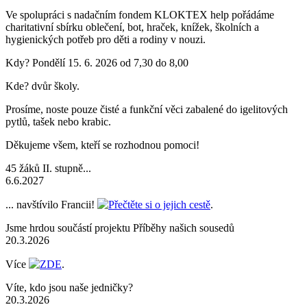
Ve spolupráci s nadačním fondem KLOKTEX help pořádáme
charitativní sbírku oblečení, bot, hraček, knížek, školních a
hygienických potřeb pro děti a rodiny v nouzi.
Kdy? Pondělí 15. 6. 2026 od 7,30 do 8,00
Kde? dvůr školy.
Prosíme, noste pouze čisté a funkční věci zabalené do igelitových
pytlů, tašek nebo krabic.
Děkujeme všem, kteří se rozhodnou pomoci!
45 žáků II. stupně...
6.6.2027
... navštívilo Francii!
Přečtěte si o jejich cestě
.
Jsme hrdou součástí projektu Příběhy našich sousedů
20.3.2026
Více
ZDE
.
Víte, kdo jsou naše jedničky?
20.3.2026