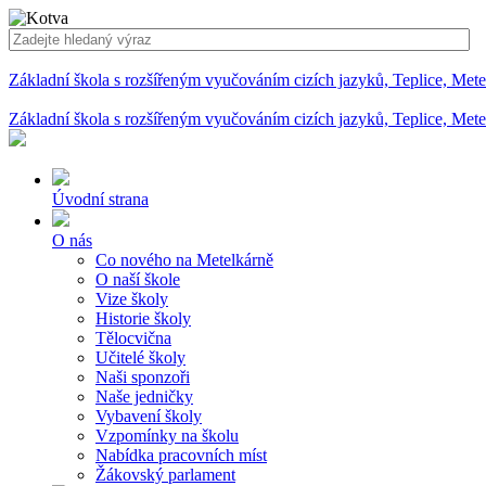
Základní škola s rozšířeným vyučováním cizích jazyků, Teplice, Met
Základní škola s rozšířeným vyučováním cizích jazyků, Teplice, Met
Úvodní strana
O nás
Co nového na Metelkárně
O naší škole
Vize školy
Historie školy
Tělocvična
Učitelé školy
Naši sponzoři
Naše jedničky
Vybavení školy
Vzpomínky na školu
Nabídka pracovních míst
Žákovský parlament