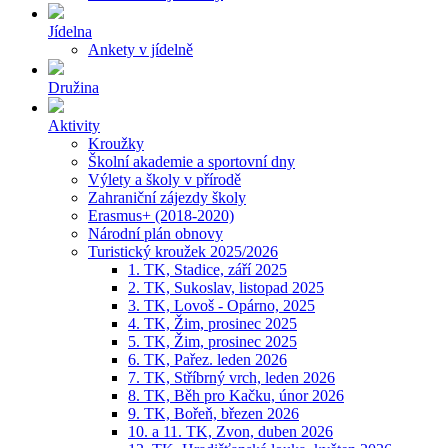
Jídelna
Ankety v jídelně
Družina
Aktivity
Kroužky
Školní akademie a sportovní dny
Výlety a školy v přírodě
Zahraniční zájezdy školy
Erasmus+ (2018-2020)
Národní plán obnovy
Turistický kroužek 2025/2026
1. TK, Stadice, září 2025
2. TK, Sukoslav, listopad 2025
3. TK, Lovoš - Opárno, 2025
4. TK, Žim, prosinec 2025
5. TK, Žim, prosinec 2025
6. TK, Pařez. leden 2026
7. TK, Stříbrný vrch, leden 2026
8. TK, Běh pro Kačku, únor 2026
9. TK, Bořeň, březen 2026
10. a 11. TK, Zvon, duben 2026