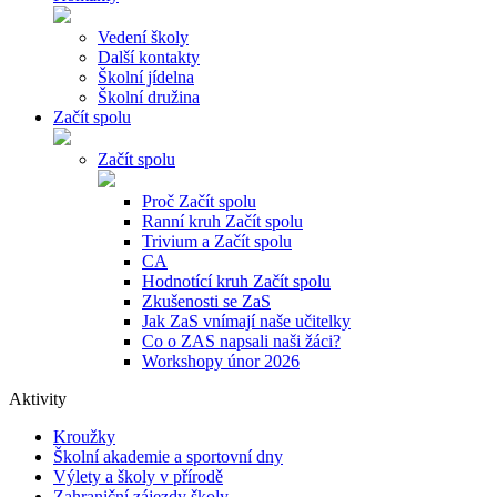
Vedení školy
Další kontakty
Školní jídelna
Školní družina
Začít spolu
Začít spolu
Proč Začít spolu
Ranní kruh Začít spolu
Trivium a Začít spolu
CA
Hodnotící kruh Začít spolu
Zkušenosti se ZaS
Jak ZaS vnímají naše učitelky
Co o ZAS napsali naši žáci?
Workshopy únor 2026
Aktivity
Kroužky
Školní akademie a sportovní dny
Výlety a školy v přírodě
Zahraniční zájezdy školy