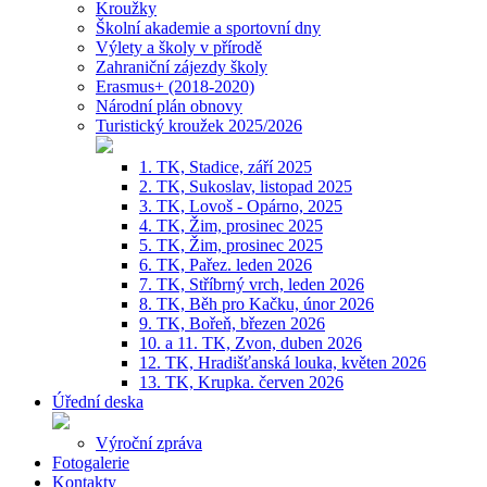
Kroužky
Školní akademie a sportovní dny
Výlety a školy v přírodě
Zahraniční zájezdy školy
Erasmus+ (2018-2020)
Národní plán obnovy
Turistický kroužek 2025/2026
1. TK, Stadice, září 2025
2. TK, Sukoslav, listopad 2025
3. TK, Lovoš - Opárno, 2025
4. TK, Žim, prosinec 2025
5. TK, Žim, prosinec 2025
6. TK, Pařez. leden 2026
7. TK, Stříbrný vrch, leden 2026
8. TK, Běh pro Kačku, únor 2026
9. TK, Bořeň, březen 2026
10. a 11. TK, Zvon, duben 2026
12. TK, Hradišťanská louka, květen 2026
13. TK, Krupka. červen 2026
Úřední deska
Výroční zpráva
Fotogalerie
Kontakty