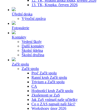
12. TK, Hradišťanská louka, květen 2026
13. TK, Krupka. červen 2026
Úřední deska
Výroční zpráva
Fotogalerie
Kontakty
Vedení školy
Další kontakty
Školní jídelna
Školní družina
Začít spolu
Začít spolu
Proč Začít spolu
Ranní kruh Začít spolu
Trivium a Začít spolu
CA
Hodnotící kruh Začít spolu
Zkušenosti se ZaS
Jak ZaS vnímají naše učitelky
Co o ZAS napsali naši žáci?
Workshopy únor 2026