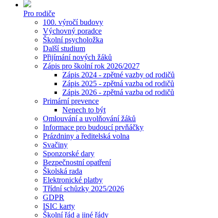
Pro rodiče
100. výročí budovy
Výchovný poradce
Školní psycholožka
Další studium
Přijímání nových žáků
Zápis pro školní rok 2026/2027
Zápis 2024 - zpětné vazby od rodičů
Zápis 2025 - zpětná vazba od rodičů
Zápis 2026 - zpětná vazba od rodičů
Primární prevence
Nenech to být
Omlouvání a uvolňování žáků
Informace pro budoucí prvňáčky
Prázdniny a ředitelská volna
Svačiny
Sponzorské dary
Bezpečnostní opatření
Školská rada
Elektronické platby
Třídní schůzky 2025/2026
GDPR
ISIC karty
Školní řád a jiné řády