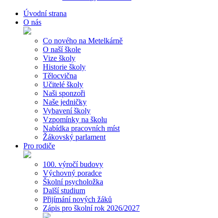
Úvodní strana
O nás
Co nového na Metelkárně
O naší škole
Vize školy
Historie školy
Tělocvična
Učitelé školy
Naši sponzoři
Naše jedničky
Vybavení školy
Vzpomínky na školu
Nabídka pracovních míst
Žákovský parlament
Pro rodiče
100. výročí budovy
Výchovný poradce
Školní psycholožka
Další studium
Přijímání nových žáků
Zápis pro školní rok 2026/2027