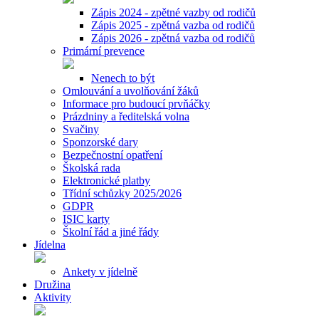
Zápis 2024 - zpětné vazby od rodičů
Zápis 2025 - zpětná vazba od rodičů
Zápis 2026 - zpětná vazba od rodičů
Primární prevence
Nenech to být
Omlouvání a uvolňování žáků
Informace pro budoucí prvňáčky
Prázdniny a ředitelská volna
Svačiny
Sponzorské dary
Bezpečnostní opatření
Školská rada
Elektronické platby
Třídní schůzky 2025/2026
GDPR
ISIC karty
Školní řád a jiné řády
Jídelna
Ankety v jídelně
Družina
Aktivity