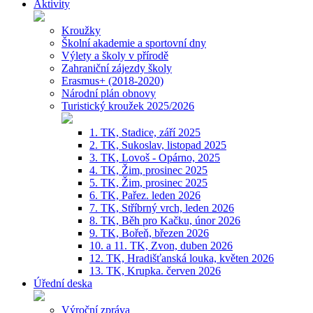
Aktivity
Kroužky
Školní akademie a sportovní dny
Výlety a školy v přírodě
Zahraniční zájezdy školy
Erasmus+ (2018-2020)
Národní plán obnovy
Turistický kroužek 2025/2026
1. TK, Stadice, září 2025
2. TK, Sukoslav, listopad 2025
3. TK, Lovoš - Opárno, 2025
4. TK, Žim, prosinec 2025
5. TK, Žim, prosinec 2025
6. TK, Pařez. leden 2026
7. TK, Stříbrný vrch, leden 2026
8. TK, Běh pro Kačku, únor 2026
9. TK, Bořeň, březen 2026
10. a 11. TK, Zvon, duben 2026
12. TK, Hradišťanská louka, květen 2026
13. TK, Krupka. červen 2026
Úřední deska
Výroční zpráva