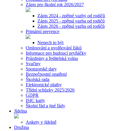
Zápis pro školní rok 2026/2027
Zápis 2024 - zpětné vazby od rodičů
Zápis 2025 - zpětná vazba od rodičů
Zápis 2026 - zpětná vazba od rodičů
Primární prevence
Nenech to být
Omlouvání a uvolňování žáků
Informace pro budoucí prvňáčky
Prázdniny a ředitelská volna
Svačiny
Sponzorské dary
Bezpečnostní opatření
Školská rada
Elektronické platby
Třídní schůzky 2025/2026
GDPR
ISIC karty
Školní řád a jiné řády
Jídelna
Ankety v jídelně
Družina