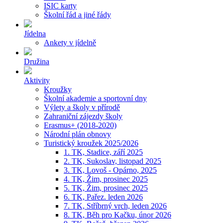
ISIC karty
Školní řád a jiné řády
Jídelna
Ankety v jídelně
Družina
Aktivity
Kroužky
Školní akademie a sportovní dny
Výlety a školy v přírodě
Zahraniční zájezdy školy
Erasmus+ (2018-2020)
Národní plán obnovy
Turistický kroužek 2025/2026
1. TK, Stadice, září 2025
2. TK, Sukoslav, listopad 2025
3. TK, Lovoš - Opárno, 2025
4. TK, Žim, prosinec 2025
5. TK, Žim, prosinec 2025
6. TK, Pařez. leden 2026
7. TK, Stříbrný vrch, leden 2026
8. TK, Běh pro Kačku, únor 2026