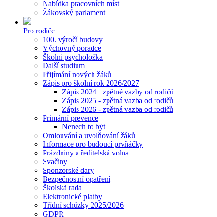
Nabídka pracovních míst
Žákovský parlament
Pro rodiče
100. výročí budovy
Výchovný poradce
Školní psycholožka
Další studium
Přijímání nových žáků
Zápis pro školní rok 2026/2027
Zápis 2024 - zpětné vazby od rodičů
Zápis 2025 - zpětná vazba od rodičů
Zápis 2026 - zpětná vazba od rodičů
Primární prevence
Nenech to být
Omlouvání a uvolňování žáků
Informace pro budoucí prvňáčky
Prázdniny a ředitelská volna
Svačiny
Sponzorské dary
Bezpečnostní opatření
Školská rada
Elektronické platby
Třídní schůzky 2025/2026
GDPR