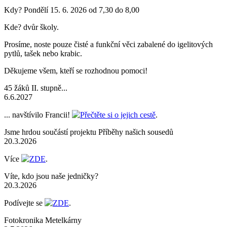
Kdy? Pondělí 15. 6. 2026 od 7,30 do 8,00
Kde? dvůr školy.
Prosíme, noste pouze čisté a funkční věci zabalené do igelitových
pytlů, tašek nebo krabic.
Děkujeme všem, kteří se rozhodnou pomoci!
45 žáků II. stupně...
6.6.2027
... navštívilo Francii!
Přečtěte si o jejich cestě
.
Jsme hrdou součástí projektu Příběhy našich sousedů
20.3.2026
Více
ZDE
.
Víte, kdo jsou naše jedničky?
20.3.2026
Podívejte se
ZDE
.
Fotokronika Metelkárny