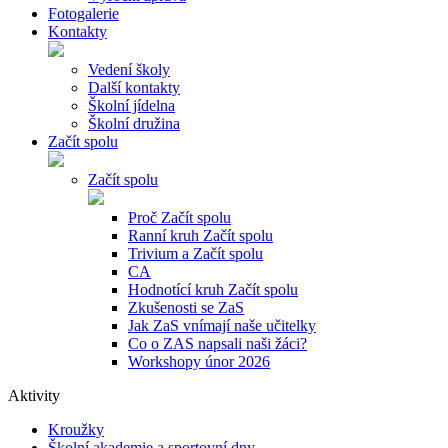
Fotogalerie
Kontakty
Vedení školy
Další kontakty
Školní jídelna
Školní družina
Začít spolu
Začít spolu
Proč Začít spolu
Ranní kruh Začít spolu
Trivium a Začít spolu
CA
Hodnotící kruh Začít spolu
Zkušenosti se ZaS
Jak ZaS vnímají naše učitelky
Co o ZAS napsali naši žáci?
Workshopy únor 2026
Aktivity
Kroužky
Školní akademie a sportovní dny