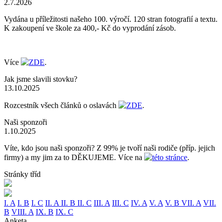
2.7.2026
Vydána u příležitosti našeho 100. výročí. 120 stran fotografií a textu.
K zakoupení ve škole za 400,- Kč do vyprodání zásob.
Více
ZDE
.
Jak jsme slavili stovku?
13.10.2025
Rozcestník všech článků o oslavách
ZDE
.
Naši sponzoři
1.10.2025
Víte, kdo jsou naši sponzoři? Z 99% je tvoří naši rodiče (příp. jejich
firmy) a my jim za to DĚKUJEME. Více na
této stránce
.
Stránky tříd
I. A
I. B
I. C
II. A
II. B
II. C
III. A
III. C
IV. A
V. A
V. B
VII. A
VII.
B
VIII. A
IX. B
IX. C
Anketa