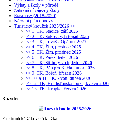
Výlety a školy v přírodě
Zahraniční zájezdy školy
Erasmus+ (2018-2020)
Národní plán obnovy
Turistický kroužek 2025/2026 >>
>> 1. TK, Stadice, září 2025
>> 2. TK, Sukoslav, listopad 2025
>> 3. TK, Lovoš - Opárno, 2025
>> 4. TK, Žim, prosinec 2025
>> 5. TK, Žim, prosinec 2025
>> 6. TK, Pařez. leden 2026
>> 7. TK, Stříbrný vrch, leden 2026
>> 8. TK, Běh pro Kačku, únor 2026
>> 9. TK, Bořeň, březen 2026
>> 10. a 11. TK, Zvon, duben 2026
>> 12. TK, Hradišťanská louka, květen 2026
>> 13. TK, Krupka. červen 2026
Rozvrhy
Rozvrh hodin 2025/2026
Elektronická žákovská knížka