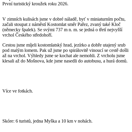
První turistický kroužek roku 2026.
V zimních kulisách jsme v dobré náladě, byť v miniaturním počtu,
začali stoupat z náměstí Kostomlat směr Pařez, zvaný také Kloč
(německy špalek). Se svými 737 m n. m. se jedná o třetí nejvyšší
vrchol Českého středohoří.
Cestou jsme míjeli kostomlatský hrad, jezírko a dobře utajený srub
pod malým lomem. Pak už jsme po spirálovitě vinoucí se cestě došli
až na vrchol. Výhledy jsme se kochat ale nemohli. Z vrcholu jsme
klesali až do Mošnova, kde jsme nasedli do autobusu, a hurá domů.
Více ve fotkách.
Skóre: 6 turistů, jedna Myška a 10 km v nohách.