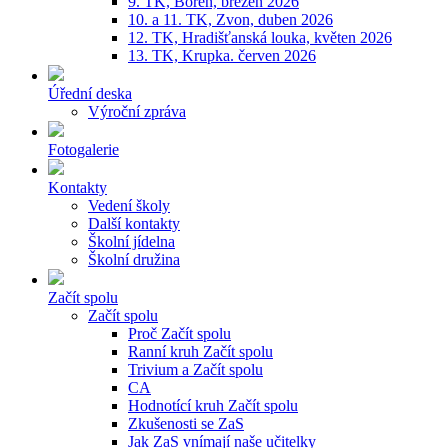
9. TK, Bořeň, březen 2026
10. a 11. TK, Zvon, duben 2026
12. TK, Hradišťanská louka, květen 2026
13. TK, Krupka. červen 2026
Úřední deska
Výroční zpráva
Fotogalerie
Kontakty
Vedení školy
Další kontakty
Školní jídelna
Školní družina
Začít spolu
Začít spolu
Proč Začít spolu
Ranní kruh Začít spolu
Trivium a Začít spolu
CA
Hodnotící kruh Začít spolu
Zkušenosti se ZaS
Jak ZaS vnímají naše učitelky