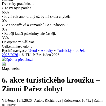
Dva roky prázdnin…
• To by byla paráda!
66%
• První rok ano, druhý už by mi škola chyběla.
0%
• Bez spolužáků a kamarádů? Ani náhodou!
0%
• Raději kratší prázdniny, ale častěji.
33%
Děkujeme za váš hlas
Celkem hlasovalo: 3
Rychlá navigace:
Úvod
»
Aktivity
»
Turistický kroužek
2025/2026
» 6. TK, Pařez. leden 2026
Zpět na předchozí
Mapa webu
6. akce turistického kroužku –
Zimní Pařez dobyt
Vloženo: 19.1.2026 | Autor: Richterova | Zobrazeno: 1041x | Zatím
neupraveno