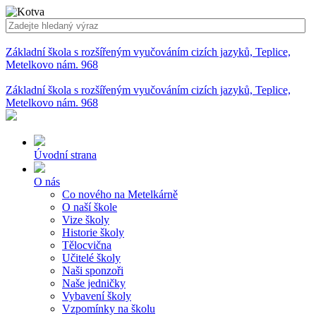
Základní škola s rozšířeným vyučováním cizích jazyků, Teplice,
Metelkovo nám. 968
Základní škola s rozšířeným vyučováním cizích jazyků, Teplice,
Metelkovo nám. 968
Úvodní strana
O nás
Co nového na Metelkárně
O naší škole
Vize školy
Historie školy
Tělocvična
Učitelé školy
Naši sponzoři
Naše jedničky
Vybavení školy
Vzpomínky na školu