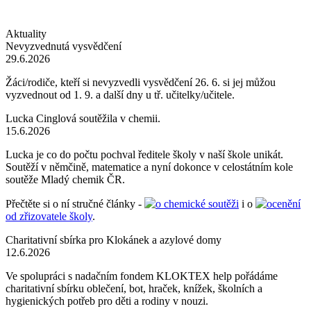
Aktuality
Nevyzvednutá vysvědčení
29.6.2026
Žáci/rodiče, kteří si nevyzvedli vysvědčení 26. 6. si jej můžou
vyzvednout od 1. 9. a další dny u tř. učitelky/učitele.
Lucka Cinglová soutěžila v chemii.
15.6.2026
Lucka je co do počtu pochval ředitele školy v naší škole unikát.
Soutěží v němčině, matematice a nyní dokonce v celostátním kole
soutěže Mladý chemik ČR.
Přečtěte si o ní stručné články -
o chemické soutěži
i o
ocenění
od zřizovatele školy
.
Charitativní sbírka pro Klokánek a azylové domy
12.6.2026
Ve spolupráci s nadačním fondem KLOKTEX help pořádáme
charitativní sbírku oblečení, bot, hraček, knížek, školních a
hygienických potřeb pro děti a rodiny v nouzi.