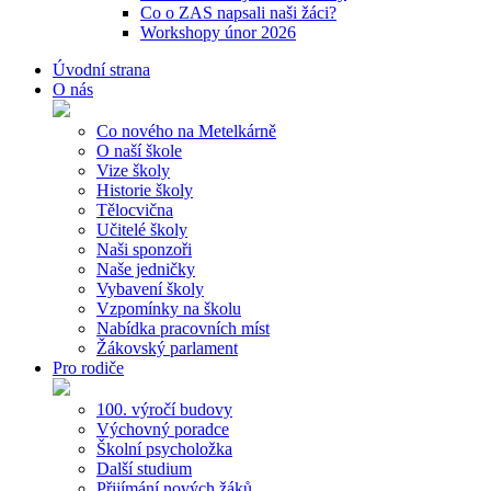
Co o ZAS napsali naši žáci?
Workshopy únor 2026
Úvodní strana
O nás
Co nového na Metelkárně
O naší škole
Vize školy
Historie školy
Tělocvična
Učitelé školy
Naši sponzoři
Naše jedničky
Vybavení školy
Vzpomínky na školu
Nabídka pracovních míst
Žákovský parlament
Pro rodiče
100. výročí budovy
Výchovný poradce
Školní psycholožka
Další studium
Přijímání nových žáků