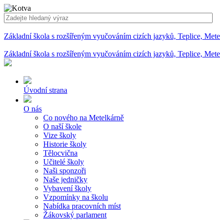
Základní škola s rozšířeným vyučováním cizích jazyků, Teplice, Met
Základní škola s rozšířeným vyučováním cizích jazyků, Teplice, Met
Úvodní strana
O nás
Co nového na Metelkárně
O naší škole
Vize školy
Historie školy
Tělocvična
Učitelé školy
Naši sponzoři
Naše jedničky
Vybavení školy
Vzpomínky na školu
Nabídka pracovních míst
Žákovský parlament