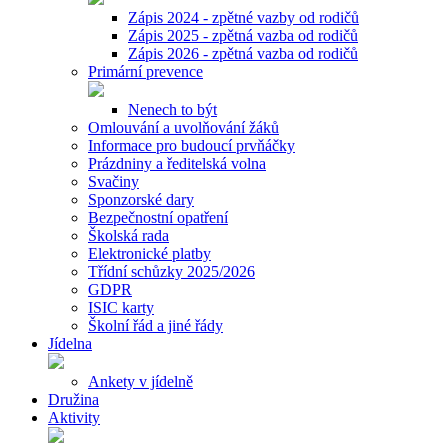
Zápis 2024 - zpětné vazby od rodičů
Zápis 2025 - zpětná vazba od rodičů
Zápis 2026 - zpětná vazba od rodičů
Primární prevence
Nenech to být
Omlouvání a uvolňování žáků
Informace pro budoucí prvňáčky
Prázdniny a ředitelská volna
Svačiny
Sponzorské dary
Bezpečnostní opatření
Školská rada
Elektronické platby
Třídní schůzky 2025/2026
GDPR
ISIC karty
Školní řád a jiné řády
Jídelna
Ankety v jídelně
Družina
Aktivity