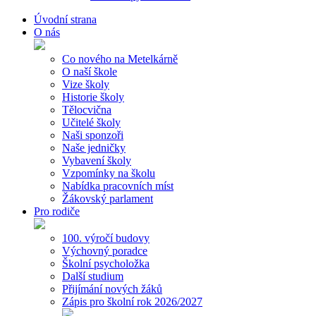
Úvodní strana
O nás
Co nového na Metelkárně
O naší škole
Vize školy
Historie školy
Tělocvična
Učitelé školy
Naši sponzoři
Naše jedničky
Vybavení školy
Vzpomínky na školu
Nabídka pracovních míst
Žákovský parlament
Pro rodiče
100. výročí budovy
Výchovný poradce
Školní psycholožka
Další studium
Přijímání nových žáků
Zápis pro školní rok 2026/2027