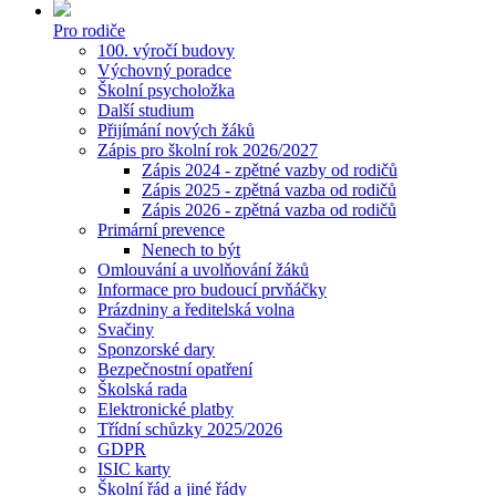
Pro rodiče
100. výročí budovy
Výchovný poradce
Školní psycholožka
Další studium
Přijímání nových žáků
Zápis pro školní rok 2026/2027
Zápis 2024 - zpětné vazby od rodičů
Zápis 2025 - zpětná vazba od rodičů
Zápis 2026 - zpětná vazba od rodičů
Primární prevence
Nenech to být
Omlouvání a uvolňování žáků
Informace pro budoucí prvňáčky
Prázdniny a ředitelská volna
Svačiny
Sponzorské dary
Bezpečnostní opatření
Školská rada
Elektronické platby
Třídní schůzky 2025/2026
GDPR
ISIC karty
Školní řád a jiné řády