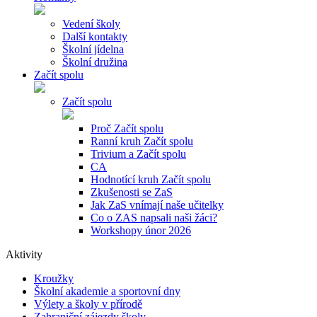
Vedení školy
Další kontakty
Školní jídelna
Školní družina
Začít spolu
Začít spolu
Proč Začít spolu
Ranní kruh Začít spolu
Trivium a Začít spolu
CA
Hodnotící kruh Začít spolu
Zkušenosti se ZaS
Jak ZaS vnímají naše učitelky
Co o ZAS napsali naši žáci?
Workshopy únor 2026
Aktivity
Kroužky
Školní akademie a sportovní dny
Výlety a školy v přírodě
Zahraniční zájezdy školy