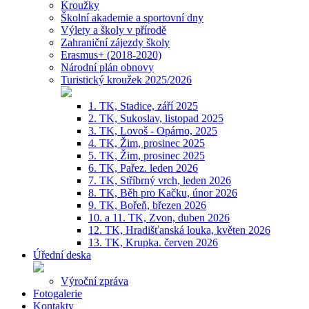
Kroužky
Školní akademie a sportovní dny
Výlety a školy v přírodě
Zahraniční zájezdy školy
Erasmus+ (2018-2020)
Národní plán obnovy
Turistický kroužek 2025/2026
1. TK, Stadice, září 2025
2. TK, Sukoslav, listopad 2025
3. TK, Lovoš - Opárno, 2025
4. TK, Žim, prosinec 2025
5. TK, Žim, prosinec 2025
6. TK, Pařez. leden 2026
7. TK, Stříbrný vrch, leden 2026
8. TK, Běh pro Kačku, únor 2026
9. TK, Bořeň, březen 2026
10. a 11. TK, Zvon, duben 2026
12. TK, Hradišťanská louka, květen 2026
13. TK, Krupka. červen 2026
Úřední deska
Výroční zpráva
Fotogalerie
Kontakty