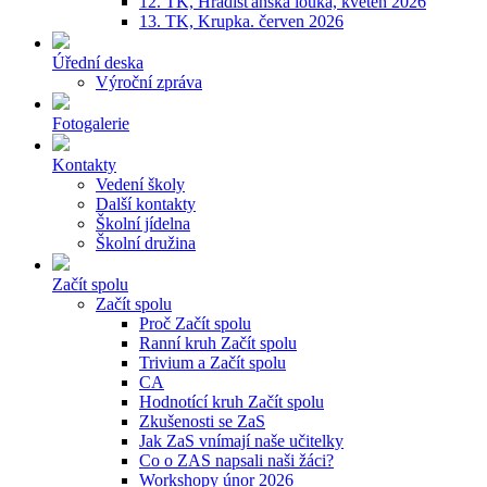
12. TK, Hradišťanská louka, květen 2026
13. TK, Krupka. červen 2026
Úřední deska
Výroční zpráva
Fotogalerie
Kontakty
Vedení školy
Další kontakty
Školní jídelna
Školní družina
Začít spolu
Začít spolu
Proč Začít spolu
Ranní kruh Začít spolu
Trivium a Začít spolu
CA
Hodnotící kruh Začít spolu
Zkušenosti se ZaS
Jak ZaS vnímají naše učitelky
Co o ZAS napsali naši žáci?
Workshopy únor 2026