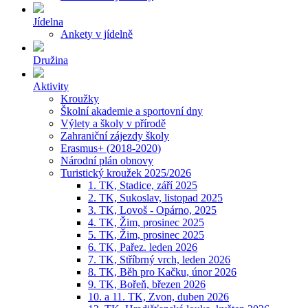
Jídelna
Ankety v jídelně
Družina
Aktivity
Kroužky
Školní akademie a sportovní dny
Výlety a školy v přírodě
Zahraniční zájezdy školy
Erasmus+ (2018-2020)
Národní plán obnovy
Turistický kroužek 2025/2026
1. TK, Stadice, září 2025
2. TK, Sukoslav, listopad 2025
3. TK, Lovoš - Opárno, 2025
4. TK, Žim, prosinec 2025
5. TK, Žim, prosinec 2025
6. TK, Pařez. leden 2026
7. TK, Stříbrný vrch, leden 2026
8. TK, Běh pro Kačku, únor 2026
9. TK, Bořeň, březen 2026
10. a 11. TK, Zvon, duben 2026