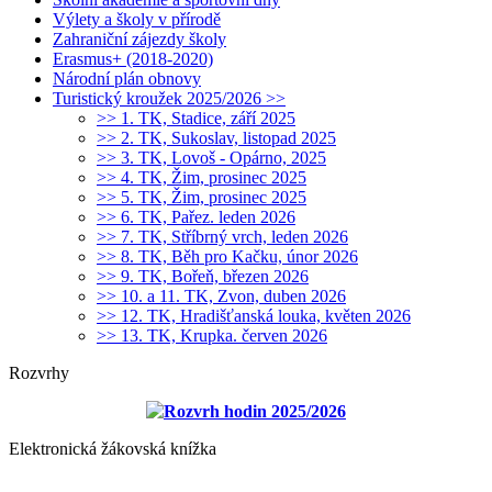
Výlety a školy v přírodě
Zahraniční zájezdy školy
Erasmus+ (2018-2020)
Národní plán obnovy
Turistický kroužek 2025/2026 >>
>> 1. TK, Stadice, září 2025
>> 2. TK, Sukoslav, listopad 2025
>> 3. TK, Lovoš - Opárno, 2025
>> 4. TK, Žim, prosinec 2025
>> 5. TK, Žim, prosinec 2025
>> 6. TK, Pařez. leden 2026
>> 7. TK, Stříbrný vrch, leden 2026
>> 8. TK, Běh pro Kačku, únor 2026
>> 9. TK, Bořeň, březen 2026
>> 10. a 11. TK, Zvon, duben 2026
>> 12. TK, Hradišťanská louka, květen 2026
>> 13. TK, Krupka. červen 2026
Rozvrhy
Rozvrh hodin 2025/2026
Elektronická žákovská knížka