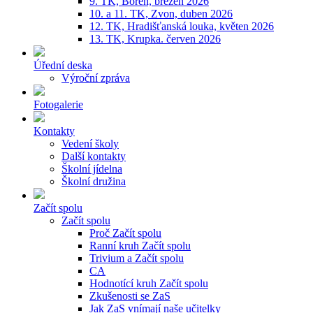
9. TK, Bořeň, březen 2026
10. a 11. TK, Zvon, duben 2026
12. TK, Hradišťanská louka, květen 2026
13. TK, Krupka. červen 2026
Úřední deska
Výroční zpráva
Fotogalerie
Kontakty
Vedení školy
Další kontakty
Školní jídelna
Školní družina
Začít spolu
Začít spolu
Proč Začít spolu
Ranní kruh Začít spolu
Trivium a Začít spolu
CA
Hodnotící kruh Začít spolu
Zkušenosti se ZaS
Jak ZaS vnímají naše učitelky