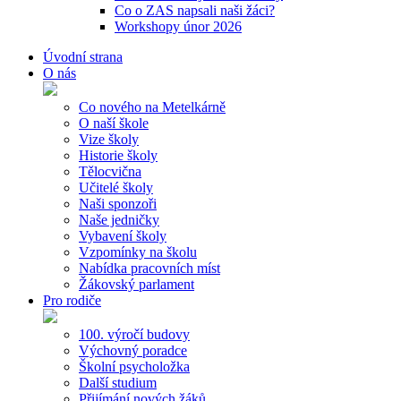
Co o ZAS napsali naši žáci?
Workshopy únor 2026
Úvodní strana
O nás
Co nového na Metelkárně
O naší škole
Vize školy
Historie školy
Tělocvična
Učitelé školy
Naši sponzoři
Naše jedničky
Vybavení školy
Vzpomínky na školu
Nabídka pracovních míst
Žákovský parlament
Pro rodiče
100. výročí budovy
Výchovný poradce
Školní psycholožka
Další studium
Přijímání nových žáků