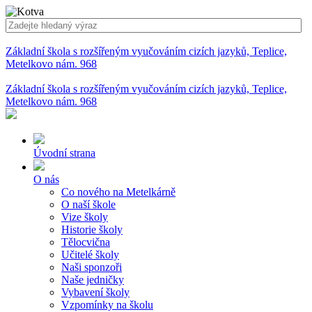
Základní škola s rozšířeným vyučováním cizích jazyků, Teplice,
Metelkovo nám. 968
Základní škola s rozšířeným vyučováním cizích jazyků, Teplice,
Metelkovo nám. 968
Úvodní strana
O nás
Co nového na Metelkárně
O naší škole
Vize školy
Historie školy
Tělocvična
Učitelé školy
Naši sponzoři
Naše jedničky
Vybavení školy
Vzpomínky na školu