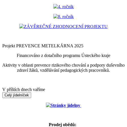
4. ročník
8. ročník
ZÁVĚREČNÉ ZHODNOCENÍ PROJEKTU
Projekt PREVENCE METELKÁRNA 2025
Financováno z dotačního programu Ústeckého kraje
Aktivity v oblasti prevence rizikového chování a podpory duševního
zdraví žáků, vzdělávání pedagogických pracovníků.
V příštích dnech vaříme
Celý jídelníček
Stránky jídelny
Prodej obědů: