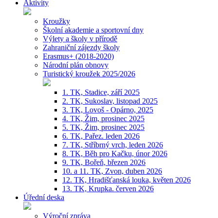
Aktivity
Kroužky
Školní akademie a sportovní dny
Výlety a školy v přírodě
Zahraniční zájezdy školy
Erasmus+ (2018-2020)
Národní plán obnovy
Turistický kroužek 2025/2026
1. TK, Stadice, září 2025
2. TK, Sukoslav, listopad 2025
3. TK, Lovoš - Opárno, 2025
4. TK, Žim, prosinec 2025
5. TK, Žim, prosinec 2025
6. TK, Pařez. leden 2026
7. TK, Stříbrný vrch, leden 2026
8. TK, Běh pro Kačku, únor 2026
9. TK, Bořeň, březen 2026
10. a 11. TK, Zvon, duben 2026
12. TK, Hradišťanská louka, květen 2026
13. TK, Krupka. červen 2026
Úřední deska
Výroční zpráva