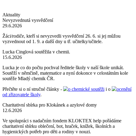
Aktuality
Nevyzvednutá vysvědčení
29.6.2026
Žáci/rodiče, kteří si nevyzvedli vysvědčení 26. 6. si jej můžou
vyzvednout od 1. 9. a další dny u tř. učitelky/učitele.
Lucka Cinglová soutěžila v chemii.
15.6.2026
Lucka je co do počtu pochval ředitele školy v naší škole unikát.
Soutěží v němčině, matematice a nyní dokonce v celostátním kole
soutěže Mladý chemik ČR.
Přečtěte si o ní stručné články -
o chemické soutěži
i o
ocenění
od zřizovatele školy
.
Charitativní sbírka pro Klokánek a azylové domy
12.6.2026
Ve spolupráci s nadačním fondem KLOKTEX help pořádáme
charitativní sbírku oblečení, bot, hraček, knížek, školních a
hygienických potřeb pro děti a rodiny v nouzi.