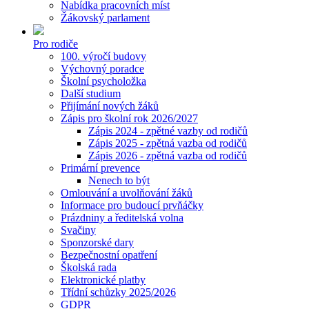
Nabídka pracovních míst
Žákovský parlament
Pro rodiče
100. výročí budovy
Výchovný poradce
Školní psycholožka
Další studium
Přijímání nových žáků
Zápis pro školní rok 2026/2027
Zápis 2024 - zpětné vazby od rodičů
Zápis 2025 - zpětná vazba od rodičů
Zápis 2026 - zpětná vazba od rodičů
Primární prevence
Nenech to být
Omlouvání a uvolňování žáků
Informace pro budoucí prvňáčky
Prázdniny a ředitelská volna
Svačiny
Sponzorské dary
Bezpečnostní opatření
Školská rada
Elektronické platby
Třídní schůzky 2025/2026
GDPR