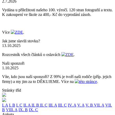
2.7.2026
Vydána u příležitosti našeho 100. výročí. 120 stran fotografií a textu.
K zakoupení ve škole za 400,- Kč do vyprodání zásob.
Více
ZDE
.
Jak jsme slavili stovku?
13.10.2025
Rozcestník všech článků o oslavách
ZDE
.
Naši sponzoři
1.10.2025
Víte, kdo jsou naši sponzoři? Z 99% je tvoří naši rodiče (příp. jejich
firmy) a my jim za to DĚKUJEME. Více na
této stránce
.
Stránky tříd
I. A
I. B
I. C
II. A
II. B
II. C
III. A
III. C
IV. A
V. A
V. B
VII. A
VII.
B
VIII. A
IX. B
IX. C
Anketa