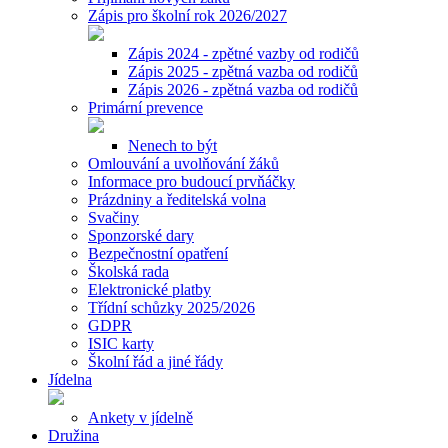
Zápis pro školní rok 2026/2027
Zápis 2024 - zpětné vazby od rodičů
Zápis 2025 - zpětná vazba od rodičů
Zápis 2026 - zpětná vazba od rodičů
Primární prevence
Nenech to být
Omlouvání a uvolňování žáků
Informace pro budoucí prvňáčky
Prázdniny a ředitelská volna
Svačiny
Sponzorské dary
Bezpečnostní opatření
Školská rada
Elektronické platby
Třídní schůzky 2025/2026
GDPR
ISIC karty
Školní řád a jiné řády
Jídelna
Ankety v jídelně
Družina