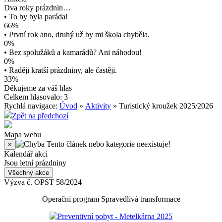
Dva roky prázdnin…
• To by byla paráda!
66%
• První rok ano, druhý už by mi škola chyběla.
0%
• Bez spolužáků a kamarádů? Ani náhodou!
0%
• Raději kratší prázdniny, ale častěji.
33%
Děkujeme za váš hlas
Celkem hlasovalo: 3
Rychlá navigace:
Úvod
»
Aktivity
» Turistický kroužek 2025/2026
Zpět na předchozí
Mapa webu
Tento článek nebo kategorie neexistuje!
×
Kalendář akcí
Jsou letní prázdniny
Všechny akce
Výzva č. OPST 58/2024
Operační program Spravedlivá transformace
Preventivní pobyt - Metelkárna 2025