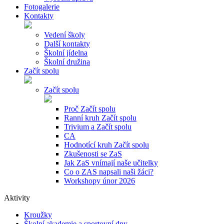
Fotogalerie
Kontakty
Vedení školy
Další kontakty
Školní jídelna
Školní družina
Začít spolu
Začít spolu
Proč Začít spolu
Ranní kruh Začít spolu
Trivium a Začít spolu
CA
Hodnotící kruh Začít spolu
Zkušenosti se ZaS
Jak ZaS vnímají naše učitelky
Co o ZAS napsali naši žáci?
Workshopy únor 2026
Aktivity
Kroužky
Školní akademie a sportovní dny