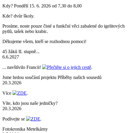
Kdy? Pondělí 15. 6. 2026 od 7,30 do 8,00
Kde? dvůr školy.
Prosíme, noste pouze čisté a funkční věci zabalené do igelitových
pytlů, tašek nebo krabic.
Děkujeme všem, kteří se rozhodnou pomoci!
45 žáků II. stupně...
6.6.2027
... navštívilo Francii!
Přečtěte si o jejich cestě
.
Jsme hrdou součástí projektu Příběhy našich sousedů
20.3.2026
Více
ZDE
.
Víte, kdo jsou naše jedničky?
20.3.2026
Podívejte se
ZDE
.
Fotokronika Metelkárny