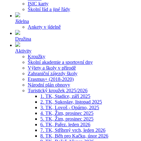
ISIC karty
Školní řád a jiné řády
Jídelna
Ankety v jídelně
Družina
Aktivity
Kroužky
Školní akademie a sportovní dny
Výlety a školy v přírodě
Zahraniční zájezdy školy
Erasmus+ (2018-2020)
Národní plán obnovy
Turistický kroužek 2025/2026
1. TK, Stadice, září 2025
2. TK, Sukoslav, listopad 2025
3. TK, Lovoš - Opárno, 2025
4. TK, Žim, prosinec 2025
5. TK, Žim, prosinec 2025
6. TK, Pařez. leden 2026
7. TK, Stříbrný vrch, leden 2026
8. TK, Běh pro Kačku, únor 2026