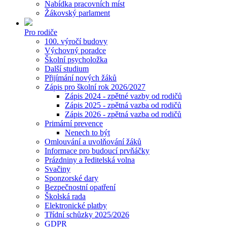
Nabídka pracovních míst
Žákovský parlament
Pro rodiče
100. výročí budovy
Výchovný poradce
Školní psycholožka
Další studium
Přijímání nových žáků
Zápis pro školní rok 2026/2027
Zápis 2024 - zpětné vazby od rodičů
Zápis 2025 - zpětná vazba od rodičů
Zápis 2026 - zpětná vazba od rodičů
Primární prevence
Nenech to být
Omlouvání a uvolňování žáků
Informace pro budoucí prvňáčky
Prázdniny a ředitelská volna
Svačiny
Sponzorské dary
Bezpečnostní opatření
Školská rada
Elektronické platby
Třídní schůzky 2025/2026
GDPR