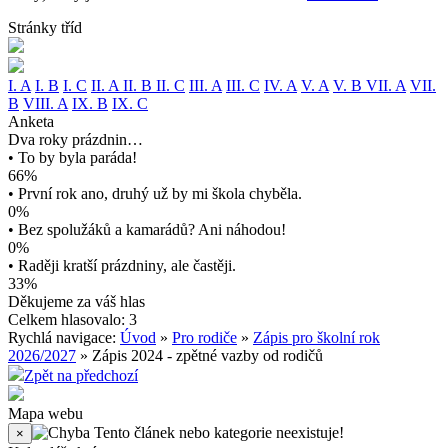
Stránky tříd
I. A
I. B
I. C
II. A
II. B
II. C
III. A
III. C
IV. A
V. A
V. B
VII. A
VII.
B
VIII. A
IX. B
IX. C
Anketa
Dva roky prázdnin…
• To by byla paráda!
66%
• První rok ano, druhý už by mi škola chyběla.
0%
• Bez spolužáků a kamarádů? Ani náhodou!
0%
• Raději kratší prázdniny, ale častěji.
33%
Děkujeme za váš hlas
Celkem hlasovalo: 3
Rychlá navigace:
Úvod
»
Pro rodiče
»
Zápis pro školní rok
2026/2027
» Zápis 2024 - zpětné vazby od rodičů
Zpět na předchozí
Mapa webu
Tento článek nebo kategorie neexistuje!
×