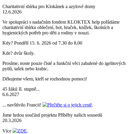
Charitativní sbírka pro Klokánek a azylové domy
12.6.2026
Ve spolupráci s nadačním fondem KLOKTEX help pořádáme
charitativní sbírku oblečení, bot, hraček, knížek, školních a
hygienických potřeb pro děti a rodiny v nouzi.
Kdy? Pondělí 15. 6. 2026 od 7,30 do 8,00
Kde? dvůr školy.
Prosíme, noste pouze čisté a funkční věci zabalené do igelitových
pytlů, tašek nebo krabic.
Děkujeme všem, kteří se rozhodnou pomoci!
45 žáků II. stupně...
6.6.2027
... navštívilo Francii!
Přečtěte si o jejich cestě
.
Jsme hrdou součástí projektu Příběhy našich sousedů
20.3.2026
Více
ZDE
.