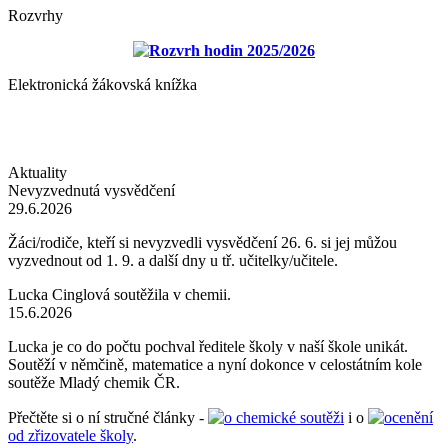
Rozvrhy
Rozvrh hodin 2025/2026
Elektronická žákovská knížka
Aktuality
Nevyzvednutá vysvědčení
29.6.2026
Žáci/rodiče, kteří si nevyzvedli vysvědčení 26. 6. si jej můžou
vyzvednout od 1. 9. a další dny u tř. učitelky/učitele.
Lucka Cinglová soutěžila v chemii.
15.6.2026
Lucka je co do počtu pochval ředitele školy v naší škole unikát.
Soutěží v němčině, matematice a nyní dokonce v celostátním kole
soutěže Mladý chemik ČR.
Přečtěte si o ní stručné články -
o chemické soutěži
i o
ocenění
od zřizovatele školy
.