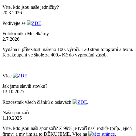
Víte, kdo jsou naše jedničky?
20.3.2026
Podívejte se
ZDE
.
Fotokronika Metelkárny
2.7.2026
Vydána u příležitosti našeho 100. výročí. 120 stran fotografií a textu.
K zakoupení ve škole za 400,- Kč do vyprodání zásob.
Více
ZDE
.
Jak jsme slavili stovku?
13.10.2025
Rozcestník všech článků o oslavách
ZDE
.
Naši sponzoři
1.10.2025
Víte, kdo jsou naši sponzoři? Z 99% je tvoří naši rodiče (příp. jejich
firmy) a my jim za to DĚKUJEME. Více na
této stránce
.