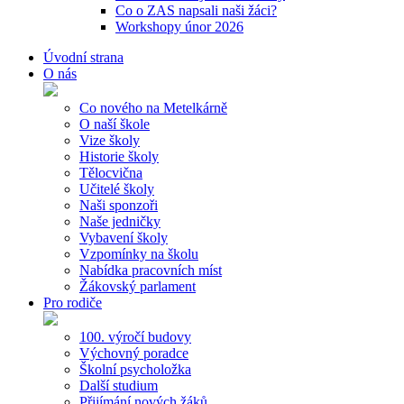
Co o ZAS napsali naši žáci?
Workshopy únor 2026
Úvodní strana
O nás
Co nového na Metelkárně
O naší škole
Vize školy
Historie školy
Tělocvična
Učitelé školy
Naši sponzoři
Naše jedničky
Vybavení školy
Vzpomínky na školu
Nabídka pracovních míst
Žákovský parlament
Pro rodiče
100. výročí budovy
Výchovný poradce
Školní psycholožka
Další studium
Přijímání nových žáků