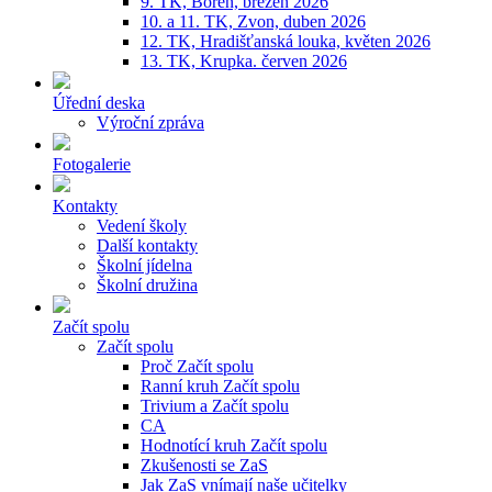
9. TK, Bořeň, březen 2026
10. a 11. TK, Zvon, duben 2026
12. TK, Hradišťanská louka, květen 2026
13. TK, Krupka. červen 2026
Úřední deska
Výroční zpráva
Fotogalerie
Kontakty
Vedení školy
Další kontakty
Školní jídelna
Školní družina
Začít spolu
Začít spolu
Proč Začít spolu
Ranní kruh Začít spolu
Trivium a Začít spolu
CA
Hodnotící kruh Začít spolu
Zkušenosti se ZaS
Jak ZaS vnímají naše učitelky