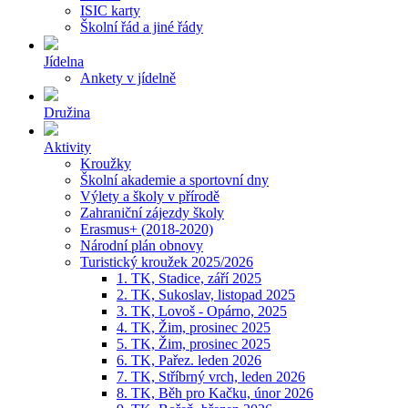
ISIC karty
Školní řád a jiné řády
Jídelna
Ankety v jídelně
Družina
Aktivity
Kroužky
Školní akademie a sportovní dny
Výlety a školy v přírodě
Zahraniční zájezdy školy
Erasmus+ (2018-2020)
Národní plán obnovy
Turistický kroužek 2025/2026
1. TK, Stadice, září 2025
2. TK, Sukoslav, listopad 2025
3. TK, Lovoš - Opárno, 2025
4. TK, Žim, prosinec 2025
5. TK, Žim, prosinec 2025
6. TK, Pařez. leden 2026
7. TK, Stříbrný vrch, leden 2026
8. TK, Běh pro Kačku, únor 2026