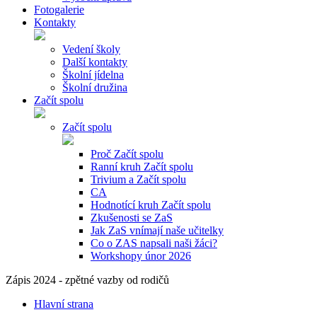
Fotogalerie
Kontakty
Vedení školy
Další kontakty
Školní jídelna
Školní družina
Začít spolu
Začít spolu
Proč Začít spolu
Ranní kruh Začít spolu
Trivium a Začít spolu
CA
Hodnotící kruh Začít spolu
Zkušenosti se ZaS
Jak ZaS vnímají naše učitelky
Co o ZAS napsali naši žáci?
Workshopy únor 2026
Zápis 2024 - zpětné vazby od rodičů
Hlavní strana