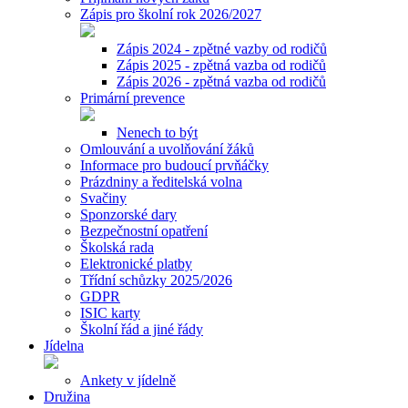
Zápis pro školní rok 2026/2027
Zápis 2024 - zpětné vazby od rodičů
Zápis 2025 - zpětná vazba od rodičů
Zápis 2026 - zpětná vazba od rodičů
Primární prevence
Nenech to být
Omlouvání a uvolňování žáků
Informace pro budoucí prvňáčky
Prázdniny a ředitelská volna
Svačiny
Sponzorské dary
Bezpečnostní opatření
Školská rada
Elektronické platby
Třídní schůzky 2025/2026
GDPR
ISIC karty
Školní řád a jiné řády
Jídelna
Ankety v jídelně
Družina