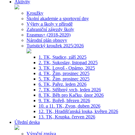
Aktivity
Kroužky
Školní akademie a sportovní dny
Výlety a školy v přírodě
Zahraniční zájezdy školy
Erasmus+ (2018-2020)
Národní plán obnovy
Turistický kroužek 2025/2026
1. TK, Stadice, září 2025
2. TK, Sukoslav, listopad 2025
3. TK, Lovoš - Opárno, 2025
4. TK, Žim, prosinec 2025
5. TK, Žim, prosinec 2025
6. TK, Pařez. leden 2026
7. TK, Stříbrný vrch, leden 2026
8. TK, Běh pro Kačku, únor 2026
9. TK, Bořeň, březen 2026
10. a 11. TK, Zvon, duben 2026
12. TK, Hradišťanská louka, květen 2026
13. TK, Krupka. červen 2026
Úřední deska
Výroční zpráva