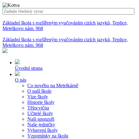
Základní škola s rozšířeným vyučováním cizích jazyků, Teplice,
Metelkovo nám. 968
Základní škola s rozšířeným vyučováním cizích jazyků, Teplice,
Metelkovo nám. 968
Úvodní strana
O nás
Co nového na Metelkárně
O naší škole
Vize školy
Historie školy
Tělocvična
Učitelé školy
Naši sponzoři
Naše jedničky
Vybavení školy
Vzpomínky na školu