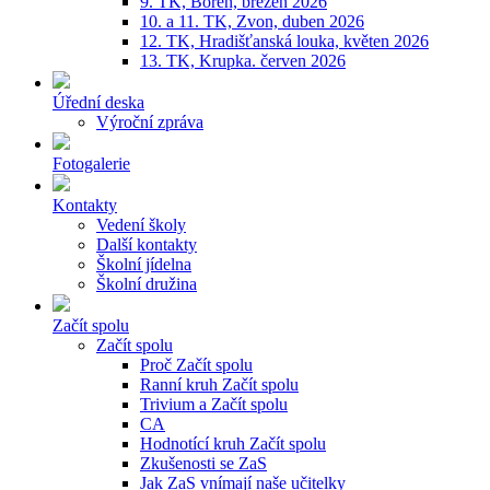
9. TK, Bořeň, březen 2026
10. a 11. TK, Zvon, duben 2026
12. TK, Hradišťanská louka, květen 2026
13. TK, Krupka. červen 2026
Úřední deska
Výroční zpráva
Fotogalerie
Kontakty
Vedení školy
Další kontakty
Školní jídelna
Školní družina
Začít spolu
Začít spolu
Proč Začít spolu
Ranní kruh Začít spolu
Trivium a Začít spolu
CA
Hodnotící kruh Začít spolu
Zkušenosti se ZaS
Jak ZaS vnímají naše učitelky