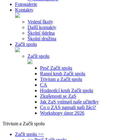
Fotogalerie
Kontakty
Vedení školy
Další kontakty
Školní jídelna
Školní družina
Začít spolu
Začít spolu
Proč Začít spolu
Ranní kruh Začít spolu
Trivium a Začít spolu
CA
Hodnotící kruh Začít spolu
Zkušenosti se ZaS
Jak ZaS vnímají naše učitelky
Co o ZAS napsali naši žáci?
Workshopy únor 2026
Trivium a Začít spolu
Začít spolu >>
>> Proč Začít spolu