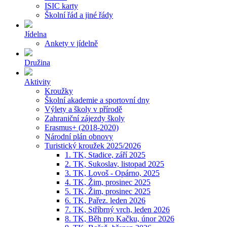
ISIC karty
Školní řád a jiné řády
Jídelna
Ankety v jídelně
Družina
Aktivity
Kroužky
Školní akademie a sportovní dny
Výlety a školy v přírodě
Zahraniční zájezdy školy
Erasmus+ (2018-2020)
Národní plán obnovy
Turistický kroužek 2025/2026
1. TK, Stadice, září 2025
2. TK, Sukoslav, listopad 2025
3. TK, Lovoš - Opárno, 2025
4. TK, Žim, prosinec 2025
5. TK, Žim, prosinec 2025
6. TK, Pařez. leden 2026
7. TK, Stříbrný vrch, leden 2026
8. TK, Běh pro Kačku, únor 2026