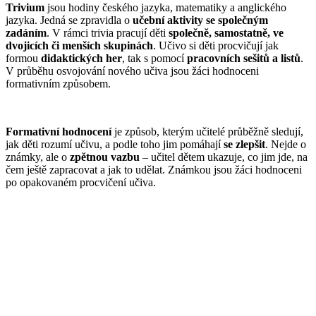
Trivium
jsou hodiny českého jazyka, matematiky a anglického
jazyka. Jedná se zpravidla o
učební aktivity se společným
zadáním
. V rámci trivia pracují děti
společně, samostatně, ve
dvojicích či menších skupinách
. Učivo si děti procvičují jak
formou
didaktických her
, tak s pomocí
pracovních sešitů a listů
.
V průběhu osvojování nového učiva jsou žáci hodnoceni
formativním způsobem.
Formativní hodnocení
je způsob, kterým učitelé průběžně sledují,
jak děti rozumí učivu, a podle toho jim pomáhají
se zlepšit
. Nejde o
známky, ale o
zpětnou vazbu
– učitel dětem ukazuje, co jim jde, na
čem ještě zapracovat a jak to udělat. Známkou jsou žáci hodnoceni
po opakovaném procvičení učiva.