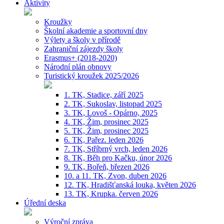
Aktivity
Kroužky
Školní akademie a sportovní dny
Výlety a školy v přírodě
Zahraniční zájezdy školy
Erasmus+ (2018-2020)
Národní plán obnovy
Turistický kroužek 2025/2026
1. TK, Stadice, září 2025
2. TK, Sukoslav, listopad 2025
3. TK, Lovoš - Opárno, 2025
4. TK, Žim, prosinec 2025
5. TK, Žim, prosinec 2025
6. TK, Pařez. leden 2026
7. TK, Stříbrný vrch, leden 2026
8. TK, Běh pro Kačku, únor 2026
9. TK, Bořeň, březen 2026
10. a 11. TK, Zvon, duben 2026
12. TK, Hradišťanská louka, květen 2026
13. TK, Krupka. červen 2026
Úřední deska
Výroční zpráva