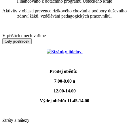
Financováno z dotačního programu Ústeckého kraje
Aktivity v oblasti prevence rizikového chování a podpory duševního
zdraví žáků, vzdělávání pedagogických pracovníků.
V příštích dnech vaříme
Celý jídelníček
Stránky jídelny
Prodej obědů:
7.00-8.00 a
12.00-14.00
Výdej obědů: 11.45-14.00
Ztráty a nálezy