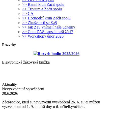
>> Ranní kruh Začít spolu
>> Trivium a Začít spolu
>> CA
>> Hodnotící kruh Začít spolu
>> Zkušenosti se ZaS
>> Jak ZaS vnímají naše učitelky
>> Co o ZAS napsali naši žáci?
>> Workshopy únor 2026
Rozvrhy
Rozvrh hodin 2025/2026
Elektronická žákovská knížka
Aktuality
Nevyzvednutá vysvědčení
29.6.2026
Žáci/rodiče, kteří si nevyzvedli vysvědčení 26. 6. si jej můžou
vyzvednout od 1. 9. a další dny u tř. učitelky/učitele.