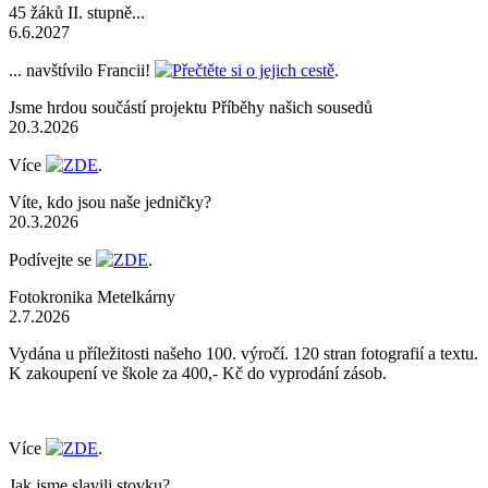
45 žáků II. stupně...
6.6.2027
... navštívilo Francii!
Přečtěte si o jejich cestě
.
Jsme hrdou součástí projektu Příběhy našich sousedů
20.3.2026
Více
ZDE
.
Víte, kdo jsou naše jedničky?
20.3.2026
Podívejte se
ZDE
.
Fotokronika Metelkárny
2.7.2026
Vydána u příležitosti našeho 100. výročí. 120 stran fotografií a textu.
K zakoupení ve škole za 400,- Kč do vyprodání zásob.
Více
ZDE
.
Jak jsme slavili stovku?