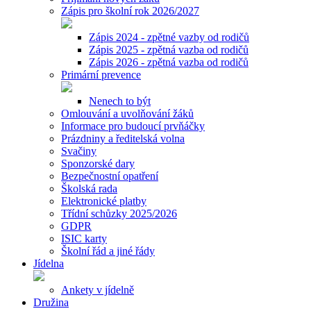
Zápis pro školní rok 2026/2027
Zápis 2024 - zpětné vazby od rodičů
Zápis 2025 - zpětná vazba od rodičů
Zápis 2026 - zpětná vazba od rodičů
Primární prevence
Nenech to být
Omlouvání a uvolňování žáků
Informace pro budoucí prvňáčky
Prázdniny a ředitelská volna
Svačiny
Sponzorské dary
Bezpečnostní opatření
Školská rada
Elektronické platby
Třídní schůzky 2025/2026
GDPR
ISIC karty
Školní řád a jiné řády
Jídelna
Ankety v jídelně
Družina