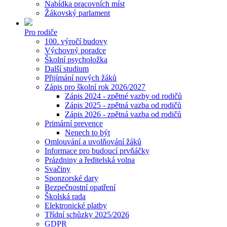
Nabídka pracovních míst
Žákovský parlament
Pro rodiče
100. výročí budovy
Výchovný poradce
Školní psycholožka
Další studium
Přijímání nových žáků
Zápis pro školní rok 2026/2027
Zápis 2024 - zpětné vazby od rodičů
Zápis 2025 - zpětná vazba od rodičů
Zápis 2026 - zpětná vazba od rodičů
Primární prevence
Nenech to být
Omlouvání a uvolňování žáků
Informace pro budoucí prvňáčky
Prázdniny a ředitelská volna
Svačiny
Sponzorské dary
Bezpečnostní opatření
Školská rada
Elektronické platby
Třídní schůzky 2025/2026
GDPR