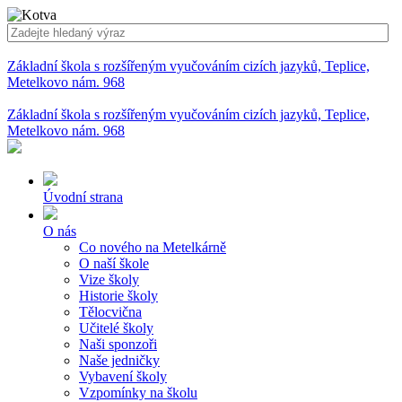
Základní škola s rozšířeným vyučováním cizích jazyků, Teplice,
Metelkovo nám. 968
Základní škola s rozšířeným vyučováním cizích jazyků, Teplice,
Metelkovo nám. 968
Úvodní strana
O nás
Co nového na Metelkárně
O naší škole
Vize školy
Historie školy
Tělocvična
Učitelé školy
Naši sponzoři
Naše jedničky
Vybavení školy
Vzpomínky na školu