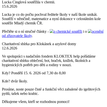
Lucka Cinglová soutěžila v chemii.
15.6.2026
Lucka je co do počtu pochval ředitele školy v naší škole unikát.
Soutěží v němčině, matematice a nyní dokonce v celostátním kole
soutěže Mladý chemik ČR.
Přečtěte si o ní stručné články -
o chemické soutěži
i o
ocenění
od zřizovatele školy
.
Charitativní sbírka pro Klokánek a azylové domy
12.6.2026
Ve spolupráci s nadačním fondem KLOKTEX help pořádáme
charitativní sbírku oblečení, bot, hraček, knížek, školních a
hygienických potřeb pro děti a rodiny v nouzi.
Kdy? Pondělí 15. 6. 2026 od 7,30 do 8,00
Kde? dvůr školy.
Prosíme, noste pouze čisté a funkční věci zabalené do igelitových
pytlů, tašek nebo krabic.
Děkujeme všem, kteří se rozhodnou pomoci!