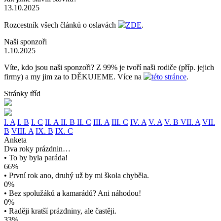
13.10.2025
Rozcestník všech článků o oslavách
ZDE
.
Naši sponzoři
1.10.2025
Víte, kdo jsou naši sponzoři? Z 99% je tvoří naši rodiče (příp. jejich
firmy) a my jim za to DĚKUJEME. Více na
této stránce
.
Stránky tříd
I. A
I. B
I. C
II. A
II. B
II. C
III. A
III. C
IV. A
V. A
V. B
VII. A
VII.
B
VIII. A
IX. B
IX. C
Anketa
Dva roky prázdnin…
• To by byla paráda!
66%
• První rok ano, druhý už by mi škola chyběla.
0%
• Bez spolužáků a kamarádů? Ani náhodou!
0%
• Raději kratší prázdniny, ale častěji.
33%