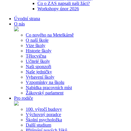
Co o ZAS napsali naši žáci?
Workshopy únor 2026
Úvodní strana
O nás
Co nového na Metelkárně
O naší škole
Vize školy
Historie školy
Tělocvična
Učitelé školy
Naši sponzoři
Naše jedničky
Vybavení školy
Vzpomínky na školu
Nabídka pracovních míst
Žákovský parlament
Pro rodiče
100. výročí budovy
Výchovný poradce
Školní psycholožka
Další studium
Přijímání nových žáků