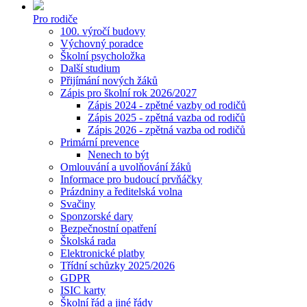
Pro rodiče
100. výročí budovy
Výchovný poradce
Školní psycholožka
Další studium
Přijímání nových žáků
Zápis pro školní rok 2026/2027
Zápis 2024 - zpětné vazby od rodičů
Zápis 2025 - zpětná vazba od rodičů
Zápis 2026 - zpětná vazba od rodičů
Primární prevence
Nenech to být
Omlouvání a uvolňování žáků
Informace pro budoucí prvňáčky
Prázdniny a ředitelská volna
Svačiny
Sponzorské dary
Bezpečnostní opatření
Školská rada
Elektronické platby
Třídní schůzky 2025/2026
GDPR
ISIC karty
Školní řád a jiné řády