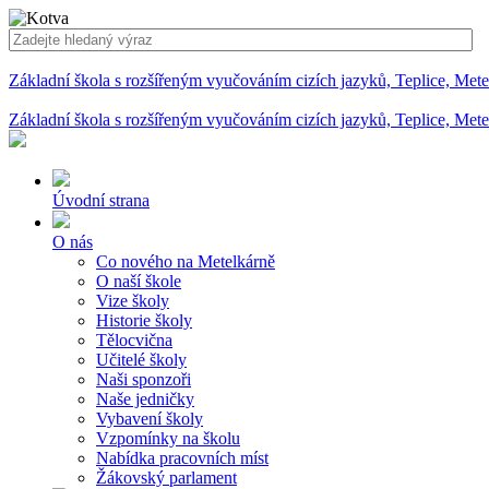
Základní škola s rozšířeným vyučováním cizích jazyků, Teplice, Met
Základní škola s rozšířeným vyučováním cizích jazyků, Teplice, Met
Úvodní strana
O nás
Co nového na Metelkárně
O naší škole
Vize školy
Historie školy
Tělocvična
Učitelé školy
Naši sponzoři
Naše jedničky
Vybavení školy
Vzpomínky na školu
Nabídka pracovních míst
Žákovský parlament