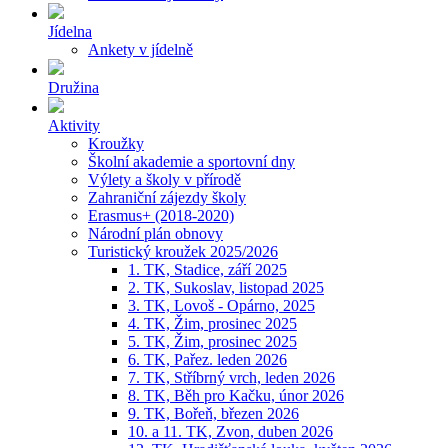
Jídelna
Ankety v jídelně
Družina
Aktivity
Kroužky
Školní akademie a sportovní dny
Výlety a školy v přírodě
Zahraniční zájezdy školy
Erasmus+ (2018-2020)
Národní plán obnovy
Turistický kroužek 2025/2026
1. TK, Stadice, září 2025
2. TK, Sukoslav, listopad 2025
3. TK, Lovoš - Opárno, 2025
4. TK, Žim, prosinec 2025
5. TK, Žim, prosinec 2025
6. TK, Pařez. leden 2026
7. TK, Stříbrný vrch, leden 2026
8. TK, Běh pro Kačku, únor 2026
9. TK, Bořeň, březen 2026
10. a 11. TK, Zvon, duben 2026