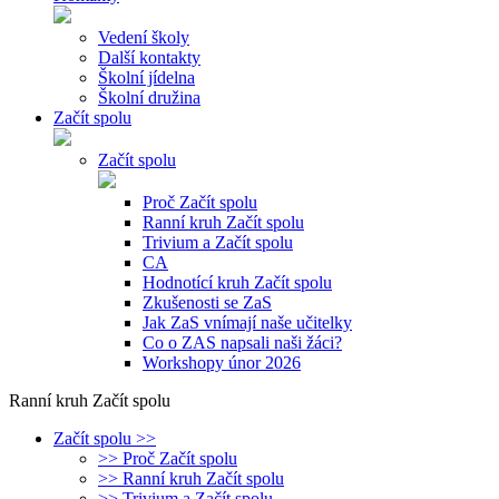
Vedení školy
Další kontakty
Školní jídelna
Školní družina
Začít spolu
Začít spolu
Proč Začít spolu
Ranní kruh Začít spolu
Trivium a Začít spolu
CA
Hodnotící kruh Začít spolu
Zkušenosti se ZaS
Jak ZaS vnímají naše učitelky
Co o ZAS napsali naši žáci?
Workshopy únor 2026
Ranní kruh Začít spolu
Začít spolu >>
>> Proč Začít spolu
>> Ranní kruh Začít spolu
>> Trivium a Začít spolu