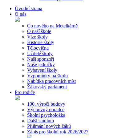
Úvodní strana
O nás
Co nového na Metelkárně
O naší škole
Vize školy
Historie školy
Tělocvična
Učitelé školy
Naši sponzoři
Naše jedničky
Vybavení školy
Vzpomínky na školu
Nabídka pracovních míst
Žákovský parlament
Pro rodiče
100. výročí budovy
Výchovný poradce
Školní psycholožka
Další studium
Přijímání nových žáků
Zápis pro školní rok 2026/2027