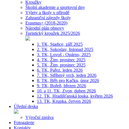
Kroužky
Školní akademie a sportovní dny
Výlety a školy v přírodě
Zahraniční zájezdy školy
Erasmus+ (2018-2020)
Národní plán obnovy
Turistický kroužek 2025/2026
1. TK, Stadice, září 2025
2. TK, Sukoslav, listopad 2025
3. TK, Lovoš - Opárno, 2025
4. TK, Žim, prosinec 2025
5. TK, Žim, prosinec 2025
6. TK, Pařez. leden 2026
7. TK, Stříbrný vrch, leden 2026
8. TK, Běh pro Kačku, únor 2026
9. TK, Bořeň, březen 2026
10. a 11. TK, Zvon, duben 2026
12. TK, Hradišťanská louka, květen 2026
13. TK, Krupka. červen 2026
Úřední deska
Výroční zpráva
Fotogalerie
Kontakty