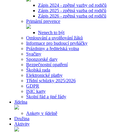
Zápis 2024 - zpětné vazby od rodičů
Zápis 2025 - zpětná vazba od rodičů
Zápis 2026 - zpětná vazba od rodičů
Primární prevence
Nenech to být
Omlouvání a uvolňování žáků
Informace pro budoucí prvňáčky
Prázdniny a ředitelská volna
Svačiny
Sponzorské dary
Bezpečnostní opatření
Školská rada
Elektronické platby
Třídní schůzky 2025/2026
GDPR
ISIC karty
Školní řád a jiné řády
Jídelna
Ankety v jídelně
Družina
Aktivity