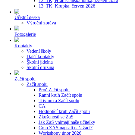
12. TK, Hradišťanská louka, květen 2026
13. TK, Krupka. červen 2026
Úřední deska
Výroční zpráva
Fotogalerie
Kontakty
Vedení školy
Další kontakty
Školní jídelna
Školní družina
Začít spolu
Začít spolu
Proč Začít spolu
Ranní kruh Začít spolu
Trivium a Začít spolu
CA
Hodnotící kruh Začít spolu
Zkušenosti se ZaS
Jak ZaS vnímají naše učitelky
Co o ZAS napsali naši žáci?
Workshopy únor 2026