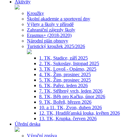
Aktivity
Kroužky
Školní akademie a sportovní dny
Výlety a školy v přírodě
Zahraniční zájezdy školy
Erasmus+ (2018-2020)
Národní plán obnovy
Turistický kroužek 2025/2026
1. TK, Stadice, září 2025
2. TK, Sukoslav, listopad 2025
3. TK, Lovoš - Opárno, 2025
4. TK, Žim, prosinec 2025
5. TK, Žim, prosinec 2025
6. TK, Pařez. leden 2026
7. TK, Stříbrný vrch, leden 2026
8. TK, Běh pro Kačku, únor 2026
9. TK, Bořeň, březen 2026
10. a 11. TK, Zvon, duben 2026
12. TK, Hradišťanská louka, květen 2026
13. TK, Krupka. červen 2026
Úřední deska
Výroční zpráva