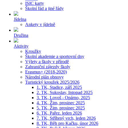
ISIC karty
Školní řád a jiné řády
Jídelna
Ankety v jídelně
Družina
Aktivity
Kroužky
Školní akademie a sportovní dny
Výlety a školy v přírodě
Zahraniční zájezdy školy
Erasmus+ (2018-2020)
Národní plán obnovy
Turistický kroužek 2025/2026
1. TK, Stadice, září 2025
2. TK, Sukoslav, listopad 2025
3. TK, Lovoš - Opárno, 2025
4. TK, Žim, prosinec 2025
5. TK, Žim, prosinec 2025
6. TK, Pařez. leden 2026
7. TK, Stříbrný vrch, leden 2026
8. TK, Běh pro Kačku, únor 2026