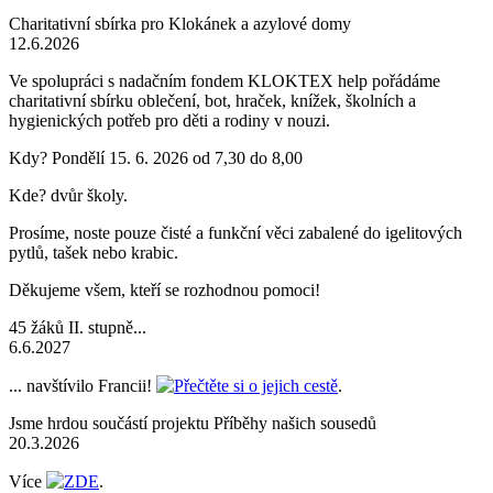
Charitativní sbírka pro Klokánek a azylové domy
12.6.2026
Ve spolupráci s nadačním fondem KLOKTEX help pořádáme
charitativní sbírku oblečení, bot, hraček, knížek, školních a
hygienických potřeb pro děti a rodiny v nouzi.
Kdy? Pondělí 15. 6. 2026 od 7,30 do 8,00
Kde? dvůr školy.
Prosíme, noste pouze čisté a funkční věci zabalené do igelitových
pytlů, tašek nebo krabic.
Děkujeme všem, kteří se rozhodnou pomoci!
45 žáků II. stupně...
6.6.2027
... navštívilo Francii!
Přečtěte si o jejich cestě
.
Jsme hrdou součástí projektu Příběhy našich sousedů
20.3.2026
Více
ZDE
.