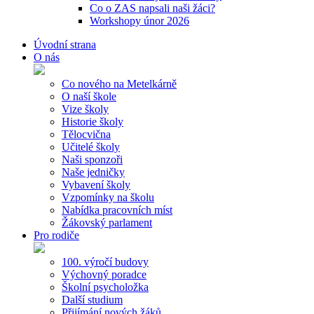
Co o ZAS napsali naši žáci?
Workshopy únor 2026
Úvodní strana
O nás
Co nového na Metelkárně
O naší škole
Vize školy
Historie školy
Tělocvična
Učitelé školy
Naši sponzoři
Naše jedničky
Vybavení školy
Vzpomínky na školu
Nabídka pracovních míst
Žákovský parlament
Pro rodiče
100. výročí budovy
Výchovný poradce
Školní psycholožka
Další studium
Přijímání nových žáků