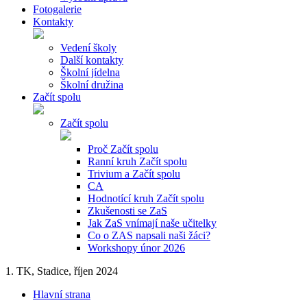
Fotogalerie
Kontakty
Vedení školy
Další kontakty
Školní jídelna
Školní družina
Začít spolu
Začít spolu
Proč Začít spolu
Ranní kruh Začít spolu
Trivium a Začít spolu
CA
Hodnotící kruh Začít spolu
Zkušenosti se ZaS
Jak ZaS vnímají naše učitelky
Co o ZAS napsali naši žáci?
Workshopy únor 2026
1. TK, Stadice, říjen 2024
Hlavní strana