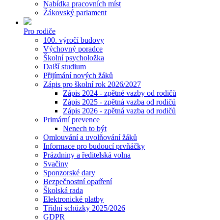
Nabídka pracovních míst
Žákovský parlament
Pro rodiče
100. výročí budovy
Výchovný poradce
Školní psycholožka
Další studium
Přijímání nových žáků
Zápis pro školní rok 2026/2027
Zápis 2024 - zpětné vazby od rodičů
Zápis 2025 - zpětná vazba od rodičů
Zápis 2026 - zpětná vazba od rodičů
Primární prevence
Nenech to být
Omlouvání a uvolňování žáků
Informace pro budoucí prvňáčky
Prázdniny a ředitelská volna
Svačiny
Sponzorské dary
Bezpečnostní opatření
Školská rada
Elektronické platby
Třídní schůzky 2025/2026
GDPR