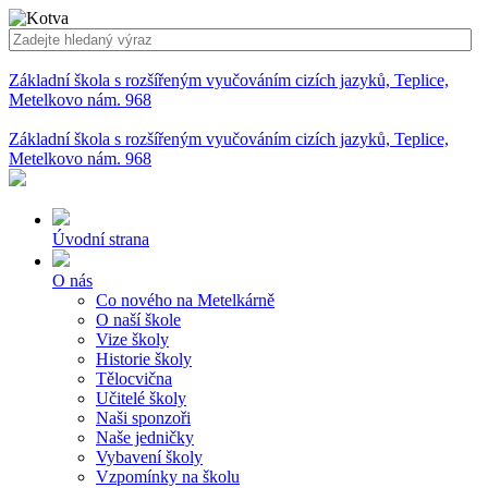
Základní škola s rozšířeným vyučováním cizích jazyků, Teplice,
Metelkovo nám. 968
Základní škola s rozšířeným vyučováním cizích jazyků, Teplice,
Metelkovo nám. 968
Úvodní strana
O nás
Co nového na Metelkárně
O naší škole
Vize školy
Historie školy
Tělocvična
Učitelé školy
Naši sponzoři
Naše jedničky
Vybavení školy
Vzpomínky na školu