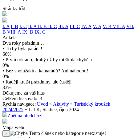
Stránky tříd
I. A
I. B
I. C
II. A
II. B
II. C
III. A
III. C
IV. A
V. A
V. B
VII. A
VII.
B
VIII. A
IX. B
IX. C
Anketa
Dva roky prázdnin…
• To by byla paráda!
66%
• První rok ano, druhý už by mi škola chyběla.
0%
• Bez spolužáků a kamarádů? Ani náhodou!
0%
• Raději kratší prázdniny, ale častěji.
33%
Děkujeme za váš hlas
Celkem hlasovalo: 3
Rychlá navigace:
Úvod
»
Aktivity
»
Turistický kroužek
2024/2025
» 1. TK, Stadice, říjen 2024
Zpět na předchozí
Mapa webu
Tento článek nebo kategorie neexistuje!
×