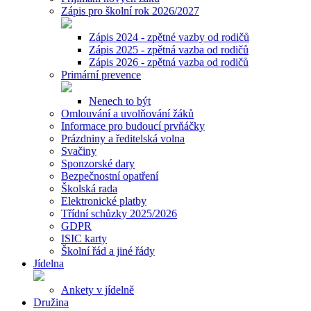
Zápis pro školní rok 2026/2027
Zápis 2024 - zpětné vazby od rodičů
Zápis 2025 - zpětná vazba od rodičů
Zápis 2026 - zpětná vazba od rodičů
Primární prevence
Nenech to být
Omlouvání a uvolňování žáků
Informace pro budoucí prvňáčky
Prázdniny a ředitelská volna
Svačiny
Sponzorské dary
Bezpečnostní opatření
Školská rada
Elektronické platby
Třídní schůzky 2025/2026
GDPR
ISIC karty
Školní řád a jiné řády
Jídelna
Ankety v jídelně
Družina