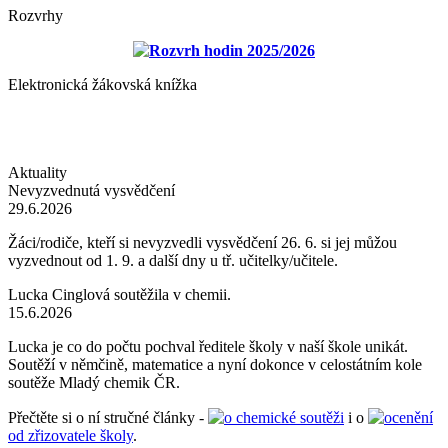
Rozvrhy
Rozvrh hodin 2025/2026
Elektronická žákovská knížka
Aktuality
Nevyzvednutá vysvědčení
29.6.2026
Žáci/rodiče, kteří si nevyzvedli vysvědčení 26. 6. si jej můžou
vyzvednout od 1. 9. a další dny u tř. učitelky/učitele.
Lucka Cinglová soutěžila v chemii.
15.6.2026
Lucka je co do počtu pochval ředitele školy v naší škole unikát.
Soutěží v němčině, matematice a nyní dokonce v celostátním kole
soutěže Mladý chemik ČR.
Přečtěte si o ní stručné články -
o chemické soutěži
i o
ocenění
od zřizovatele školy
.