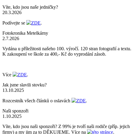
Víte, kdo jsou naše jedničky?
20.3.2026
Podívejte se
ZDE
.
Fotokronika Metelkárny
2.7.2026
Vydána u příležitosti našeho 100. výročí. 120 stran fotografií a textu.
K zakoupení ve škole za 400,- Kč do vyprodání zásob.
Více
ZDE
.
Jak jsme slavili stovku?
13.10.2025
Rozcestník všech článků o oslavách
ZDE
.
Naši sponzoři
1.10.2025
Víte, kdo jsou naši sponzoři? Z 99% je tvoří naši rodiče (příp. jejich
firmy) a my jim za to DĚKUJEME. Více na
této stránce
.