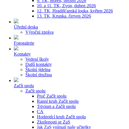
9. TK, Bořeň, březen 2026
10. a 11. TK, Zvon, duben 2026
12. TK, Hradišťanská louka, květen 2026
13. TK, Krupka. červen 2026
Úřední deska
Výroční zpráva
Fotogalerie
Kontakty
Vedení školy
Další kontakty
Školní jídelna
Školní družina
Začít spolu
Začít spolu
Proč Začít spolu
Ranní kruh Začít spolu
Trivium a Začít spolu
CA
Hodnotící kruh Začít spolu
Zkušenosti se ZaS
Jak ZaS vnímají naše učitelky