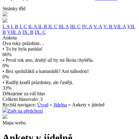
Stránky tříd
I. A
I. B
I. C
II. A
II. B
II. C
III. A
III. C
IV. A
V. A
V. B
VII. A
VII.
B
VIII. A
IX. B
IX. C
Anketa
Dva roky prázdnin…
• To by byla paráda!
66%
• První rok ano, druhý už by mi škola chyběla.
0%
• Bez spolužáků a kamarádů? Ani náhodou!
0%
• Raději kratší prázdniny, ale častěji.
33%
Děkujeme za váš hlas
Celkem hlasovalo: 3
Rychlá navigace:
Úvod
»
Jídelna
» Ankety v jídelně
Zpět na předchozí
Mapa webu
Ankety v jídelně