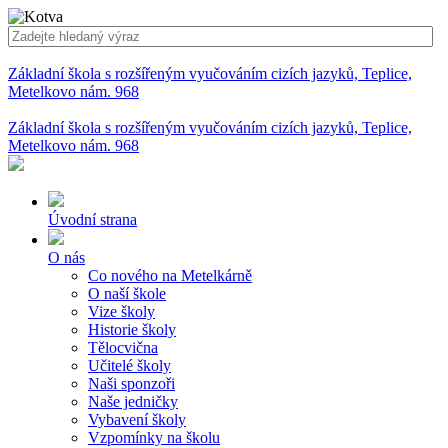
Základní škola s rozšířeným vyučováním cizích jazyků, Teplice,
Metelkovo nám. 968
Základní škola s rozšířeným vyučováním cizích jazyků, Teplice,
Metelkovo nám. 968
Úvodní strana
O nás
Co nového na Metelkárně
O naší škole
Vize školy
Historie školy
Tělocvična
Učitelé školy
Naši sponzoři
Naše jedničky
Vybavení školy
Vzpomínky na školu