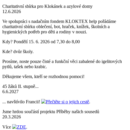
Charitativní sbírka pro Klokánek a azylové domy
12.6.2026
Ve spolupráci s nadačním fondem KLOKTEX help pořádáme
charitativní sbírku oblečení, bot, hraček, knížek, školních a
hygienických potřeb pro děti a rodiny v nouzi.
Kdy? Pondělí 15. 6. 2026 od 7,30 do 8,00
Kde? dvůr školy.
Prosíme, noste pouze čisté a funkční věci zabalené do igelitových
pytlů, tašek nebo krabic.
Děkujeme všem, kteří se rozhodnou pomoci!
45 žáků II. stupně...
6.6.2027
... navštívilo Francii!
Přečtěte si o jejich cestě
.
Jsme hrdou součástí projektu Příběhy našich sousedů
20.3.2026
Více
ZDE
.