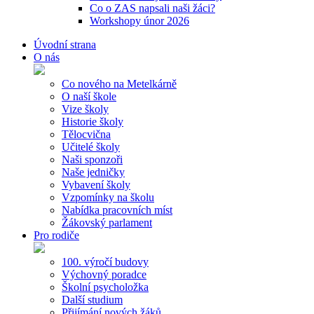
Co o ZAS napsali naši žáci?
Workshopy únor 2026
Úvodní strana
O nás
Co nového na Metelkárně
O naší škole
Vize školy
Historie školy
Tělocvična
Učitelé školy
Naši sponzoři
Naše jedničky
Vybavení školy
Vzpomínky na školu
Nabídka pracovních míst
Žákovský parlament
Pro rodiče
100. výročí budovy
Výchovný poradce
Školní psycholožka
Další studium
Přijímání nových žáků