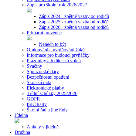
Zápis pro školní rok 2026/2027
Zápis 2024 - zpětné vazby od rodičů
Zápis 2025 - zpětná vazba od rodičů
Zápis 2026 - zpětná vazba od rodičů
Primární prevence
Nenech to být
Omlouvání a uvolňování žáků
Informace pro budoucí prvňáčky
Prázdniny a ředitelská volna
Svačiny
Sponzorské dary
Bezpečnostní opatření
Školská rada
Elektronické platby
Třídní schůzky 2025/2026
GDPR
ISIC karty
Školní řád a jiné řády
Jídelna
Ankety v jídelně
Družina