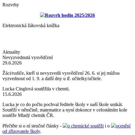
Rozvrhy
Rozvrh hodin 2025/2026
Elektronická žákovská knížka
Aktuality
Nevyzvednutá vysvědčení
29.6.2026
Žáci/rodiče, kteří si nevyzvedli vysvědčení 26. 6. si jej můžou
vyzvednout od 1. 9. a další dny u tř. učitelky/učitele.
Lucka Cinglová soutěžila v chemii.
15.6.2026
Lucka je co do počtu pochval ředitele školy v naší škole unikát.
Soutěží v němčině, matematice a nyní dokonce v celostátním kole
soutěže Mladý chemik ČR.
Přečtěte si o ní stručné články -
o chemické soutěži
i o
ocenění
od zřizovatele školy
.