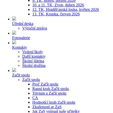
9. TK, Bořeň, březen 2026
10. a 11. TK, Zvon, duben 2026
12. TK, Hradišťanská louka, květen 2026
13. TK, Krupka. červen 2026
Úřední deska
Výroční zpráva
Fotogalerie
Kontakty
Vedení školy
Další kontakty
Školní jídelna
Školní družina
Začít spolu
Začít spolu
Proč Začít spolu
Ranní kruh Začít spolu
Trivium a Začít spolu
CA
Hodnotící kruh Začít spolu
Zkušenosti se ZaS
Jak ZaS vnímají naše učitelky