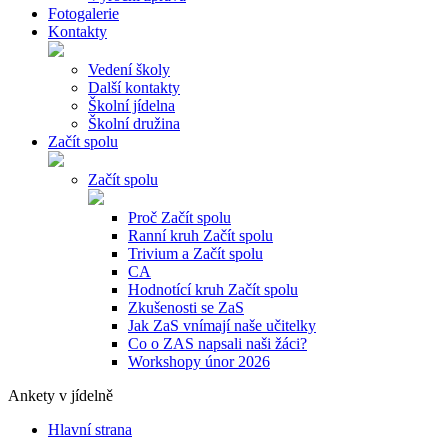
Fotogalerie
Kontakty
Vedení školy
Další kontakty
Školní jídelna
Školní družina
Začít spolu
Začít spolu
Proč Začít spolu
Ranní kruh Začít spolu
Trivium a Začít spolu
CA
Hodnotící kruh Začít spolu
Zkušenosti se ZaS
Jak ZaS vnímají naše učitelky
Co o ZAS napsali naši žáci?
Workshopy únor 2026
Ankety v jídelně
Hlavní strana