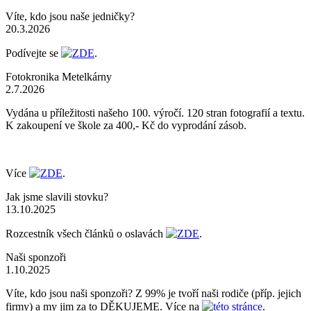
Víte, kdo jsou naše jedničky?
20.3.2026
Podívejte se
ZDE
.
Fotokronika Metelkárny
2.7.2026
Vydána u příležitosti našeho 100. výročí. 120 stran fotografií a textu.
K zakoupení ve škole za 400,- Kč do vyprodání zásob.
Více
ZDE
.
Jak jsme slavili stovku?
13.10.2025
Rozcestník všech článků o oslavách
ZDE
.
Naši sponzoři
1.10.2025
Víte, kdo jsou naši sponzoři? Z 99% je tvoří naši rodiče (příp. jejich
firmy) a my jim za to DĚKUJEME. Více na
této stránce
.