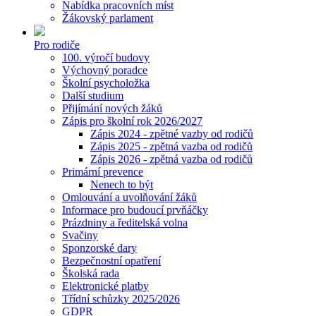
Nabídka pracovních míst
Žákovský parlament
Pro rodiče
100. výročí budovy
Výchovný poradce
Školní psycholožka
Další studium
Přijímání nových žáků
Zápis pro školní rok 2026/2027
Zápis 2024 - zpětné vazby od rodičů
Zápis 2025 - zpětná vazba od rodičů
Zápis 2026 - zpětná vazba od rodičů
Primární prevence
Nenech to být
Omlouvání a uvolňování žáků
Informace pro budoucí prvňáčky
Prázdniny a ředitelská volna
Svačiny
Sponzorské dary
Bezpečnostní opatření
Školská rada
Elektronické platby
Třídní schůzky 2025/2026
GDPR