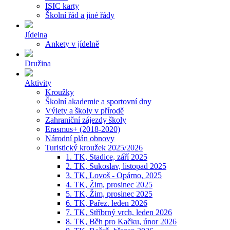
ISIC karty
Školní řád a jiné řády
Jídelna
Ankety v jídelně
Družina
Aktivity
Kroužky
Školní akademie a sportovní dny
Výlety a školy v přírodě
Zahraniční zájezdy školy
Erasmus+ (2018-2020)
Národní plán obnovy
Turistický kroužek 2025/2026
1. TK, Stadice, září 2025
2. TK, Sukoslav, listopad 2025
3. TK, Lovoš - Opárno, 2025
4. TK, Žim, prosinec 2025
5. TK, Žim, prosinec 2025
6. TK, Pařez. leden 2026
7. TK, Stříbrný vrch, leden 2026
8. TK, Běh pro Kačku, únor 2026