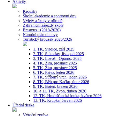
Aktivity
Kroužky
Školní akademie a sportovní dny
Výlety a školy v přírodě
Zahraniční zájezdy školy
Erasmus+ (2018-2020)
Národní plán obnovy
Turistický kroužek 2025/2026
1. TK, Stadice, září 2025
2. TK, Sukoslav, listopad 2025
3. TK, Lovoš - Opárno, 2025
4. TK, Žim, prosinec 2025
5. TK, Žim, prosinec 2025
6. TK, Pařez. leden 2026
7. TK, Stříbrný vrch, leden 2026
8. TK, Běh pro Kačku, únor 2026
9. TK, Bořeň, březen 2026
10. a 11. TK, Zvon, duben 2026
12. TK, Hradišťanská louka, květen 2026
13. TK, Krupka. červen 2026
Úřední deska
Výroční zpráva