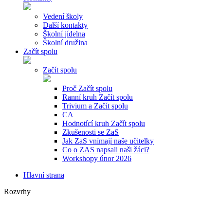
Vedení školy
Další kontakty
Školní jídelna
Školní družina
Začít spolu
Začít spolu
Proč Začít spolu
Ranní kruh Začít spolu
Trivium a Začít spolu
CA
Hodnotící kruh Začít spolu
Zkušenosti se ZaS
Jak ZaS vnímají naše učitelky
Co o ZAS napsali naši žáci?
Workshopy únor 2026
Hlavní strana
Rozvrhy