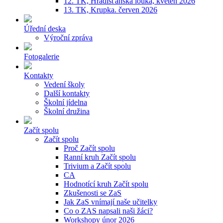
12. TK, Hradišťanská louka, květen 2026
13. TK, Krupka. červen 2026
Úřední deska
Výroční zpráva
Fotogalerie
Kontakty
Vedení školy
Další kontakty
Školní jídelna
Školní družina
Začít spolu
Začít spolu
Proč Začít spolu
Ranní kruh Začít spolu
Trivium a Začít spolu
CA
Hodnotící kruh Začít spolu
Zkušenosti se ZaS
Jak ZaS vnímají naše učitelky
Co o ZAS napsali naši žáci?
Workshopy únor 2026