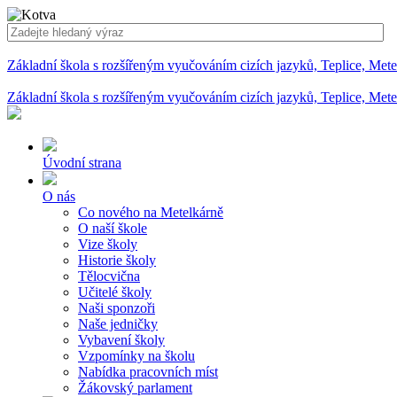
Základní škola s rozšířeným vyučováním cizích jazyků, Teplice, Met
Základní škola s rozšířeným vyučováním cizích jazyků, Teplice, Met
Úvodní strana
O nás
Co nového na Metelkárně
O naší škole
Vize školy
Historie školy
Tělocvična
Učitelé školy
Naši sponzoři
Naše jedničky
Vybavení školy
Vzpomínky na školu
Nabídka pracovních míst
Žákovský parlament