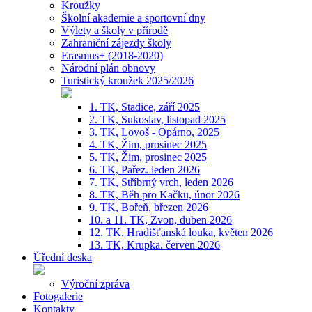
Kroužky
Školní akademie a sportovní dny
Výlety a školy v přírodě
Zahraniční zájezdy školy
Erasmus+ (2018-2020)
Národní plán obnovy
Turistický kroužek 2025/2026
1. TK, Stadice, září 2025
2. TK, Sukoslav, listopad 2025
3. TK, Lovoš - Opárno, 2025
4. TK, Žim, prosinec 2025
5. TK, Žim, prosinec 2025
6. TK, Pařez. leden 2026
7. TK, Stříbrný vrch, leden 2026
8. TK, Běh pro Kačku, únor 2026
9. TK, Bořeň, březen 2026
10. a 11. TK, Zvon, duben 2026
12. TK, Hradišťanská louka, květen 2026
13. TK, Krupka. červen 2026
Úřední deska
Výroční zpráva
Fotogalerie
Kontakty