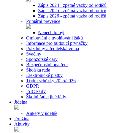
Zápis 2024 - zpětné vazby od rodičů
Zápis 2025 - zpětná vazba od rodičů
Zápis 2026 - zpětná vazba od rodičů
Primární prevence
Nenech to být
Omlouvání a uvolňování žáků
Informace pro budoucí prvňáčky
Prázdniny a ředitelská volna
Svačiny
Sponzorské dary
Bezpečnostní opatření
Školská rada
Elektronické platby
Třídní schůzky 2025/2026
GDPR
ISIC karty
Školní řád a jiné řády
Jídelna
Ankety v jídelně
Družina
Aktivity