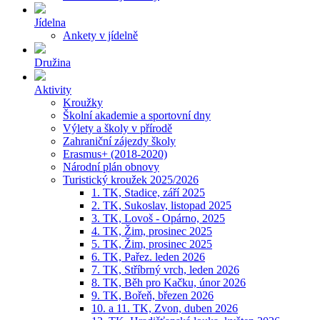
Jídelna
Ankety v jídelně
Družina
Aktivity
Kroužky
Školní akademie a sportovní dny
Výlety a školy v přírodě
Zahraniční zájezdy školy
Erasmus+ (2018-2020)
Národní plán obnovy
Turistický kroužek 2025/2026
1. TK, Stadice, září 2025
2. TK, Sukoslav, listopad 2025
3. TK, Lovoš - Opárno, 2025
4. TK, Žim, prosinec 2025
5. TK, Žim, prosinec 2025
6. TK, Pařez. leden 2026
7. TK, Stříbrný vrch, leden 2026
8. TK, Běh pro Kačku, únor 2026
9. TK, Bořeň, březen 2026
10. a 11. TK, Zvon, duben 2026