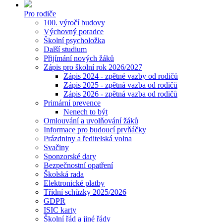
Pro rodiče
100. výročí budovy
Výchovný poradce
Školní psycholožka
Další studium
Přijímání nových žáků
Zápis pro školní rok 2026/2027
Zápis 2024 - zpětné vazby od rodičů
Zápis 2025 - zpětná vazba od rodičů
Zápis 2026 - zpětná vazba od rodičů
Primární prevence
Nenech to být
Omlouvání a uvolňování žáků
Informace pro budoucí prvňáčky
Prázdniny a ředitelská volna
Svačiny
Sponzorské dary
Bezpečnostní opatření
Školská rada
Elektronické platby
Třídní schůzky 2025/2026
GDPR
ISIC karty
Školní řád a jiné řády