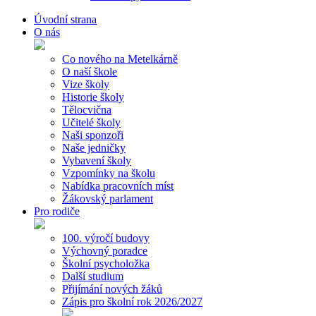
Úvodní strana
O nás
Co nového na Metelkárně
O naší škole
Vize školy
Historie školy
Tělocvična
Učitelé školy
Naši sponzoři
Naše jedničky
Vybavení školy
Vzpomínky na školu
Nabídka pracovních míst
Žákovský parlament
Pro rodiče
100. výročí budovy
Výchovný poradce
Školní psycholožka
Další studium
Přijímání nových žáků
Zápis pro školní rok 2026/2027