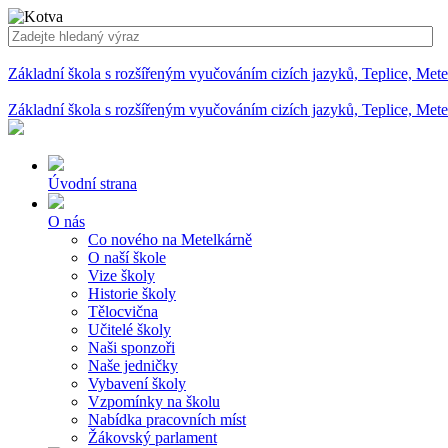
Základní škola s rozšířeným vyučováním cizích jazyků, Teplice, Met
Základní škola s rozšířeným vyučováním cizích jazyků, Teplice, Met
Úvodní strana
O nás
Co nového na Metelkárně
O naší škole
Vize školy
Historie školy
Tělocvična
Učitelé školy
Naši sponzoři
Naše jedničky
Vybavení školy
Vzpomínky na školu
Nabídka pracovních míst
Žákovský parlament