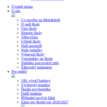
Úvodní strana
O nás
Co nového na Metelkárně
O naší škole
Vize školy
Historie školy
Tělocvična
Učitelé školy
Naši sponzoři
Naše jedničky
Vybavení školy
Vzpomínky na školu
Nabídka pracovních míst
Žákovský parlament
Pro rodiče
100. výročí budovy
Výchovný poradce
Školní psycholožka
Další studium
Přijímání nových žáků
Zápis pro školní rok 2026/2027