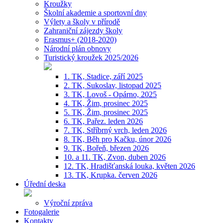
Kroužky
Školní akademie a sportovní dny
Výlety a školy v přírodě
Zahraniční zájezdy školy
Erasmus+ (2018-2020)
Národní plán obnovy
Turistický kroužek 2025/2026
1. TK, Stadice, září 2025
2. TK, Sukoslav, listopad 2025
3. TK, Lovoš - Opárno, 2025
4. TK, Žim, prosinec 2025
5. TK, Žim, prosinec 2025
6. TK, Pařez. leden 2026
7. TK, Stříbrný vrch, leden 2026
8. TK, Běh pro Kačku, únor 2026
9. TK, Bořeň, březen 2026
10. a 11. TK, Zvon, duben 2026
12. TK, Hradišťanská louka, květen 2026
13. TK, Krupka. červen 2026
Úřední deska
Výroční zpráva
Fotogalerie
Kontakty