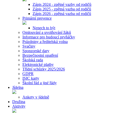
Zápis 2024 - zpětné vazby od rodičů
Zápis 2025 - zpětná vazba od rodičů
Zápis 2026 - zpětná vazba od rodičů
Primární prevence
Nenech to být
Omlouvání a uvolňování žáků
Informace pro budoucí prvňáčky
Prázdniny a ředitelská volna
Svačiny
Sponzorské dary
Bezpečnostní opatření
Školská rada
Elektronické platby
Třídní schůzky 2025/2026
GDPR
ISIC karty
Školní řád a jiné řády
Jídelna
Ankety v jídelně
Družina
Aktivity