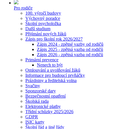
Pro rodiče
100. výročí budovy
Výchovný poradce
Školní psycholožka
Další studium
Přijímání nových žáků
Zápis pro školní rok 2026/2027
Zápis 2024 - zpětné vazby od rodičů
Zápis 2025 - zpětná vazba od rodičů
Zápis 2026 - zpětná vazba od rodičů
Primární prevence
Nenech to být
Omlouvání a uvolňování žáků
Informace pro budoucí prvňáčky
Prázdniny a ředitelská volna
Svačiny
Sponzorské dary
Bezpečnostní opatření
Školská rada
Elektronické platby
Třídní schůzky 2025/2026
GDPR
ISIC karty
Školní řád a jiné řády