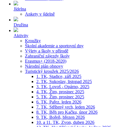
Jídelna
Ankety v jídelně
Družina
Aktivity
Kroužky
Školní akademie a sportovní dny
Výlety a školy v přírodě
Zahraniční zájezdy školy
Erasmus+ (2018-2020)
Národní plán obnovy
Turistický kroužek 2025/2026
1. TK, Stadice, září 2025
2. TK, Sukoslav, listopad 2025
3. TK, Lovoš - Opárno, 2025
4. TK, Žim, prosinec 2025
5. TK, Žim, prosinec 2025
6. TK, Pařez. leden 2026
7. TK, Stříbrný vrch, leden 2026
8. TK, Běh pro Kačku, únor 2026
9. TK, Bořeň, březen 2026
10. a 11. TK, Zvon, duben 2026