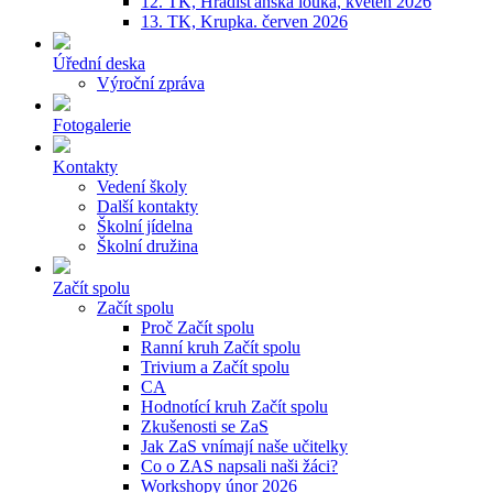
12. TK, Hradišťanská louka, květen 2026
13. TK, Krupka. červen 2026
Úřední deska
Výroční zpráva
Fotogalerie
Kontakty
Vedení školy
Další kontakty
Školní jídelna
Školní družina
Začít spolu
Začít spolu
Proč Začít spolu
Ranní kruh Začít spolu
Trivium a Začít spolu
CA
Hodnotící kruh Začít spolu
Zkušenosti se ZaS
Jak ZaS vnímají naše učitelky
Co o ZAS napsali naši žáci?
Workshopy únor 2026