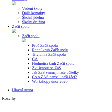
Vedení školy
Další kontakty
Školní jídelna
Školní družina
Začít spolu
Začít spolu
Proč Začít spolu
Ranní kruh Začít spolu
Trivium a Začít spolu
CA
Hodnotící kruh Začít spolu
Zkušenosti se ZaS
Jak ZaS vnímají naše učitelky
Co o ZAS napsali naši žáci?
Workshopy únor 2026
Hlavní strana
Rozvrhy