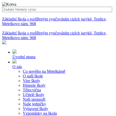
Základní škola s rozšířeným vyučováním cizích jazyků, Teplice,
Metelkovo nám. 968
Základní škola s rozšířeným vyučováním cizích jazyků, Teplice,
Metelkovo nám. 968
Úvodní strana
O nás
Co nového na Metelkárně
O naší škole
Vize školy
Historie školy
Tělocvična
Učitelé školy
Naši sponzoři
Naše jedničky
Vybavení školy
Vzpomínky na školu