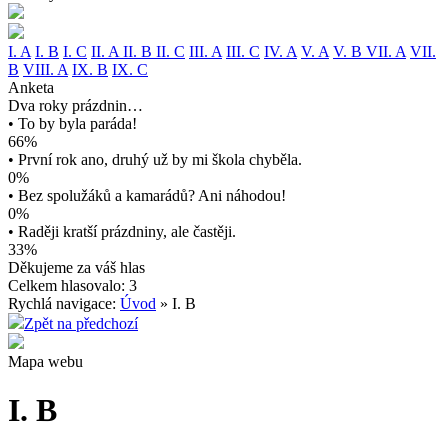
I. A
I. B
I. C
II. A
II. B
II. C
III. A
III. C
IV. A
V. A
V. B
VII. A
VII.
B
VIII. A
IX. B
IX. C
Anketa
Dva roky prázdnin…
• To by byla paráda!
66%
• První rok ano, druhý už by mi škola chyběla.
0%
• Bez spolužáků a kamarádů? Ani náhodou!
0%
• Raději kratší prázdniny, ale častěji.
33%
Děkujeme za váš hlas
Celkem hlasovalo: 3
Rychlá navigace:
Úvod
» I. B
Zpět na předchozí
Mapa webu
I. B