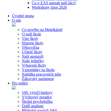
Co o ZAS napsali naši žáci?
Workshopy únor 2026
Úvodní strana
O nás
Co nového na Metelkárně
O naší škole
Vize školy
Historie školy
Tělocvična
Učitelé školy
Naši sponzoři
Naše jedničky
Vybavení školy
Vzpomínky na školu
Nabídka pracovních míst
Žákovský parlament
Pro rodiče
100. výročí budovy
Výchovný poradce
Školní psycholožka
Další studium
Přijímání nových žáků