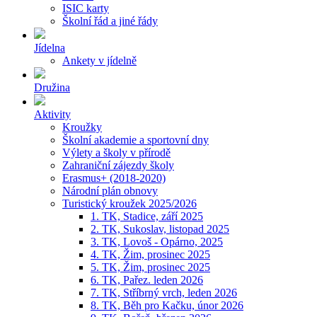
ISIC karty
Školní řád a jiné řády
Jídelna
Ankety v jídelně
Družina
Aktivity
Kroužky
Školní akademie a sportovní dny
Výlety a školy v přírodě
Zahraniční zájezdy školy
Erasmus+ (2018-2020)
Národní plán obnovy
Turistický kroužek 2025/2026
1. TK, Stadice, září 2025
2. TK, Sukoslav, listopad 2025
3. TK, Lovoš - Opárno, 2025
4. TK, Žim, prosinec 2025
5. TK, Žim, prosinec 2025
6. TK, Pařez. leden 2026
7. TK, Stříbrný vrch, leden 2026
8. TK, Běh pro Kačku, únor 2026