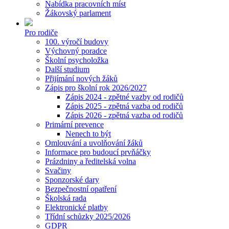
Nabídka pracovních míst
Žákovský parlament
Pro rodiče
100. výročí budovy
Výchovný poradce
Školní psycholožka
Další studium
Přijímání nových žáků
Zápis pro školní rok 2026/2027
Zápis 2024 - zpětné vazby od rodičů
Zápis 2025 - zpětná vazba od rodičů
Zápis 2026 - zpětná vazba od rodičů
Primární prevence
Nenech to být
Omlouvání a uvolňování žáků
Informace pro budoucí prvňáčky
Prázdniny a ředitelská volna
Svačiny
Sponzorské dary
Bezpečnostní opatření
Školská rada
Elektronické platby
Třídní schůzky 2025/2026
GDPR