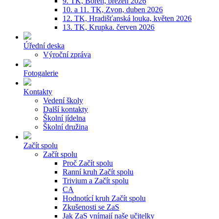
9. TK, Bořeň, březen 2026
10. a 11. TK, Zvon, duben 2026
12. TK, Hradišťanská louka, květen 2026
13. TK, Krupka. červen 2026
Úřední deska
Výroční zpráva
Fotogalerie
Kontakty
Vedení školy
Další kontakty
Školní jídelna
Školní družina
Začít spolu
Začít spolu
Proč Začít spolu
Ranní kruh Začít spolu
Trivium a Začít spolu
CA
Hodnotící kruh Začít spolu
Zkušenosti se ZaS
Jak ZaS vnímají naše učitelky