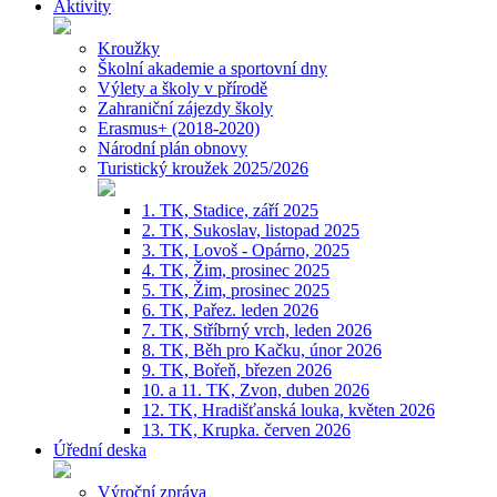
Aktivity
Kroužky
Školní akademie a sportovní dny
Výlety a školy v přírodě
Zahraniční zájezdy školy
Erasmus+ (2018-2020)
Národní plán obnovy
Turistický kroužek 2025/2026
1. TK, Stadice, září 2025
2. TK, Sukoslav, listopad 2025
3. TK, Lovoš - Opárno, 2025
4. TK, Žim, prosinec 2025
5. TK, Žim, prosinec 2025
6. TK, Pařez. leden 2026
7. TK, Stříbrný vrch, leden 2026
8. TK, Běh pro Kačku, únor 2026
9. TK, Bořeň, březen 2026
10. a 11. TK, Zvon, duben 2026
12. TK, Hradišťanská louka, květen 2026
13. TK, Krupka. červen 2026
Úřední deska
Výroční zpráva