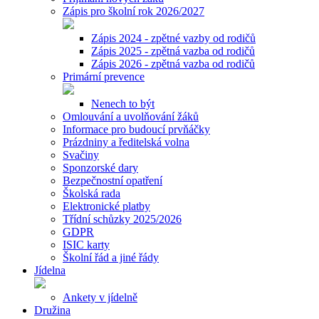
Zápis pro školní rok 2026/2027
Zápis 2024 - zpětné vazby od rodičů
Zápis 2025 - zpětná vazba od rodičů
Zápis 2026 - zpětná vazba od rodičů
Primární prevence
Nenech to být
Omlouvání a uvolňování žáků
Informace pro budoucí prvňáčky
Prázdniny a ředitelská volna
Svačiny
Sponzorské dary
Bezpečnostní opatření
Školská rada
Elektronické platby
Třídní schůzky 2025/2026
GDPR
ISIC karty
Školní řád a jiné řády
Jídelna
Ankety v jídelně
Družina