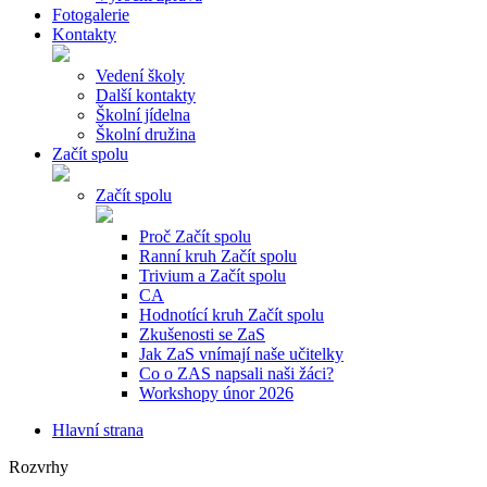
Fotogalerie
Kontakty
Vedení školy
Další kontakty
Školní jídelna
Školní družina
Začít spolu
Začít spolu
Proč Začít spolu
Ranní kruh Začít spolu
Trivium a Začít spolu
CA
Hodnotící kruh Začít spolu
Zkušenosti se ZaS
Jak ZaS vnímají naše učitelky
Co o ZAS napsali naši žáci?
Workshopy únor 2026
Hlavní strana
Rozvrhy