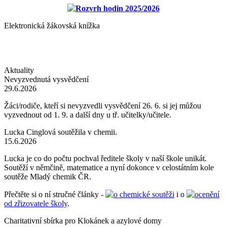
Rozvrh hodin 2025/2026
Elektronická žákovská knížka
Aktuality
Nevyzvednutá vysvědčení
29.6.2026
Žáci/rodiče, kteří si nevyzvedli vysvědčení 26. 6. si jej můžou
vyzvednout od 1. 9. a další dny u tř. učitelky/učitele.
Lucka Cinglová soutěžila v chemii.
15.6.2026
Lucka je co do počtu pochval ředitele školy v naší škole unikát.
Soutěží v němčině, matematice a nyní dokonce v celostátním kole
soutěže Mladý chemik ČR.
Přečtěte si o ní stručné články -
o chemické soutěži
i o
ocenění
od zřizovatele školy
.
Charitativní sbírka pro Klokánek a azylové domy