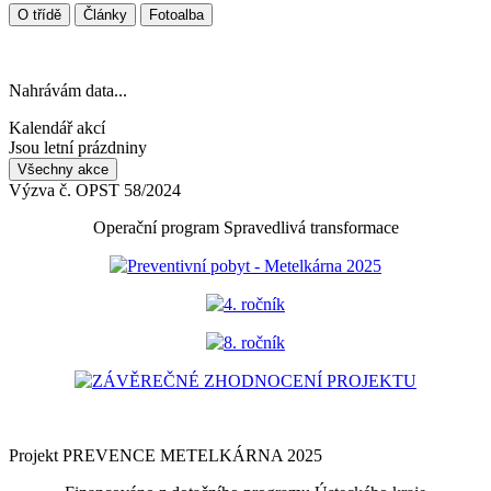
O třídě
Články
Fotoalba
Nahrávám data...
Kalendář akcí
Jsou letní prázdniny
Všechny akce
Výzva č. OPST 58/2024
Operační program Spravedlivá transformace
Preventivní pobyt - Metelkárna 2025
4. ročník
8. ročník
ZÁVĚREČNÉ ZHODNOCENÍ PROJEKTU
Projekt PREVENCE METELKÁRNA 2025