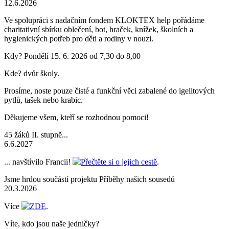
12.6.2026
Ve spolupráci s nadačním fondem KLOKTEX help pořádáme
charitativní sbírku oblečení, bot, hraček, knížek, školních a
hygienických potřeb pro děti a rodiny v nouzi.
Kdy? Pondělí 15. 6. 2026 od 7,30 do 8,00
Kde? dvůr školy.
Prosíme, noste pouze čisté a funkční věci zabalené do igelitových
pytlů, tašek nebo krabic.
Děkujeme všem, kteří se rozhodnou pomoci!
45 žáků II. stupně...
6.6.2027
... navštívilo Francii!
Přečtěte si o jejich cestě
.
Jsme hrdou součástí projektu Příběhy našich sousedů
20.3.2026
Více
ZDE
.
Víte, kdo jsou naše jedničky?