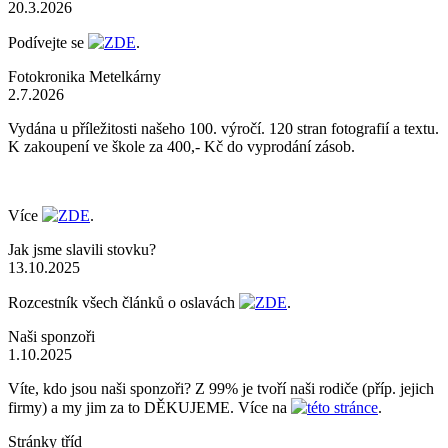
20.3.2026
Podívejte se
ZDE
.
Fotokronika Metelkárny
2.7.2026
Vydána u příležitosti našeho 100. výročí. 120 stran fotografií a textu.
K zakoupení ve škole za 400,- Kč do vyprodání zásob.
Více
ZDE
.
Jak jsme slavili stovku?
13.10.2025
Rozcestník všech článků o oslavách
ZDE
.
Naši sponzoři
1.10.2025
Víte, kdo jsou naši sponzoři? Z 99% je tvoří naši rodiče (příp. jejich
firmy) a my jim za to DĚKUJEME. Více na
této stránce
.
Stránky tříd